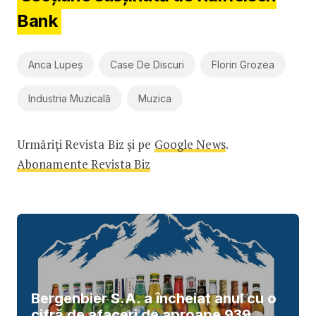
Bank
Anca Lupeș
Case De Discuri
Florin Grozea
Industria Muzicală
Muzica
Urmăriți Revista Biz și pe
Google News
.
Abonamente Revista Biz
Bergenbier S.A. a încheiat anul cu o
cifră de afaceri de aproape 939