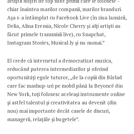
artiștii noștri de top sunt primii care le folosesc –
chiar înaintea marilor companii, marilor branduri.
Așa s-a întâmplat cu Facebook Live (în ziua lansării,
Delia, Alina Eremia, Nicole Cherry și alți artiști au
făcut primele transmisii live), cu Snapchat,
Instagram Stories, Musical.ly și nu numai.”
El crede că interne­tul a democratizat muzica,
reducând puterea intermediarilor și oferind
oportunități egale tuturor, „de la copiii din Bârlad
care fac mashup-uri pe mobil până la Beyoncé din
New York, toți folosesc aceleași instrumente online
și astfel talentul și creativitatea au devenit (din
nou) mai importante decât casele de discuri,
managerii, relațiile și bugetele”.