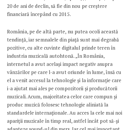
20 de ani de declin, să fie din nou pe creștere
financiară începând cu 2015.
România, pe de altă parte, nu putea ocoli această
tendință, iar semnalele din piață sunt mai degrabă
pozitive, cu alte cuvinte digitalul prinde teren în
industria muzicală autohtonă. „În România,
internetul a avut același impact negativ asupra
vânzărilor pe care l-a avut oriunde în lume, însă cu
el a venit accesul la tehnologie și la informație care
i-a ajutat mai ales pe compozitorii și producătorii
muzicali. Acum, majoritatea celor care compun și
produc muzică folosesc tehnologie aliniată la
standardele internaționale. Au acces la cele mai noi
apariții muzicale în timp real, astfel încât pot să-și
adapteze sound-ul din mers. Iar cel mai important