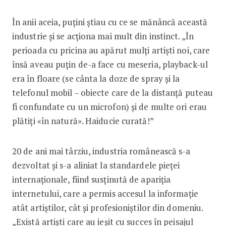
În anii aceia, puțini știau cu ce se mănâncă această
industrie și se acționa mai mult din instinct. „În
perioada cu pricina au apărut mulți artiști noi, care
însă aveau puțin de-a face cu meseria, playback-ul
era în floare (se cânta la doze de spray și la
telefonul mobil – obiecte care de la distanță puteau
fi confundate cu un microfon) și de multe ori erau
plătiți «în natură». Haiducie curată!”
20 de ani mai târziu, industria românească s-a
dezvoltat și s-a aliniat la standardele pieței
internaționale, fiind susținută de apariția
internetului, care a permis accesul la informație
atât artiștilor, cât și profesioniștilor din domeniu.
„Există artiști care au ieșit cu succes în peisajul