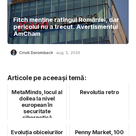
Fitch menține ratingul României, dar
pericolul nu a trecut. Avertismentul
AmCham
Cristi Dorombach
aug. 5, 2026
Articole pe aceeași temă:
MetaMinds, locul al
Revolutia retro
doilea la nivel
european în
securitate
cibernetică
Evoluția obiceiurilor
Penny Market, 100