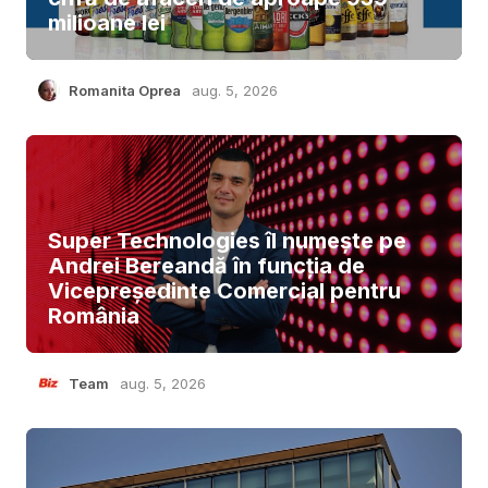
milioane lei
Romanita Oprea
aug. 5, 2026
Super Technologies îl numește pe
Andrei Bereandă în funcția de
Vicepreședinte Comercial pentru
România
Team
aug. 5, 2026