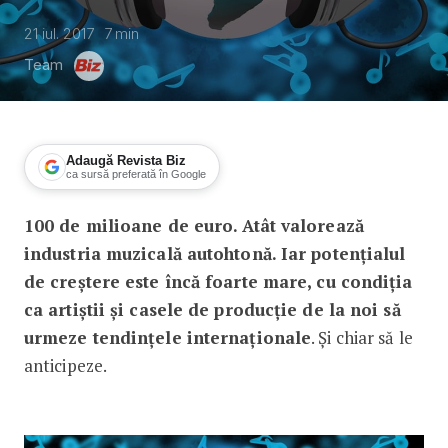
21 iul. 2017
7
min
Team
Adaugă Revista Biz
ca sursă preferată în Google
100 de milioane de euro. Atât valorează
De la Vinil La YouTube
industria muzicală autohtonă. Iar potențialul
de creștere este încă foarte mare, cu condiția
ca artiștii și casele de producție de la noi să
urmeze tendințele internaționale
. Și chiar să le
anticipeze.