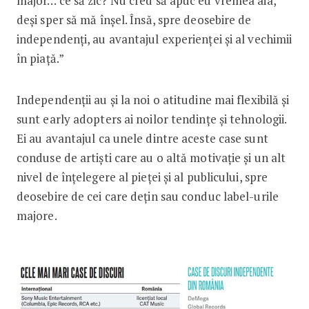
major… ce să zic? Nu cred să apuc eu vremea aia,
deși sper să mă înșel. Însă, spre deosebire de
independenți, au avantajul experienței și al vechimii
în piață.”
Independenții au și la noi o atitudine mai flexibilă și
sunt early adopters ai noilor tendințe și tehnologii.
Ei au avantajul ca unele dintre aceste case sunt
conduse de artiști care au o altă motivație și un alt
nivel de înțelegere al pieței și al publicului, spre
deosebire de cei care dețin sau conduc label-urile
majore.