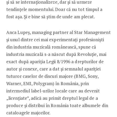
și să se internaționalizeze, dar și să urmeze
tendințele momentului. Doar că nu tot timpul a
fost așa. Și e bine să știm de unde am plecat.
Anca Lupeș, managing partner al Star Ma­nagement
și unul dintre cei mai experimentați profesioniști
din industria muzicală românească, spune că
industria muzicală s-a născut după Revoluție, mai
exact după apariția Legii 8/1996 a drepturilor de
autor și conexe, care a dat și semnalul apariției
tuturor caselor de discuri majore (BMG, Sony,
Warner, EMI, Poly­gram) în România, prin
intermediul label-urilor locale care au devenit
„licențiate”, adică au primit dreptul legal de a
produce și distribui în România toate albumele din
cataloagele majorilor.