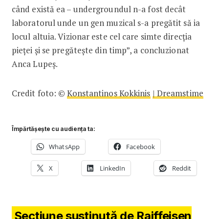
când există ea – undergroundul n-a fost decât
laboratorul unde un gen muzical s-a pregătit să ia
locul altuia. Vizionar este cel care simte direcția
pieței și se pregătește din timp”, a concluzionat
Anca Lupeș.
Credit foto: ©
Konstantinos Kokkinis
| Dreamstime
Împărtășește cu audiența ta:
WhatsApp
Facebook
X
LinkedIn
Reddit
Secțiune susținută de Raiffeisen