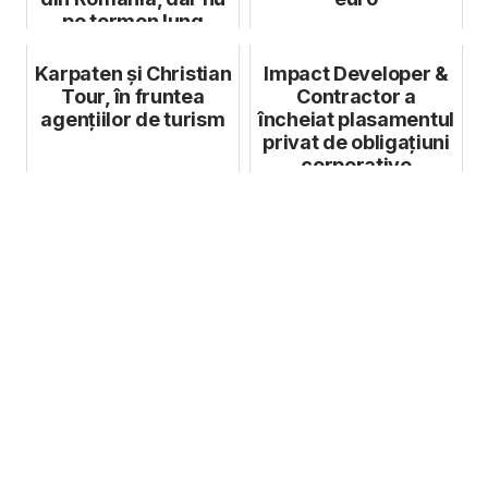
pe termen lung
Karpaten și Christian
Impact Developer &
Tour, în fruntea
Contractor a
agențiilor de turism
încheiat plasamentul
privat de obligațiuni
corporative