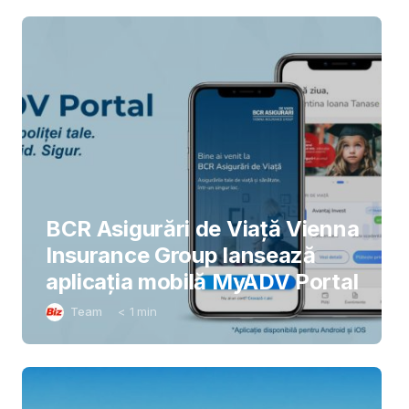
BCR Asigurări de Viață Vienna
Insurance Group lansează
aplicația mobilă MyADV Portal
Team
< 1
min