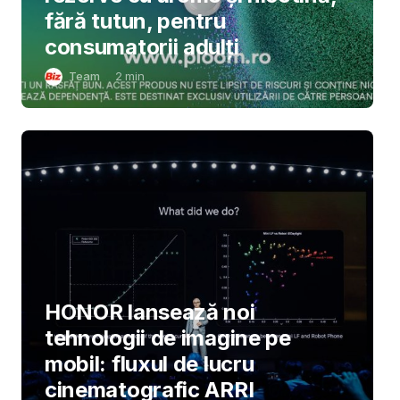
fără tutun, pentru
consumatorii adulți
Team
2
min
HONOR lansează noi
tehnologii de imagine pe
mobil: fluxul de lucru
cinematografic ARRI