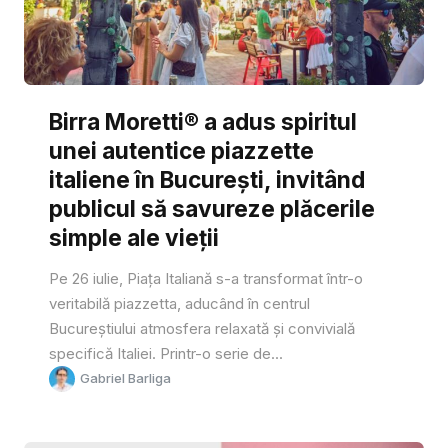
Birra Moretti® a adus spiritul
unei autentice piazzette
italiene în București, invitând
publicul să savureze plăcerile
simple ale vieții
Pe 26 iulie, Piața Italiană s-a transformat într-o
veritabilă piazzetta, aducând în centrul
Bucureștiului atmosfera relaxată și convivială
specifică Italiei. Printr-o serie de...
Gabriel Barliga