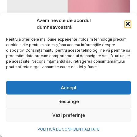
Avem nevoie de acordul
dumneavoastră
Pentru a oferi cele mai bune experiențe, folosim tehnologii precum
cookie-urile pentru a stoca și/sau accesa informațiile despre
dispozitiv. Consimțământul pentru aceste tehnologii ne va permite să
procesăm date precum comportamentul de navigare sau ID-uri unice
pe acest site. Neconsimțământul sau retragerea consimțământului
poate afecta negativ anumite caracteristici și funcții.
Cum transformi cele mai
Accept
frumoase amintiri ale verii într-
o bijuterie Pandora pe care o
Respinge
porți zi de zi
Vezi preferințe
Vara este, pentru mulți dintre noi, anotimpul în care
se întâmplă cele mai importante lucruri. Plecăm în
POLITICĂ DE CONFIDENȚIALITATE