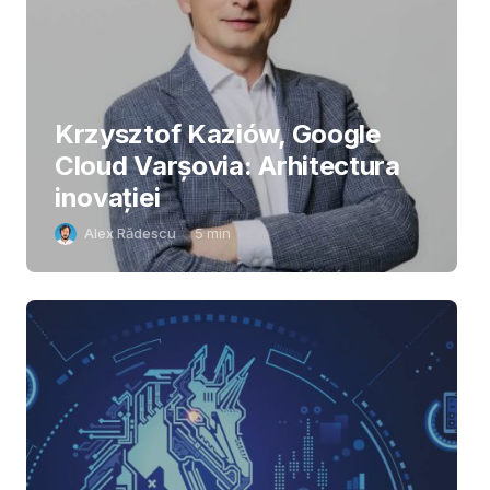
Krzysztof Kaziów, Google
Cloud Varșovia: Arhitectura
inovaţiei
Alex Rădescu
5
min