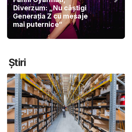
Diverzum: „Nu câștigi
Generația Z cu mesaje
mai puternice”
Știri