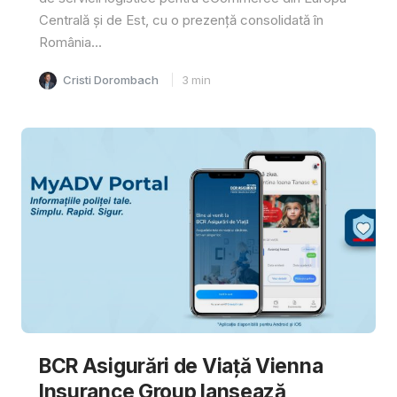
Centrală și de Est, cu o prezență consolidată în
România...
Cristi Dorombach
3
min
BCR Asigurări de Viață Vienna
Insurance Group lansează