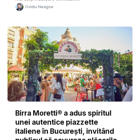
Ovidiu Neagoe
Birra Moretti® a adus spiritul
unei autentice piazzette
italiene în București, invitând