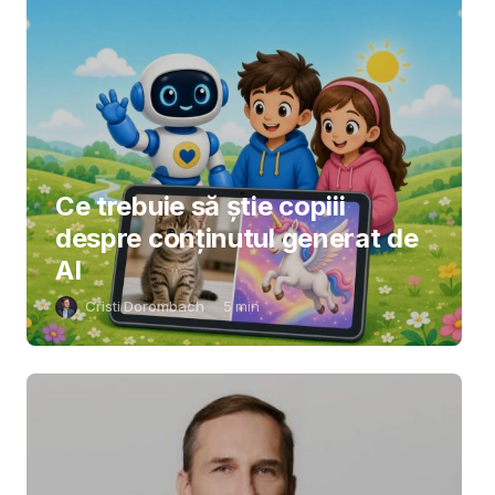
Ce trebuie să știe copiii
despre conținutul generat de
AI
Cristi Dorombach
5
min