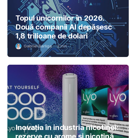
Topul unicornilor în 2026.
Două companii AI depășesc
1,8 trilioane de dolari
Gabriel Barliga
3
min
Inovația în industria nicotinei:
rezerve cu arome și nicotină,