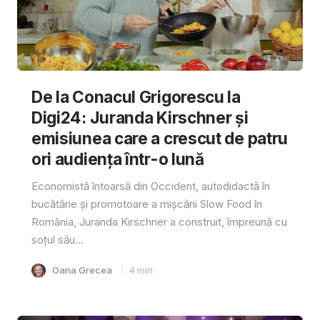
De la Conacul Grigorescu la
Digi24: Juranda Kirschner și
emisiunea care a crescut de patru
ori audiența într-o lună
Economistă întoarsă din Occident, autodidactă în
bucătărie și promotoare a mișcării Slow Food în
România, Juranda Kirschner a construit, împreună cu
soțul său...
Oana Grecea
4
min