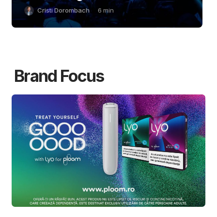
Cristi Dorombach
6
min
Brand Focus