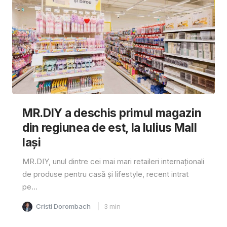
MR.DIY a deschis primul magazin
din regiunea de est, la Iulius Mall
Iași
MR.DIY, unul dintre cei mai mari retaileri internaționali
de produse pentru casă și lifestyle, recent intrat
pe...
Cristi Dorombach
3
min