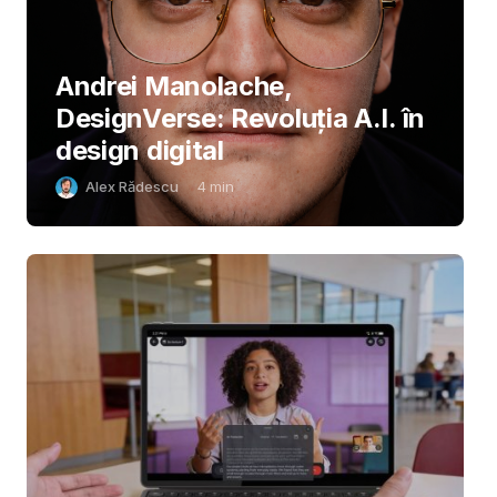
Andrei Manolache,
DesignVerse: Revoluția A.I. în
design digital
Alex Rădescu
4
min