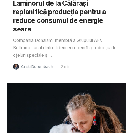
Laminorul de la Călărași
replanifică producția pentru a
reduce consumul de energie
seara
Compania Donalam, membră a Grupului AFV
Beltrame, unul dintre liderii europeni în producția de
oțeluri speciale și...
Cristi Dorombach
2
min