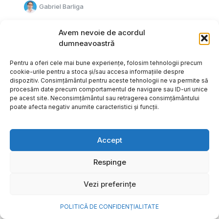
Gabriel Barliga
Avem nevoie de acordul
dumneavoastră
Pentru a oferi cele mai bune experiențe, folosim tehnologii precum
cookie-urile pentru a stoca și/sau accesa informațiile despre
dispozitiv. Consimțământul pentru aceste tehnologii ne va permite să
procesăm date precum comportamentul de navigare sau ID-uri unice
pe acest site. Neconsimțământul sau retragerea consimțământului
poate afecta negativ anumite caracteristici și funcții.
Accept
Respinge
Cum transformi cele mai
Vezi preferințe
frumoase amintiri ale verii într-
o bijuterie Pandora pe care o
POLITICĂ DE CONFIDENȚIALITATE
porți zi de zi