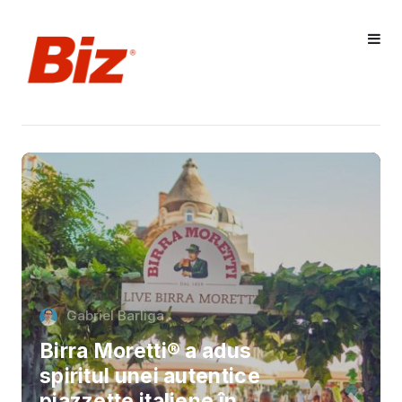
Gabriel Barliga
Birra Moretti® a adus
spiritul unei autentice
piazzette italiene în