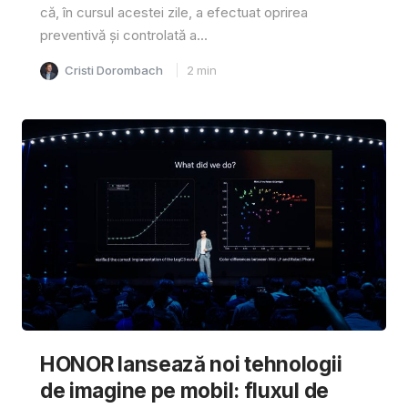
că, în cursul acestei zile, a efectuat oprirea
preventivă și controlată a...
Cristi Dorombach
2
min
HONOR lansează noi tehnologii
de imagine pe mobil: fluxul de