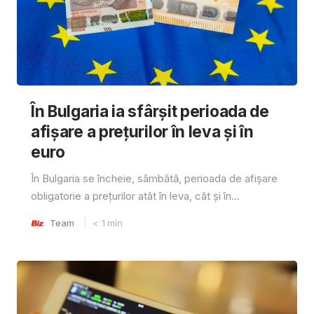
În Bulgaria ia sfârşit perioada de
afișare a prețurilor în ​​leva și în
euro
În Bulgaria se încheie, sâmbătă, perioada de afișare
obligatorie a prețurilor atât în ​​leva, cât și în...
Team
< 1
min