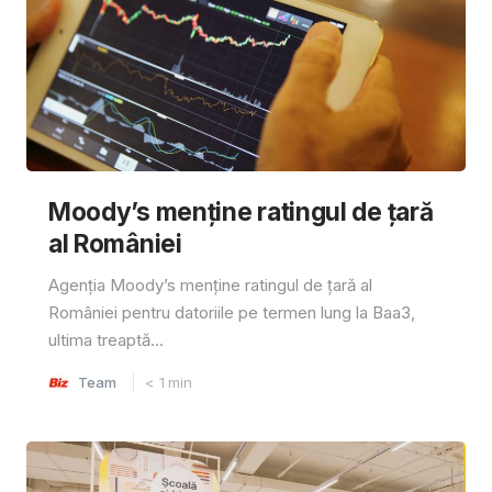
Moody’s menține ratingul de țară
al României
Agenția Moody’s menține ratingul de țară al
României pentru datoriile pe termen lung la Baa3,
ultima treaptă...
Team
< 1
min