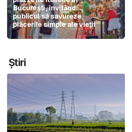
București, invitând
publicul să savureze
plăcerile simple ale vieții
Știri