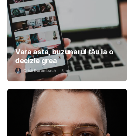
Vara asta, buzunarul tău ia o
decizie grea
Cristi Dorombach
3
min