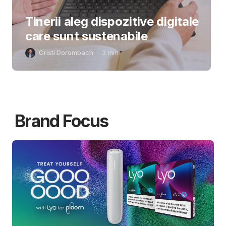
Tinerii aleg dispozitive digitale
care sunt sustenabile
Cristi Dorombach
3
min
Brand Focus