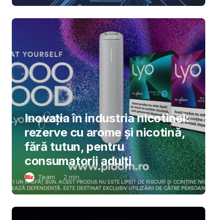
Inovația în industria nicotinei:
rezerve cu arome și nicotină,
fără tutun, pentru
consumatorii adulți
Team
2
min