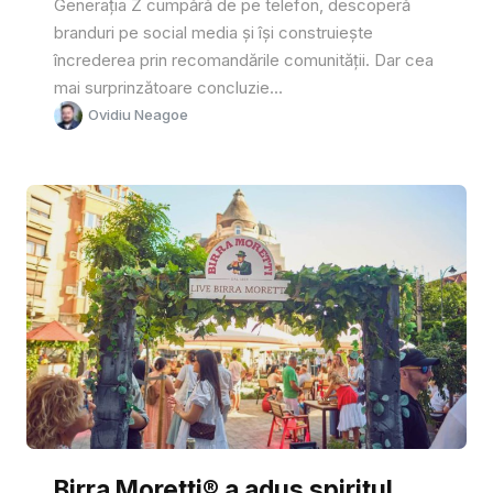
Generația Z cumpără de pe telefon, descoperă
branduri pe social media și își construiește
încrederea prin recomandările comunității. Dar cea
mai surprinzătoare concluzie...
Ovidiu Neagoe
Birra Moretti® a adus spiritul