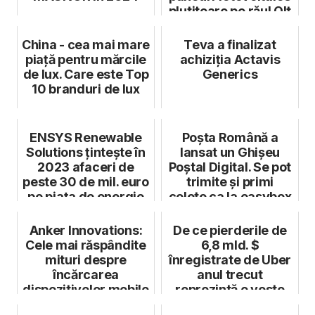
plutitoare pe răul Olt
China - cea mai mare
Teva a finalizat
piață pentru mărcile
achiziția Actavis
de lux. Care este Top
Generics
10 branduri de lux
ENSYS Renewable
Poșta Română a
Solutions țintește în
lansat un Ghișeu
2023 afaceri de
Poștal Digital. Se pot
peste 30 de mil. euro
trimite și primi
pe piața de energie
colete ca la easybox
rege...
Anker Innovations:
De ce pierderile de
Cele mai răspândite
6,8 mld. $
mituri despre
înregistrate de Uber
încărcarea
anul trecut
dispozitivelor mobile
reprezintă o veste
bună pentru compa...