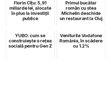
Florin Cîțu: 5,91
Primul bucătar
miliarde lei, alocate
român cu stea
în plus la investiții
Michelin deschide
publice
un restaurant la Cluj
YUBO: cum se
Veniturile Vodafone
construiește o rețea
România, în scădere
socială pentru Gen Z
cu 1.2%