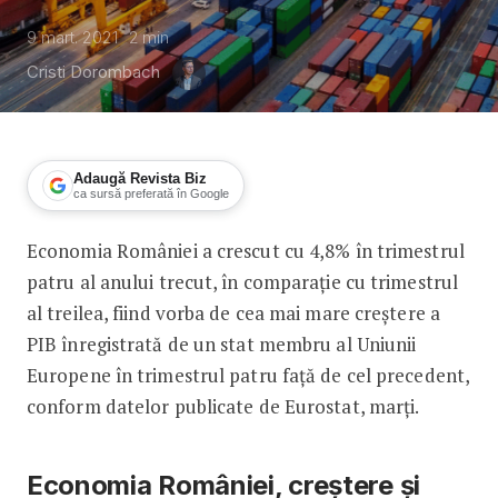
9 mart. 2021
2
min
Cristi Dorombach
Adaugă Revista Biz
ca sursă preferată în Google
Economia României a crescut cu 4,8% în trimestrul
Economia României, cea mai mare cre
patru al anului trecut, în comparație cu trimestrul
al treilea, fiind vorba de cea mai mare creștere a
PIB înregistrată de un stat membru al Uniunii
Europene în trimestrul patru față de cel precedent,
conform datelor publicate de Eurostat, marți.
Economia României, creștere și