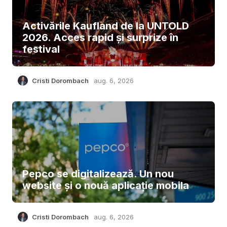
Activările Kaufland de la UNTOLD
2026. Acces rapid și surprize în
festival
Cristi Dorombach
aug. 6, 2026
Pepco se digitalizează. Un nou
website și o nouă aplicație mobila
Cristi Dorombach
aug. 6, 2026