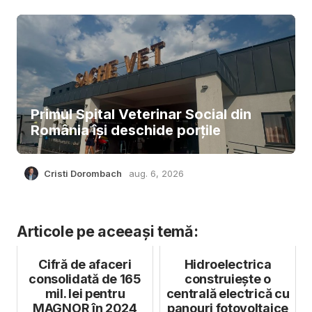
Primul Spital Veterinar Social din
România își deschide porțile
Cristi Dorombach
aug. 6, 2026
Articole pe aceeași temă:
Cifră de afaceri
Hidroelectrica
consolidată de 165
construiește o
mil. lei pentru
centrală electrică cu
MAGNOR în 2024
panouri fotovoltaice