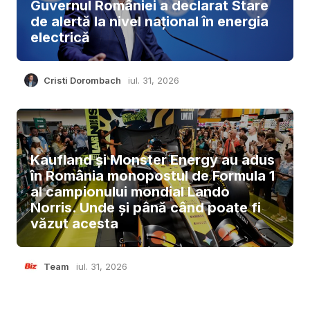
Guvernul României a declarat Stare
de alertă la nivel național în energia
electrică
Cristi Dorombach
iul. 31, 2026
Kaufland și Monster Energy au adus
în România monopostul de Formula 1
al campionului mondial Lando
Norris. Unde și până când poate fi
văzut acesta
Team
iul. 31, 2026