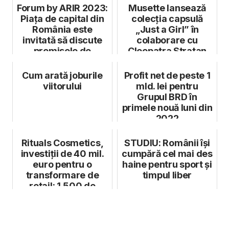
Forum by ARIR 2023:
Musette lansează
Piața de capital din
colecția capsulă
România este
„Just a Girl” în
invitată să discute
colaborare cu
premisele de
Cleopatra Stratan
creștere și i...
Cum arată joburile
Profit net de peste 1
viitorului
mld. lei pentru
Grupul BRD în
primele nouă luni din
2022
Rituals Cosmetics,
STUDIU: Românii își
investiții de 40 mil.
cumpără cel mai des
euro pentru o
haine pentru sport și
transformare de
timpul liber
retail: 1.500 de
boutique-uri...