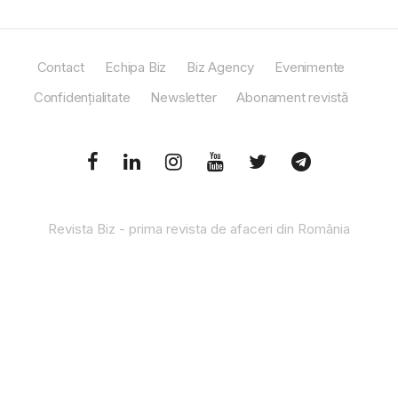
Contact
Echipa Biz
Biz Agency
Evenimente
Confidențialitate
Newsletter
Abonament revistă
Revista Biz - prima revista de afaceri din România