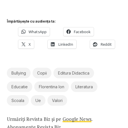
Împărtășește cu audiența ta:
WhatsApp
Facebook
X
LinkedIn
Reddit
Bullying
Copii
Editura Didactica
Educatie
Florentina Ion
Literatura
Scoala
Ue
Valori
Urmăriți Revista Biz și pe
Google News
.
Abonamente Revista Biz