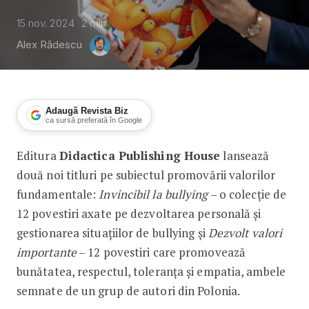
15 nov. 2024
2
min
Alex Rădescu
Adaugă Revista Biz
ca sursă preferată în Google
Editura
Didactica Publishing House
lansează
Editura Didactica lansează noi titluri 
două noi titluri pe subiectul promovării valorilor
fundamentale:
Invincibil la bullying
– o colecție de
12 povestiri axate pe dezvoltarea personală și
gestionarea situațiilor de bullying și
Dezvolt valori
importante
– 12 povestiri care promovează
bunătatea, respectul, toleranța și empatia, ambele
semnate de un grup de autori din Polonia.