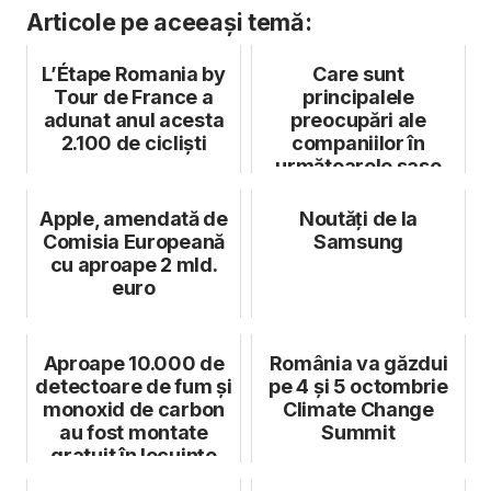
Articole pe aceeași temă:
L’Étape Romania by
Care sunt
Tour de France a
principalele
adunat anul acesta
preocupări ale
2.100 de cicliști
companiilor în
următoarele șase
luni
Apple, amendată de
Noutăţi de la
Comisia Europeană
Samsung
cu aproape 2 mld.
euro
Aproape 10.000 de
România va găzdui
detectoare de fum și
pe 4 și 5 octombrie
monoxid de carbon
Climate Change
au fost montate
Summit
gratuit în locuințe