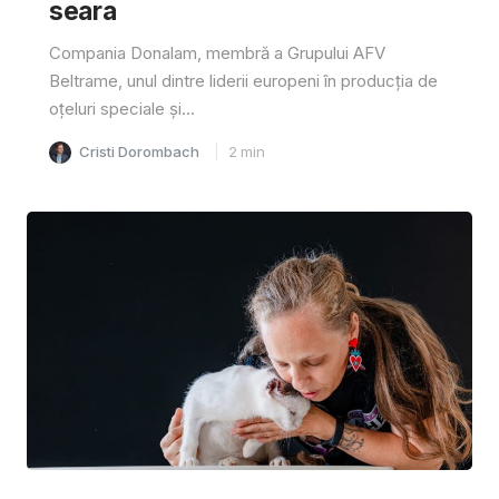
seara
Compania Donalam, membră a Grupului AFV
Beltrame, unul dintre liderii europeni în producția de
oțeluri speciale și...
Cristi Dorombach
2
min