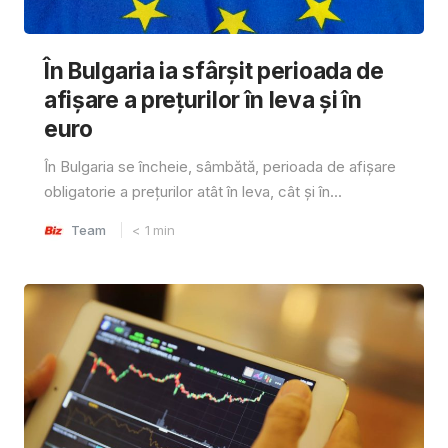
În Bulgaria ia sfârşit perioada de
afișare a prețurilor în ​​leva și în
euro
În Bulgaria se încheie, sâmbătă, perioada de afișare
obligatorie a prețurilor atât în ​​leva, cât și în...
Team
< 1
min