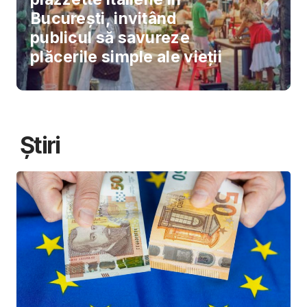
București, invitând
publicul să savureze
plăcerile simple ale vieții
Știri