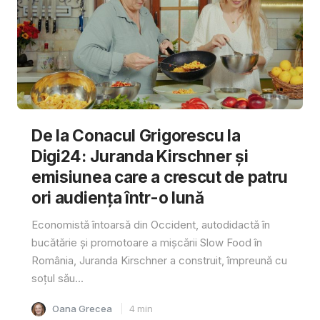
De la Conacul Grigorescu la
Digi24: Juranda Kirschner și
emisiunea care a crescut de patru
ori audiența într-o lună
Economistă întoarsă din Occident, autodidactă în
bucătărie și promotoare a mișcării Slow Food în
România, Juranda Kirschner a construit, împreună cu
soțul său...
Oana Grecea
4
min