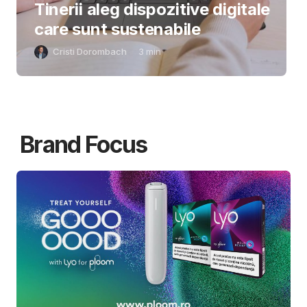
Tinerii aleg dispozitive digitale
care sunt sustenabile
Cristi Dorombach
3
min
Brand Focus