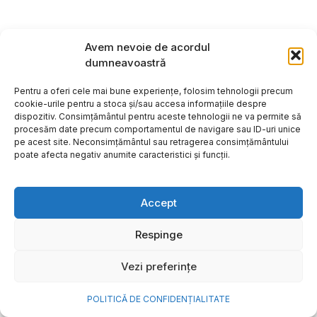
Avem nevoie de acordul
dumneavoastră
Pentru a oferi cele mai bune experiențe, folosim tehnologii precum
cookie-urile pentru a stoca și/sau accesa informațiile despre
dispozitiv. Consimțământul pentru aceste tehnologii ne va permite să
procesăm date precum comportamentul de navigare sau ID-uri unice
pe acest site. Neconsimțământul sau retragerea consimțământului
poate afecta negativ anumite caracteristici și funcții.
Accept
Cum transformi cele mai
Respinge
frumoase amintiri ale verii într-
Vezi preferințe
o bijuterie Pandora pe care o
porți zi de zi
POLITICĂ DE CONFIDENȚIALITATE