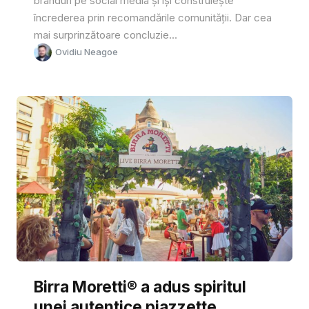
branduri pe social media și își construiește
încrederea prin recomandările comunității. Dar cea
mai surprinzătoare concluzie...
Ovidiu Neagoe
Birra Moretti® a adus spiritul
unei autentice piazzette