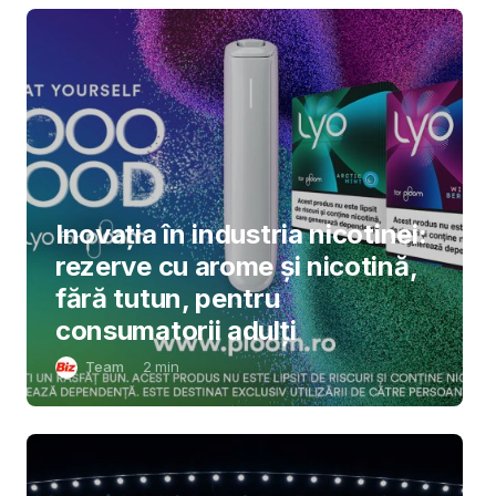
Inovația în industria nicotinei:
rezerve cu arome și nicotină,
fără tutun, pentru
consumatorii adulți
Team
2
min