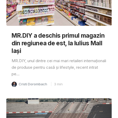
MR.DIY a deschis primul magazin
din regiunea de est, la Iulius Mall
Iași
MR.DIY, unul dintre cei mai mari retaileri internaționali
de produse pentru casă și lifestyle, recent intrat
pe...
Cristi Dorombach
3
min