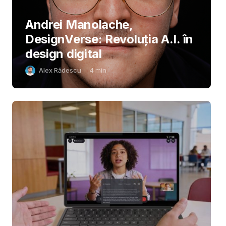
Andrei Manolache,
DesignVerse: Revoluția A.I. în
design digital
Alex Rădescu
4
min