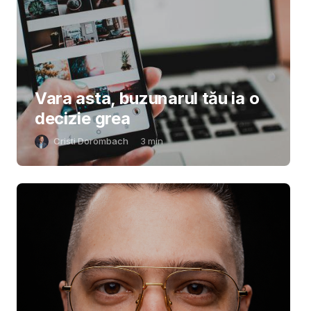
Vara asta, buzunarul tău ia o
decizie grea
Cristi Dorombach
3
min