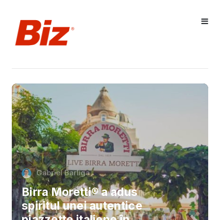
Gabriel Barliga
Birra Moretti® a adus
spiritul unei autentice
piazzette italiene în