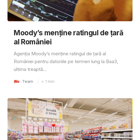
Moody’s menține ratingul de țară
al României
Agenția Moody’s menține ratingul de țară al
României pentru datoriile pe termen lung la Baa3,
ultima treaptă...
Team
< 1
min