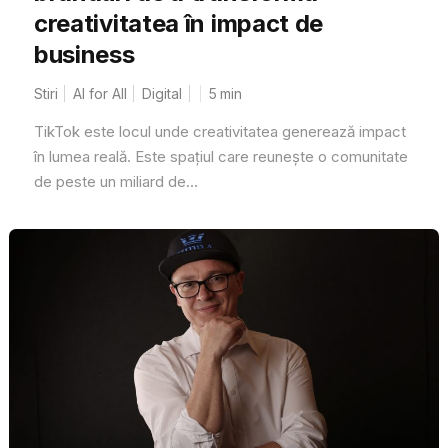
creativitatea în impact de
business
Stiri
AI for All
Digital
5
min
TikTok este locul unde creativitatea generează impact
în lumea reală. Este spațiul care reunește o comunitate
de peste un miliard de...