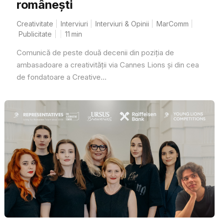
românești
Creativitate
Interviuri
Interviuri & Opinii
MarComm
Publicitate
11
min
Comunică de peste două decenii din poziția de
ambasadoare a creativității via Cannes Lions și din cea
de fondatoare a Creative...