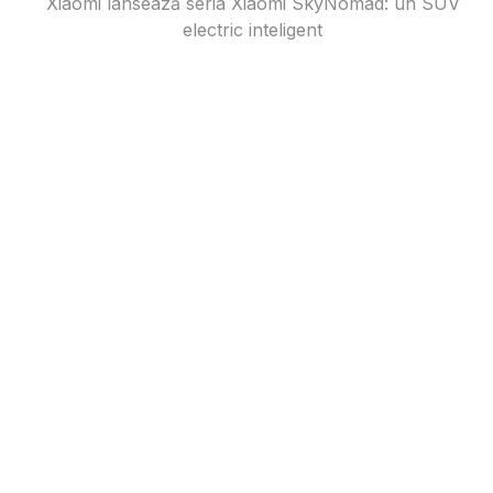
Xiaomi lansează seria Xiaomi SkyNomad: un SUV
electric inteligent