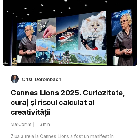
Cristi Dorombach
Cannes Lions 2025. Curiozitate,
curaj și riscul calculat al
creativității
MarComm
3
min
Ziua a treia la Cannes Lions a fost un manifest în