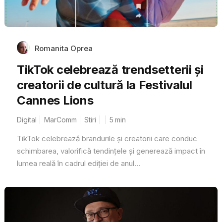
Romanita Oprea
TikTok celebrează trendsetterii și
creatorii de cultură la Festivalul
Cannes Lions
Digital
MarComm
Stiri
5
min
TikTok celebrează brandurile și creatorii care conduc
schimbarea, valorifică tendințele și generează impact în
lumea reală în cadrul ediției de anul...