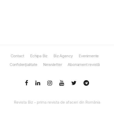
Contact
Echipa Biz
Biz Agency
Evenimente
Confidențialitate
Newsletter
Abonament revistă
Revista Biz - prima revista de afaceri din România