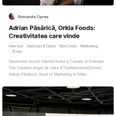
Romanita Oprea
Adrian Păsărică, Orkla Foods:
Creativitatea care vinde
Interviuri
Interviuri & Opinii
MarComm
Marketing
10
min
Desemnat recent Clientul Anului și Cavaler al Ordinului
The Creative Angel de către #TheAlternativeSchool,
Adrian Păsărică, Head of Marketing la Orkla...