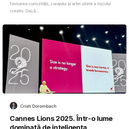
favoarea curiozității, curajului și artei uitate a riscului
creativ. Dacă...
Cristi Dorombach
Cannes Lions 2025. Într-o lume
dominată de inteligența