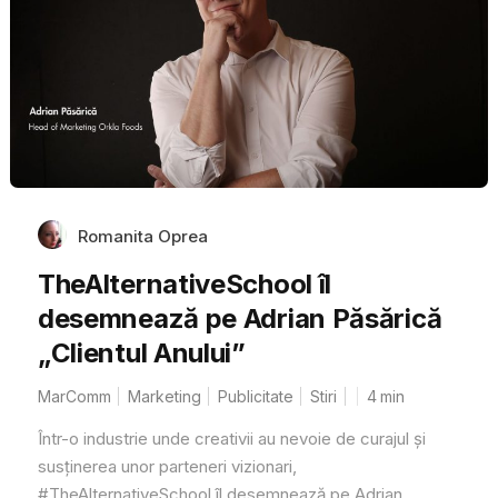
Romanita Oprea
TheAlternativeSchool îl
desemnează pe Adrian Păsărică
„Clientul Anului”
MarComm
Marketing
Publicitate
Stiri
4
min
Într-o industrie unde creativii au nevoie de curajul și
susținerea unor parteneri vizionari,
#TheAlternativeSchool îl desemnează pe Adrian