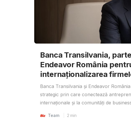
Banca Transilvania, parte
Endeavor România pentr
internaționalizarea firmel
Banca Transilvania și Endeavor România 
strategic prin care conectează antrepreno
internaționale și la comunități de business
Team
2
min