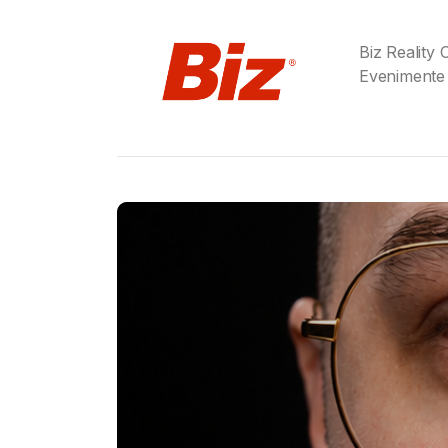
Biz Reality
Evenimente
Gabriel Barliga
Birra Moretti® a adu