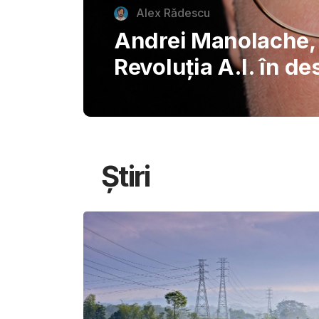
autentice piazzette 
București, invitând
savureze plăcerile s
Știri