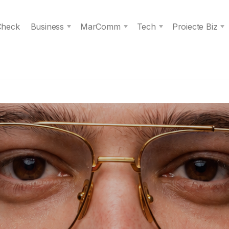
 Check
Business
MarComm
Tech
Proiecte Biz
s spiritul unei