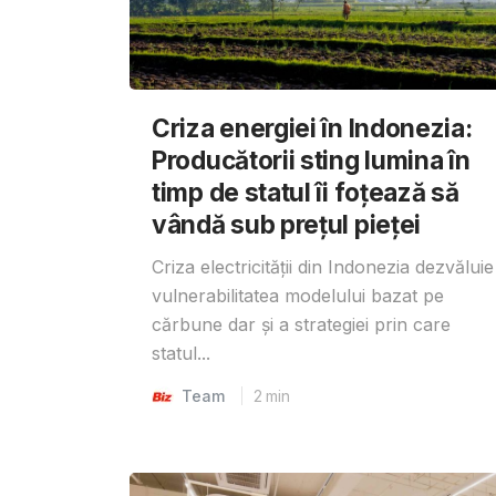
Criza energiei în Indonezia:
Producătorii sting lumina în
timp de statul îi foțează să
vândă sub prețul pieței
Criza electricității din Indonezia dezvăluie
vulnerabilitatea modelului bazat pe
cărbune dar și a strategiei prin care
statul...
Team
2
min