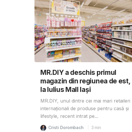
MR.DIY a deschis primul
magazin din regiunea de est,
la Iulius Mall Iași
MR.DIY, unul dintre cei mai mari retaileri
internaționali de produse pentru casă și
lifestyle, recent intrat pe...
Cristi Dorombach
3
min