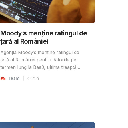
Moody’s menține ratingul de
țară al României
Agenția Moody’s menține ratingul de
țară al României pentru datoriile pe
termen lung la Baa3, ultima treaptă...
Team
< 1
min