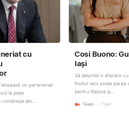
neriat cu
Cosi Buono: Gust
u
Iași
or
Să deschizi o afacere cu
finalul verii poate părea 
lansează un parteneriat
pentru Raluca și...
rii la piețe
 românești din...
Team
7
min