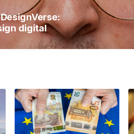
italiene în
 publicul să
imple ale vieții