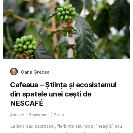
Oana Grecea
Cafeaua – Știința și ecosistemul
din spatele unei cești de
NESCAFÉ
Analize
Business
3
min
La ibric sau espressor, fierbinte sau rece, ”neagră” sau