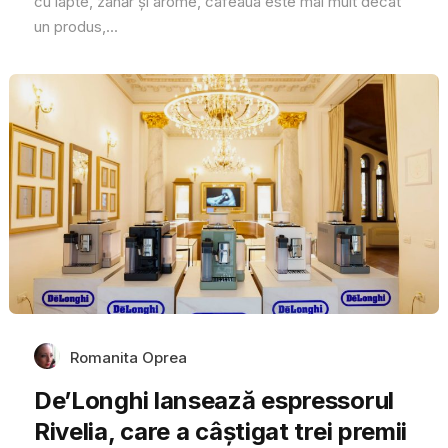
cu lapte, zahăr și arome, cafeaua este mai mult decât
un produs,...
Romanita Oprea
De’Longhi lansează espressorul
Rivelia, care a câștigat trei premii