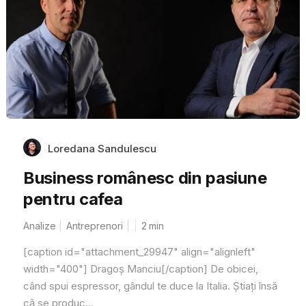
Loredana Sandulescu
Business românesc din pasiune
pentru cafea
Analize
Antreprenori
2
min
[caption id="attachment_29947" align="alignleft"
width="400"] Dragoș Manciu[/caption] De obicei,
când spui espressor, gândul te duce la Italia. Știați însă
că se produc...