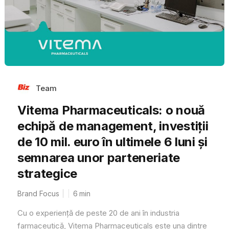
Team
Vitema Pharmaceuticals: o nouă
echipă de management, investiții
de 10 mil. euro în ultimele 6 luni și
semnarea unor parteneriate
strategice
Brand Focus
6
min
Cu o experiență de peste 20 de ani în industria
farmaceutică, Vitema Pharmaceuticals este una dintre