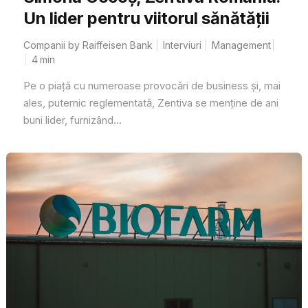
Un lider pentru viitorul sănătății
Companii by Raiffeisen Bank
Interviuri
Management
4
min
Pe o piață cu numeroase provocări de business și, mai
ales, puternic reglementată, Zentiva se menține de ani
buni lider, furnizând...