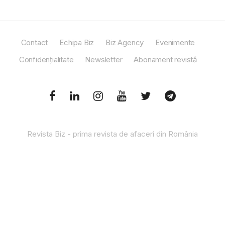
Contact
Echipa Biz
Biz Agency
Evenimente
Confidențialitate
Newsletter
Abonament revistă
Revista Biz - prima revista de afaceri din România