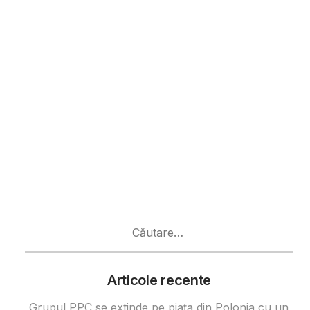
Caută
după:
Articole recente
Grupul PPC se extinde pe piața din Polonia cu un