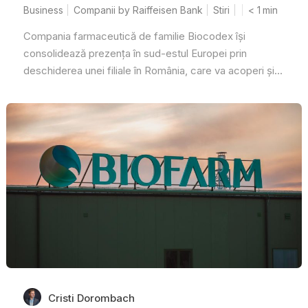
Business
Companii by Raiffeisen Bank
Stiri
< 1
min
Compania farmaceutică de familie Biocodex își
consolidează prezența în sud-estul Europei prin
deschiderea unei filiale în România, care va acoperi și...
Cristi Dorombach