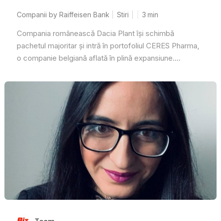
Companii by Raiffeisen Bank
Stiri
3
min
Compania românească Dacia Plant își schimbă
pachetul majoritar și intră în portofoliul CERES Pharma,
o companie belgiană aflată în plină expansiune....