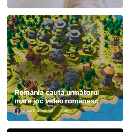
România caută următorul
mare joc video românesc
Cristi Dorombach
3
min