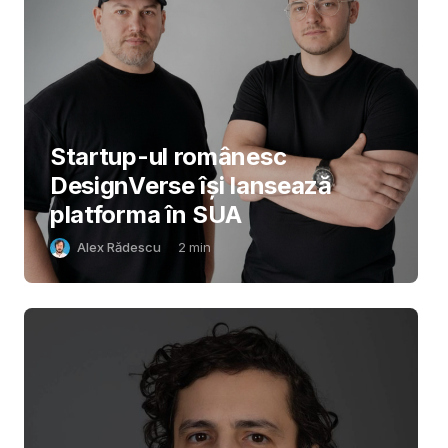
Startup-ul românesc
DesignVerse își lansează
platforma în SUA
Alex Rădescu
2
min