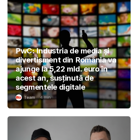
PwC: Industria de media și
divertisment din România va
ajunge la 5,22 mld. euro în
acest an, susținută de
segmentele digitale
Team
4
min