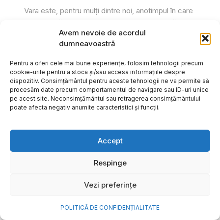
Vara este, pentru mulți dintre noi, anotimpul în care
se întâmplă cele mai importante lucruri. Plecăm în
Avem nevoie de acordul
vacanțe pe care le planificăm luni...
dumneavoastră
Cristiana Todiresei
Pentru a oferi cele mai bune experiențe, folosim tehnologii precum
cookie-urile pentru a stoca și/sau accesa informațiile despre
dispozitiv. Consimțământul pentru aceste tehnologii ne va permite să
procesăm date precum comportamentul de navigare sau ID-uri unice
pe acest site. Neconsimțământul sau retragerea consimțământului
poate afecta negativ anumite caracteristici și funcții.
Accept
Respinge
Vezi preferințe
POLITICĂ DE CONFIDENȚIALITATE
NOVA Power & Gas: un program