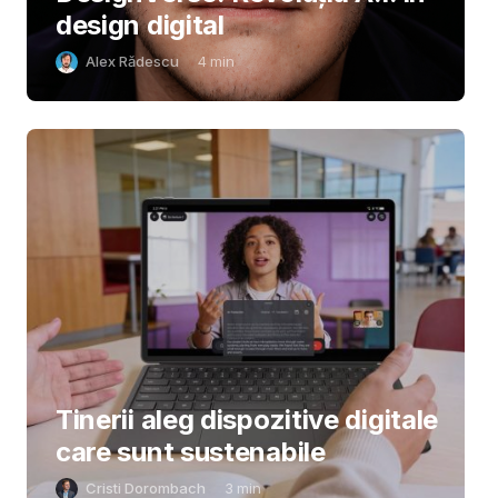
design digital
Alex Rădescu
4
min
Tinerii aleg dispozitive digitale
care sunt sustenabile
Cristi Dorombach
3
min