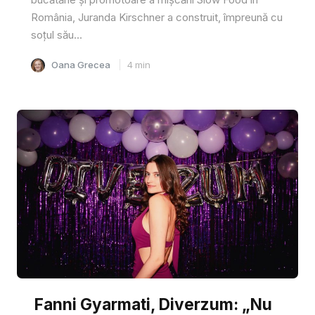
România, Juranda Kirschner a construit, împreună cu
soțul său...
Oana Grecea
4
min
Fanni Gyarmati, Diverzum: „Nu