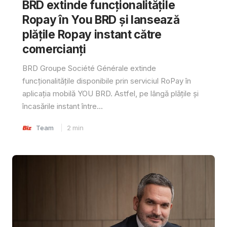
BRD extinde funcționalitățile
Ropay în You BRD și lansează
plățile Ropay instant către
comercianți
BRD Groupe Société Générale extinde
funcționalitățile disponibile prin serviciul RoPay în
aplicația mobilă YOU BRD. Astfel, pe lângă plățile și
încasările instant între...
Team
2
min