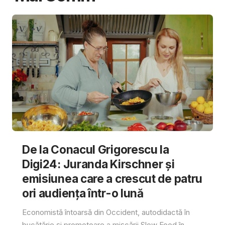
De la Conacul Grigorescu la
Digi24: Juranda Kirschner și
emisiunea care a crescut de patru
ori audiența într-o lună
Economistă întoarsă din Occident, autodidactă în
bucătărie și promotoare a mișcării Slow Food în