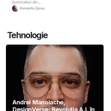
Automation din...
Romanita Oprea
Tehnologie
Andrei Manolache,
DesignVerse: Revoluția A.I. în