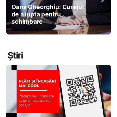
Oana Gheorghiu: Curajul
de a lupta pentru
schimbare
Știri