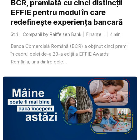
BCR, premiată cu cinci distincții
EFFIE pentru modul în care
redefinește experiența bancară
Stiri
Companii by Raiffeisen Bank
Finanțe
4
min
Banca Comercială Română (BCR) a obținut cinci premii
în cadrul celei de-a 23-a ediții a EFFIE Awards
România, una dintre cele...