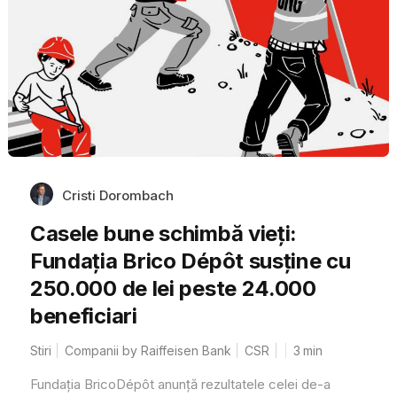
Cristi Dorombach
Casele bune schimbă vieți:
Fundația Brico Dépôt susține cu
250.000 de lei peste 24.000
beneficiari
Stiri
Companii by Raiffeisen Bank
CSR
3
min
Fundația BricoDépôt anunță rezultatele celei de-a