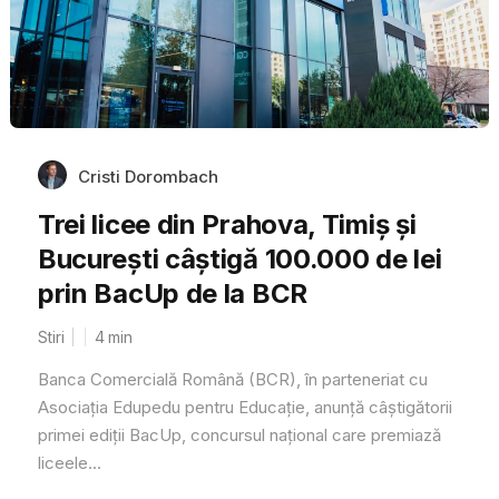
Cristi Dorombach
Trei licee din Prahova, Timiș și
București câștigă 100.000 de lei
prin BacUp de la BCR
Stiri
4
min
Banca Comercială Română (BCR), în parteneriat cu
Asociația Edupedu pentru Educație, anunță câștigătorii
primei ediții BacUp, concursul național care premiază
liceele...