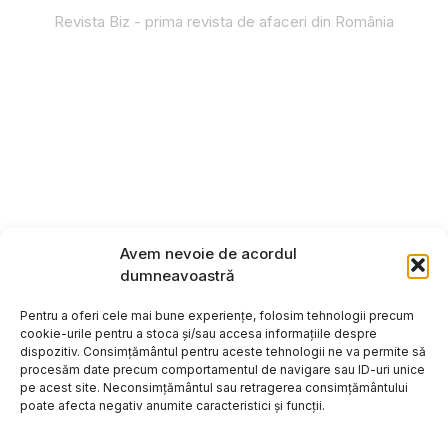
Revista Biz - prima revista de afaceri din România
Avem nevoie de acordul
dumneavoastră
Pentru a oferi cele mai bune experiențe, folosim tehnologii precum
cookie-urile pentru a stoca și/sau accesa informațiile despre
dispozitiv. Consimțământul pentru aceste tehnologii ne va permite să
procesăm date precum comportamentul de navigare sau ID-uri unice
pe acest site. Neconsimțământul sau retragerea consimțământului
poate afecta negativ anumite caracteristici și funcții.