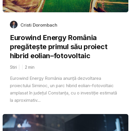
Cristi Dorombach
Eurowind Energy România
pregătește primul său proiect
hibrid eolian–fotovoltaic
Stiri
2
min
Eurowind Energy România anunță dezvoltarea
proiectului Siminoc, un parc hibrid eolian–fotovoltaic
amplasat în județul Constanța, cu o investiție estimată
la aproximativ...