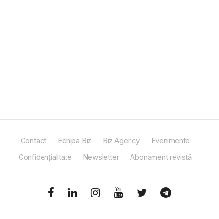
Contact
Echipa Biz
Biz Agency
Evenimente
Confidențialitate
Newsletter
Abonament revistă