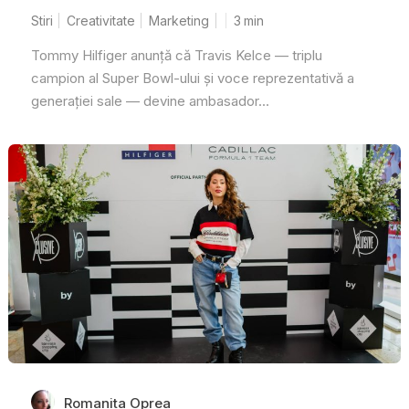
Stiri
Creativitate
Marketing
3
min
Tommy Hilfiger anunță că Travis Kelce — triplu
campion al Super Bowl-ului și voce reprezentativă a
generației sale — devine ambasador...
Romanita Oprea