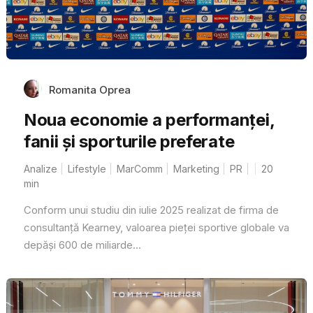
Romanita Oprea
Noua economie a performanței,
fanii și sporturile preferate
Analize
Lifestyle
MarComm
Marketing
PR
20
min
Conform unui studiu din iulie 2025 realizat de firma de
consultanță Kearney, valoarea pieței sportive globale va
depăși 600 de miliarde...