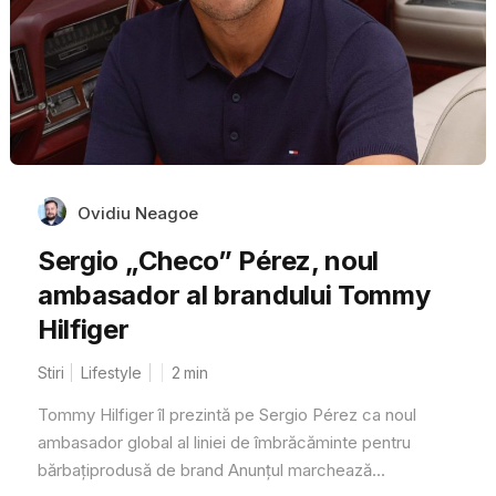
Ovidiu Neagoe
Sergio „Checo” Pérez, noul
ambasador al brandului Tommy
Hilfiger
Stiri
Lifestyle
2
min
Tommy Hilfiger îl prezintă pe Sergio Pérez ca noul
ambasador global al liniei de îmbrăcăminte pentru
bărbațiprodusă de brand Anunțul marchează...