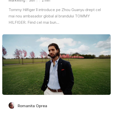
Marketing
Stiri
2
min
Tommy Hilfiger îl introduce pe Zhou Guanyu drept cel
mai nou ambasador global al brandului TOMMY
HILFIGER. Fiind cel mai bun...
Romanita Oprea