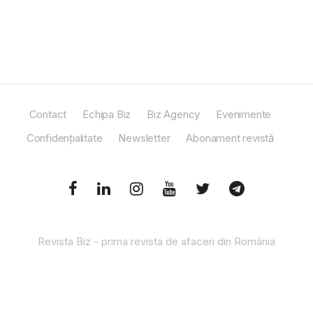
Contact
Echipa Biz
Biz Agency
Evenimente
Confidențialitate
Newsletter
Abonament revistă
Revista Biz - prima revista de afaceri din România