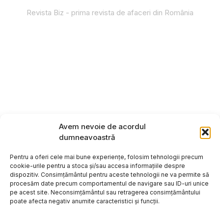
Revista Biz - prima revista de afaceri din România
Avem nevoie de acordul
dumneavoastră
Pentru a oferi cele mai bune experiențe, folosim tehnologii precum
cookie-urile pentru a stoca și/sau accesa informațiile despre
dispozitiv. Consimțământul pentru aceste tehnologii ne va permite să
procesăm date precum comportamentul de navigare sau ID-uri unice
pe acest site. Neconsimțământul sau retragerea consimțământului
poate afecta negativ anumite caracteristici și funcții.