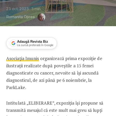
23 oct. 2023
3
min
Romanita Oprea
Adaugă Revista Biz
ca sursă preferată în Google
Asociația Imunis
organizează prima expoziție de
„ELIBERARE” – prima expoziție de ilus
ilustrații realizate după poveștile a 15 femei
diagnosticate cu cancer, nevoite să își ascundă
diagnosticul, de azi până pe 6 noiembrie, la
ParkLake.
Intitulată „ELIBERARE”, expoziția își propune să
transmită mesajul că este mult mai greu să lupți