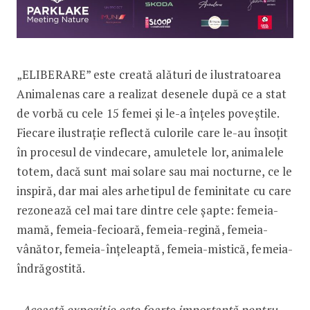
„ELIBERARE” este creată alături de ilustratoarea
Animalenas care a realizat desenele după ce a stat
de vorbă cu cele 15 femei și le-a înțeles poveștile.
Fiecare ilustrație reflectă culorile care le-au însoțit
în procesul de vindecare, amuletele lor, animalele
totem, dacă sunt mai solare sau mai nocturne, ce le
inspiră, dar mai ales arhetipul de feminitate cu care
rezonează cel mai tare dintre cele șapte: femeia-
mamă, femeia-fecioară, femeia-regină, femeia-
vânător, femeia-înțeleaptă, femeia-mistică, femeia-
îndrăgostită.
„Această expoziție este foarte importantă pentru