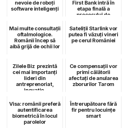
nevoie de roboți
First Bank intră în
software inteligenți
etapa finală a
procesului de
fuziune
Mai multe consultații
Sateliții Starlink vor
oftalmologice.
putea fi văzuți vineri
Românii încep să
pe cerul României
aibă grijă de ochii lor
Zilele Biz prezintă
Ce compensații vor
cei mai importanți
primi călătorii
lideri din
afectați de anularea
antreprenoriat,
zborurilor Tarom
inovație,
management, media
& mar...
Visa: românii preferă
Întrerupătoare fără
autentificarea
fir pentru locuințe
biometrică în locul
smart
parolelor