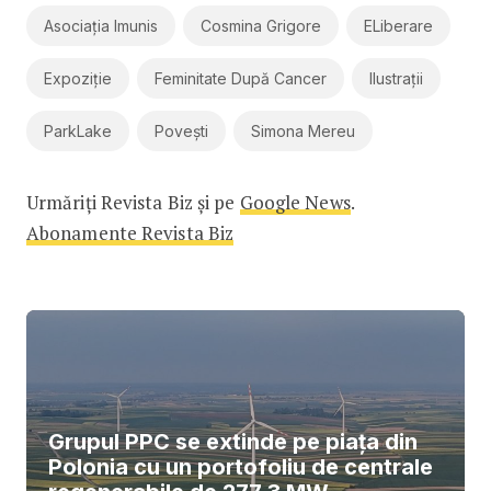
Asociația Imunis
Cosmina Grigore
ELiberare
Expoziție
Feminitate După Cancer
Ilustrații
ParkLake
Povești
Simona Mereu
Urmăriți Revista Biz și pe
Google News
.
Abonamente Revista Biz
Grupul PPC se extinde pe piața din
Polonia cu un portofoliu de centrale