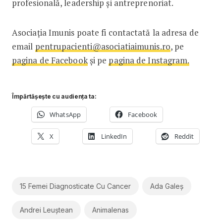
profesională, leadership și antreprenoriat.
Asociația Imunis poate fi contactată la adresa de
email
pentrupacienti@asociatiaimunis.ro
, pe
pagina de Facebook
și pe
pagina de Instagram.
Împărtășește cu audiența ta:
WhatsApp
Facebook
X
LinkedIn
Reddit
15 Femei Diagnosticate Cu Cancer
Ada Galeș
Andrei Leuștean
Animalenas