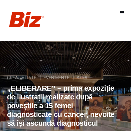
CREATIVITATE
EVENIMENTE
STIRI
„ELIBERARE” – prima expoziție
de ilustrații realizate după
poveștile a 15 femei
diagnosticate cu cancer, nevoite
să își ascundă diagnosticul