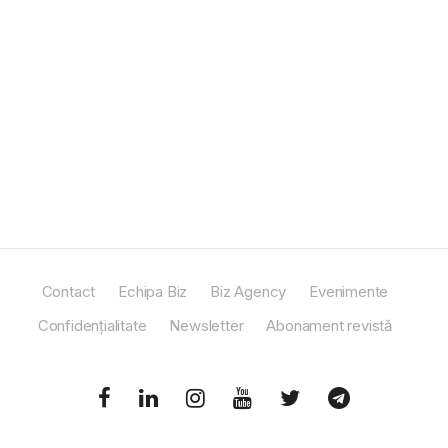
Contact
Echipa Biz
Biz Agency
Evenimente
Confidențialitate
Newsletter
Abonament revistă