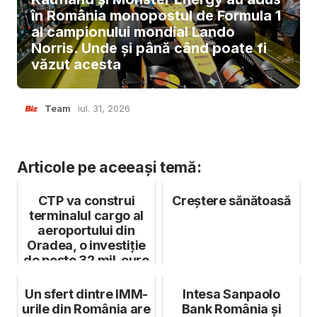
în România monopostul de Formula 1
al campionului mondial Lando
Norris. Unde și până când poate fi
văzut acesta
Team
iul. 31, 2026
Articole pe aceeași temă:
CTP va construi
Creștere sănătoasă
terminalul cargo al
aeroportului din
Oradea, o investiție
de peste 32 mil. euro
Un sfert dintre IMM-
Intesa Sanpaolo
urile din România are
Bank România și