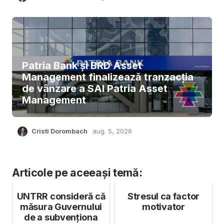
Patria Bank și BRD Asset
Management finalizează tranzacția
de vânzare a SAI Patria Asset
Management
Cristi Dorombach
aug. 5, 2026
Articole pe aceeași temă:
UNTRR consideră că
Stresul ca factor
măsura Guvernului
motivator
de a subvenționa