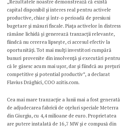
„Rezultatele noastre demonstrează că există
capital disponibil și interes real pentru activele
productive, chiar și într-o perioadă de presiuni
bugetare și măsuri fiscale. Piața activelor în distress
rămâne lichidă și generează tranzacții relevante,
fiindcă nu cererea lipsește, ci accesul efectiv la
oportunități. Tot mai mulți investitori cumpără
bunuri provenite din insolvență și executări pentru
că le găsesc acum mai ușor, dar și fiindcă au prețuri
competitive și potential productiv”, a declarat
Flavius Drăghici, COO azitis.com.
Cea mai mare tranzacție a lunii mai a fost generată
de adjudecarea fabricii de oțeluri speciale Meterra
din Giurgiu, cu 4,4 milioane de euro. Proprietatea
are putere instalată de 16,7 MW și e compusă din