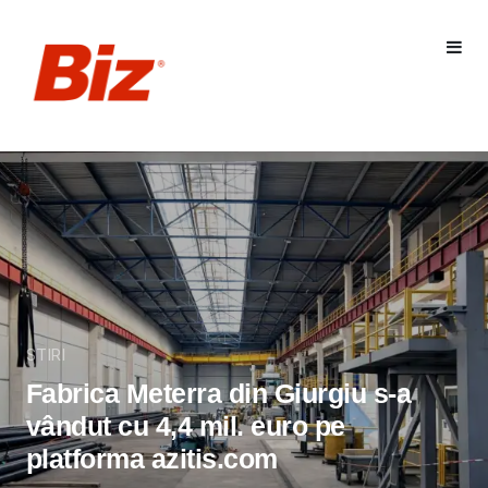
STIRI
Fabrica Meterra din Giurgiu s-a
vândut cu 4,4 mil. euro pe
platforma azitis.com