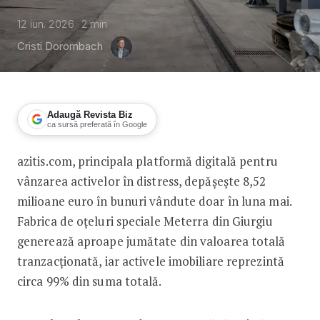
12 iun. 2026
2
min
Cristi Dorombach
Adaugă Revista Biz
ca sursă preferată în Google
azitis.com, principala platformă digitală pentru
Fabrica Meterra din Giurgiu s-a vându
vânzarea activelor în distress, depășește 8,52
milioane euro în bunuri vândute doar în luna mai.
Fabrica de oțeluri speciale Meterra din Giurgiu
generează aproape jumătate din valoarea totală
tranzacționată, iar activele imobiliare reprezintă
circa 99% din suma totală.