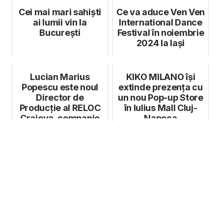
Cei mai mari sahiști
Ce va aduce Ven Ven
ai lumii vin la
International Dance
București
Festival în noiembrie
2024 la Iași
Lucian Marius
KIKO MILANO își
Popescu este noul
extinde prezența cu
Director de
un nou Pop-up Store
Producție al RELOC
în Iulius Mall Cluj-
Craiova, companie
Napoca
din GRAMPET Group