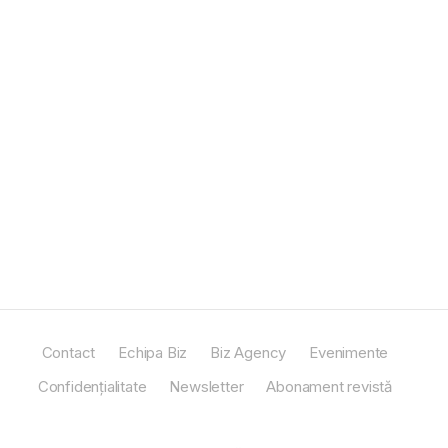
Contact
Echipa Biz
Biz Agency
Evenimente
Confidențialitate
Newsletter
Abonament revistă