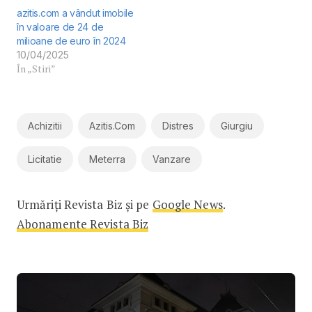
azitis.com a vândut imobile
în valoare de 24 de
milioane de euro în 2024
10/04/2025
În „Stiri”
Achizitii
Azitis.com
Distres
Giurgiu
Licitatie
Meterra
Vanzare
Urmăriți Revista Biz și pe
Google News
.
Abonamente Revista Biz