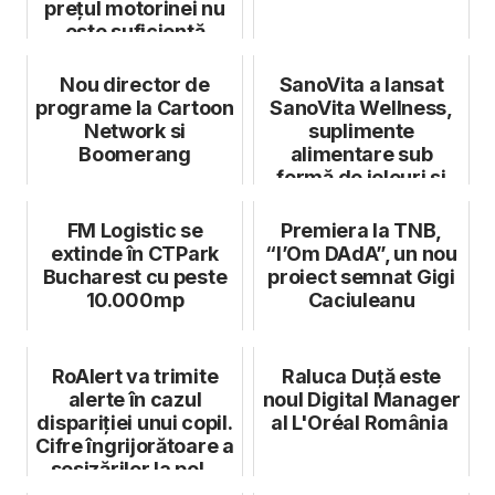
prețul motorinei nu
este suficientă
Nou director de
SanoVita a lansat
programe la Cartoon
SanoVita Wellness,
Network si
suplimente
Boomerang
alimentare sub
formă de jeleuri și
acadele nutritive
FM Logistic se
Premiera la TNB,
extinde în CTPark
“l’Om DAdA”, un nou
Bucharest cu peste
proiect semnat Gigi
10.000mp
Caciuleanu
RoAlert va trimite
Raluca Duță este
alerte în cazul
noul Digital Manager
dispariției unui copil.
al L'Oréal România
Cifre îngrijorătoare a
sesizărilor la pol...