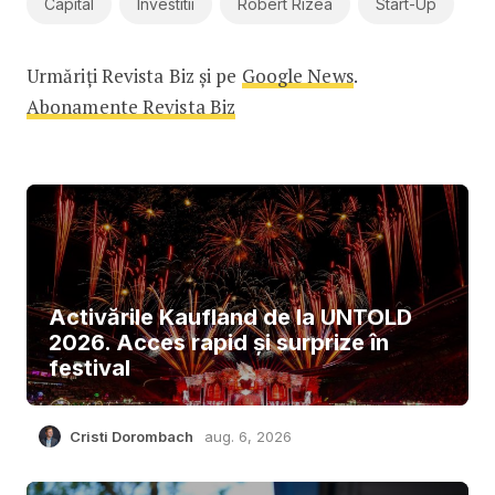
Capital
Investitii
Robert Rizea
Start-Up
Urmăriți Revista Biz și pe
Google News
.
Abonamente Revista Biz
Activările Kaufland de la UNTOLD
2026. Acces rapid și surprize în
festival
Cristi Dorombach
aug. 6, 2026