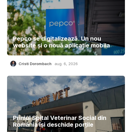
Pepco se digitalizează. Un nou
website și o nouă aplicație mobila
Cristi Dorombach
aug. 6, 2026
Primul Spital Veterinar Social din
România își deschide porțile