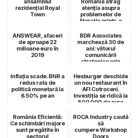
ansamblul
România atrag
rezidențial Royal
atenția asupra
Town
problemelor de
literație printr-o
campanie atipică de
B...
ANSWEAR, afaceri
BDR Associates
de aproape 22
marchează 30 de
milioane euro în
ani: viitorul
2019
comunicării
strategice prin
investiții în
tehnologie, d...
Inflația scade. BNR a
Hesburger deschide
redus rata de
un nou restaurant în
politică monetară la
AFI Cotroceni.
6.50% pe an
Investiția se ridică la
500.000 de euro
România Eficientă:
ROCA Industry caută
Ce schimbări majore
să
sunt pregătite în
cumpere Workshop
sectorul
Doors