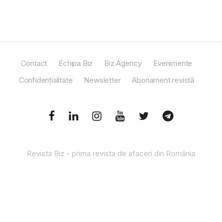
Contact
Echipa Biz
Biz Agency
Evenimente
Confidențialitate
Newsletter
Abonament revistă
Revista Biz - prima revista de afaceri din România