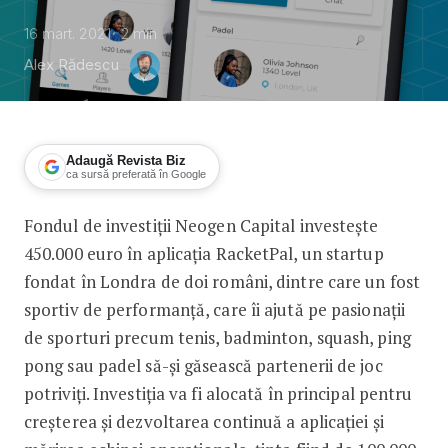
16 mart. 2021
2
min
Alex Rădescu
Adaugă Revista Biz
ca sursă preferată în Google
Fondul de investiții Neogen Capital investește
Fondul de investitii Neogen Capital i
450.000 euro în aplicația RacketPal, un startup
fondat în Londra de doi români, dintre care un fost
sportiv de performanță, care îi ajută pe pasionații
de sporturi precum tenis, badminton, squash, ping
pong sau padel să-și găsească partenerii de joc
potriviți. Investiţia va fi alocată în principal pentru
creșterea și dezvoltarea continuă a aplicației și