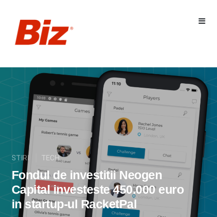
STIRI
TECH
Fondul de investitii Neogen
Capital investeste 450.000 euro
in startup-ul RacketPal