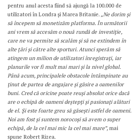
pentru anul acesta fiind să ajungă la 100.000 de
utilizatori în Londra și Marea Britanie.
„Ne dorim și
să începem să monetizăm platforma. În următorii
ani vrem să accesăm o nouă rundă de investiție,
care ne va permite să scalăm și să ne extindem în
alte țări și către alte sporturi. Atunci sperăm să
atingem un milion de utilizatori înregistrați, iar
planurile vor fi mult mai mari și la nivel global.
Până acum, principalele obstacole întâmpinate au
ținut de partea de angajare și găsire a oamenilor
buni. Cred că oricine poate reuși absolut orice dacă
are o echipă de oameni deștepți și pasionați alături
de el. Și este foarte greu să găsești astfel de oameni.
Noi am fost și suntem norocoși să avem o super
echipă, de la cel mai mic la cel mai mare”,
mai
spune Robert Rizea.