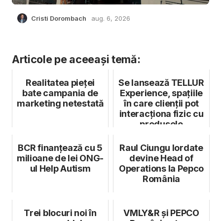
Cristi Dorombach
aug. 6, 2026
Articole pe aceeași temă:
Realitatea pieței
Se lansează TELLUR
bate campania de
Experience, spațiile
marketing netestată
în care clienții pot
interacționa fizic cu
produsele
BCR finanțează cu 5
Raul Ciungu Iordate
milioane de lei ONG-
devine Head of
ul Help Autism
Operations la Pepco
România
Trei blocuri noi în
VMLY&R și PEPCO