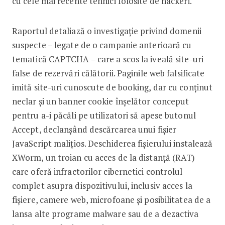
cu cele mai recente tehnici folosite de hackeri.
Raportul detaliază o investigație privind domenii
suspecte – legate de o campanie anterioară cu
tematică CAPTCHA – care a scos la iveală site-uri
false de rezervări călătorii. Paginile web falsificate
imită site-uri cunoscute de booking, dar cu conținut
neclar și un banner cookie înșelător conceput
pentru a-i păcăli pe utilizatori să apese butonul
Accept, declanșând descărcarea unui fișier
JavaScript malițios. Deschiderea fișierului instalează
XWorm, un troian cu acces de la distanță (RAT)
care oferă infractorilor cibernetici controlul
complet asupra dispozitivului, inclusiv acces la
fișiere, camere web, microfoane și posibilitatea de a
lansa alte programe malware sau de a dezactiva