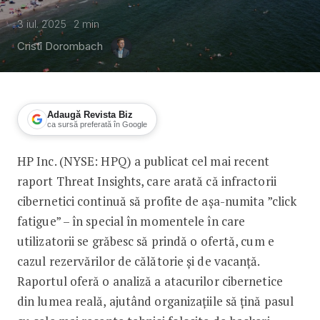
3 iul. 2025
2
min
Cristi Dorombach
Adaugă Revista Biz
ca sursă preferată în Google
HP Inc. (NYSE: HPQ) a publicat cel mai recent
Fraudele cu vacanțe au revenit în trend
raport Threat Insights, care arată că infractorii
cibernetici continuă să profite de așa-numita ”click
fatigue” – în special în momentele în care
utilizatorii se grăbesc să prindă o ofertă, cum e
cazul rezervărilor de călătorie și de vacanță.
Raportul oferă o analiză a atacurilor cibernetice
din lumea reală, ajutând organizațiile să țină pasul