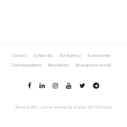
Contact
Echipa Biz
Biz Agency
Evenimente
Confidențialitate
Newsletter
Abonament revistă
Revista Biz - prima revista de afaceri din România