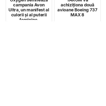
campania Avon
achiziționa două
Ultra, un manifest al
avioane Boeing 737
culorii și al puterii
MAX 8
feminine