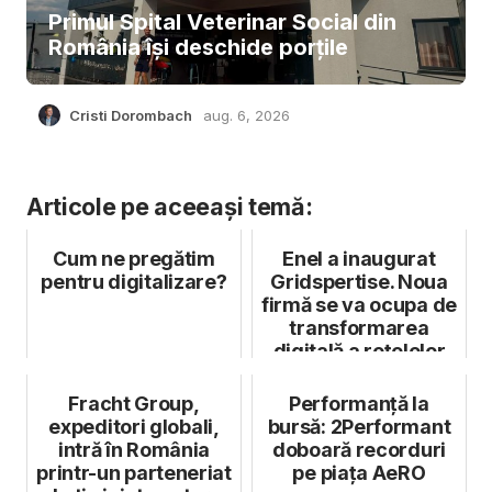
Primul Spital Veterinar Social din
România își deschide porțile
Cristi Dorombach
aug. 6, 2026
Articole pe aceeași temă:
Cum ne pregătim
Enel a inaugurat
pentru digitalizare?
Gridspertise. Noua
firmă se va ocupa de
transformarea
digitală a rețelelor
electric...
Fracht Group,
Performanță la
expeditori globali,
bursă: 2Performant
intră în România
doboară recorduri
printr-un parteneriat
pe piața AeRO