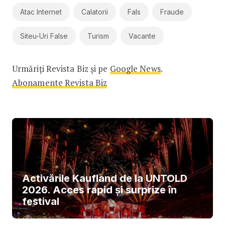
Atac Internet
Calatorii
Fals
Fraude
Siteu-Uri False
Turism
Vacante
Urmăriți Revista Biz și pe
Google News
.
Abonamente Revista Biz
Activările Kaufland de la UNTOLD
2026. Acces rapid și surprize în
festival