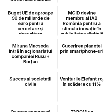
de tip joint venture
cu YLO...
Buget UE de aproape
MGID devine
96 de miliarde de
membru al IAB
euro pentru
România pentru a
cercetare și
stimula inovație în
dezvoltare
publicitatea digitală
din această pia...
Miruna Macsoda
Cucerirea planetei
intră în acționariatul
prin smartphone-uri
companiei Rusu +
Borțun
Succes al societatii
Veniturile Elefant.ro,
civile
în scădere cu 11%
Oxygen semnează
TAROM va