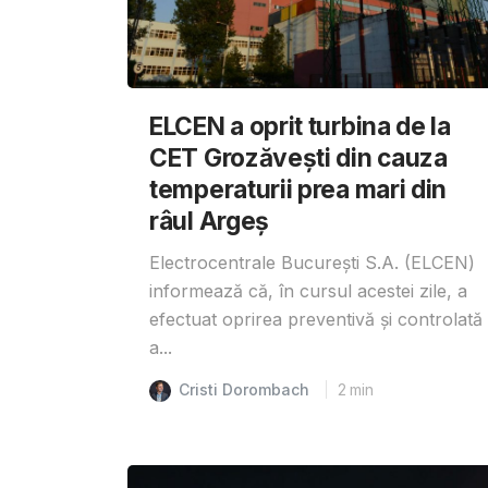
ELCEN a oprit turbina de la
CET Grozăvești din cauza
temperaturii prea mari din
râul Argeș
Electrocentrale București S.A. (ELCEN)
informează că, în cursul acestei zile, a
efectuat oprirea preventivă și controlată
a...
Cristi Dorombach
2
min