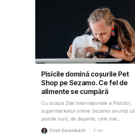
Pisicile domină coșurile Pet
Shop pe Sezamo. Ce fel de
alimente se cumpără
Cu ocazia Zilei Internaționale a Pisicilor,
supermarketul online Sezamo anunță că
pisicile sunt, de departe, cele mai...
Cristi Dorombach
2
min