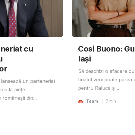
neriat cu
Cosi Buono: Gust
u
Iași
or
Să deschizi o afacere cu
finalul verii poate părea 
lansează un parteneriat
pentru Raluca și...
rii la piețe
 românești din...
Team
7
min