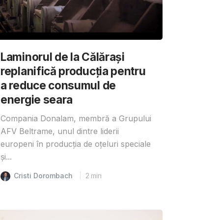
Laminorul de la Călărași
replanifică producția pentru
a reduce consumul de
energie seara
Compania Donalam, membră a Grupului
AFV Beltrame, unul dintre liderii
europeni în producția de oțeluri speciale
și...
Cristi Dorombach
2
min