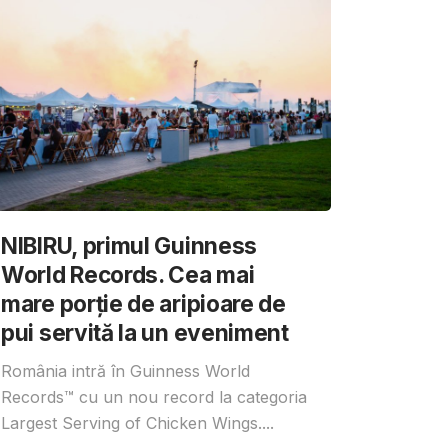
NIBIRU, primul Guinness
World Records. Cea mai
mare porție de aripioare de
pui servită la un eveniment
România intră în Guinness World
Records™️ cu un nou record la categoria
Largest Serving of Chicken Wings....