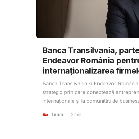
Banca Transilvania, parte
Endeavor România pentr
internaționalizarea firmel
Banca Transilvania și Endeavor România 
strategic prin care conectează antrepreno
internaționale și la comunități de business
Team
2
min