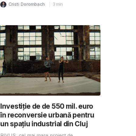
Cristi Dorombach
3
min
Investiție de de 550 mil. euro
în reconversie urbană pentru
un spațiu industrial din Cluj
RIVUS, cel mai mare proiect de