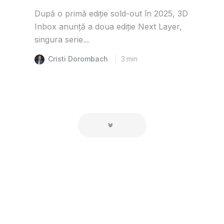
După o primă ediție sold-out în 2025, 3D
Inbox anunță a doua ediție Next Layer,
singura serie...
Cristi Dorombach
3
min