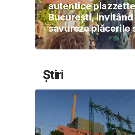
International Schoo
permite AI-ului să 
gândirea elevilor
Știri