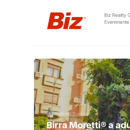
Biz Reality
Evenimente
Cristi Dorombach
Richard Joannides,