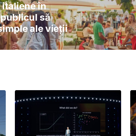
l: Școlile nu pot
înlocuiască