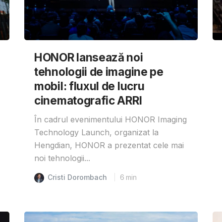
HONOR lansează noi
tehnologii de imagine pe
mobil: fluxul de lucru
cinematografic ARRI
În cadrul evenimentului HONOR Imaging
Technology Launch, organizat la
Hengdian, HONOR a prezentat cele mai
noi tehnologii...
Cristi Dorombach
6
min