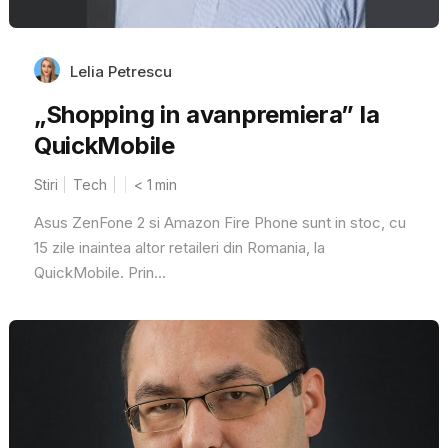
Lelia Petrescu
„Shopping in avanpremiera” la
QuickMobile
Stiri
Tech
< 1
min
Asus ZenFone 2 si Amazon Fire Phone sunt in stoc, cu
15 zile inaintea altor retaileri din Romania, la
QuickMobile. Prin...