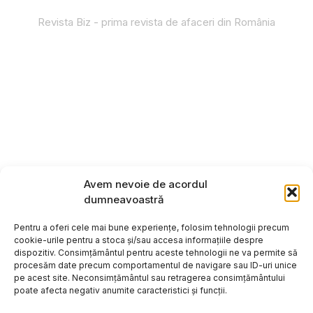
Revista Biz - prima revista de afaceri din România
Avem nevoie de acordul
dumneavoastră
Pentru a oferi cele mai bune experiențe, folosim tehnologii precum
cookie-urile pentru a stoca și/sau accesa informațiile despre
dispozitiv. Consimțământul pentru aceste tehnologii ne va permite să
procesăm date precum comportamentul de navigare sau ID-uri unice
pe acest site. Neconsimțământul sau retragerea consimțământului
poate afecta negativ anumite caracteristici și funcții.