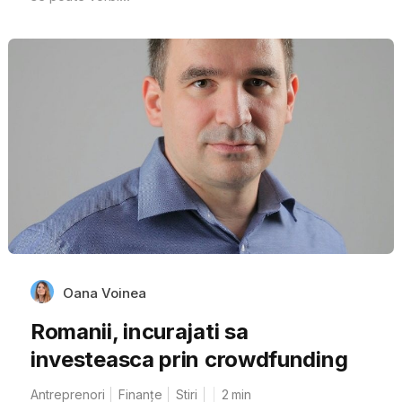
Oana Voinea
Romanii, incurajati sa
investeasca prin crowdfunding
Antreprenori
Finanțe
Stiri
2
min