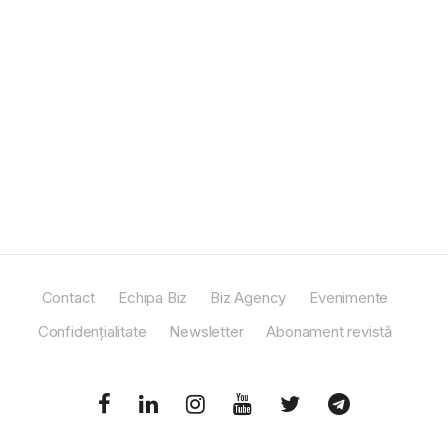
Contact
Echipa Biz
Biz Agency
Evenimente
Confidențialitate
Newsletter
Abonament revistă