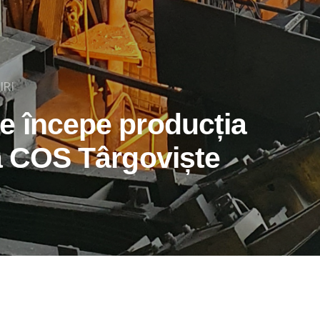
IRI
e începe producția
la COS Târgoviște