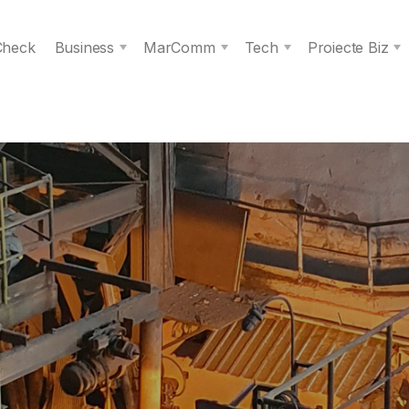
 Check
Business
MarComm
Tech
Proiecte Biz