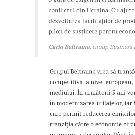
conflictul din Ucraina. Cu ajut
dezvoltarea facilităților de pr
pilon de susținere pentru eco
Carlo Beltrame
, Group Business
Grupul Beltrame vrea să transf
competitivă la nivel european, a
mediului. În următorii 5 ani vo
în modernizarea utilajelor, iar 
care permit reducerea emisiilor
tranziția către o economie circu
minimum a deșeurilor. Până în al