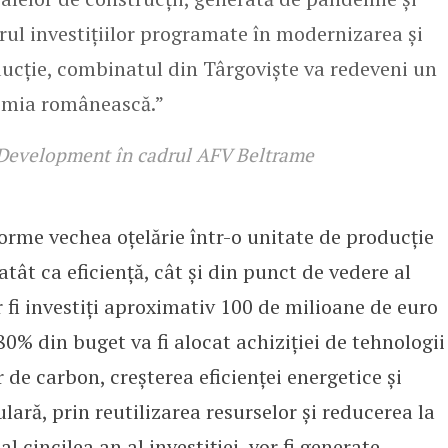
orul investițiilor programate în modernizarea și
oducție, combinatul din Târgoviște va redeveni un
nomia românească.”
 Development în cadrul AFV Beltrame
orme vechea oțelărie într-o unitate de producție
tât ca eficiență, cât și din punct de vedere al
r fi investiți aproximativ 100 de milioane de euro
80% din buget va fi alocat achiziției de tehnologii
 de carbon, creșterea eficienței energetice și
lară, prin reutilizarea resurselor și reducerea la
 cincilea an al investiției, vor fi generate