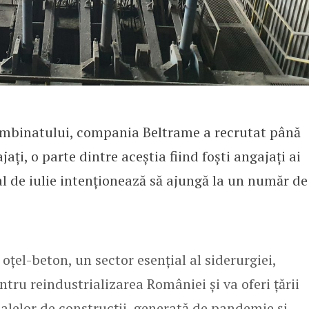
combinatului, compania Beltrame a recrutat până
ți, o parte dintre aceștia fiind foști angajați ai
al de iulie intenționează să ajungă la un număr de
oțel-beton, un sector esențial al siderurgiei,
tru reindustrializarea României și va oferi țării
ialelor de construcții, generată de pandemie și