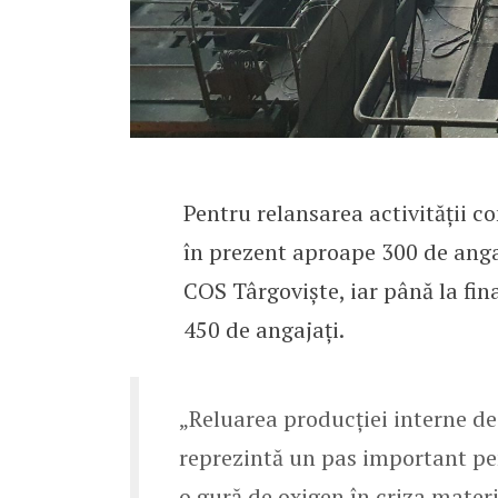
Pentru relansarea activității 
în prezent aproape 300 de angaja
COS Târgoviște, iar până la fin
450 de angajați.
„Reluarea producției interne de 
reprezintă un pas important pen
o gură de oxigen în criza mater