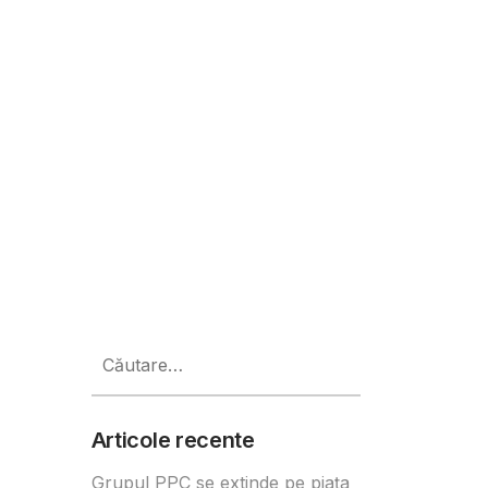
Târgoviște
Caută
după:
Articole recente
Grupul PPC se extinde pe piața