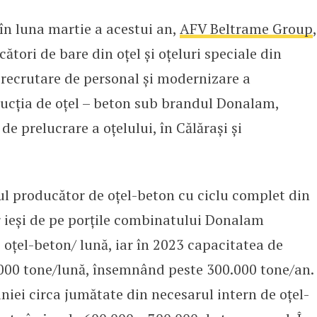
în luna martie a acestui an,
AFV Beltrame Group
,
producția de oțel-beton la COS 
tori de bare din oțel şi oţeluri speciale din
recrutare de personal și modernizare a
ucția de oțel – beton sub brandul Donalam,
de prelucrare a oțelului, în Călărași și
l producător de oţel-beton cu ciclu complet din
r ieși de pe porțile combinatului Donalam
 oțel-beton/ lună, iar în 2023 capacitatea de
0.000 tone/lună, însemnând peste 300.000 tone/an.
niei circa jumătate din necesarul intern de oțel-