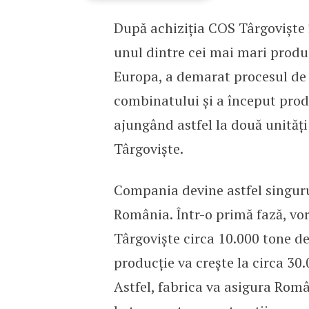
După achiziția COS Târgoviște 
Grupul Beltrame începe 
unul dintre cei mai mari producă
Europa, a demarat procesul de 
combinatului și a început prod
ajungând astfel la două unități 
Târgoviște.
Compania devine astfel singuru
România. Într-o primă fază, vo
Târgoviște circa 10.000 tone de
producție va crește la circa 3
Astfel, fabrica va asigura Româ