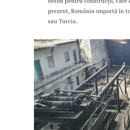
beton pentru construcții, care 
prezent, România importă în to
sau Turcia.