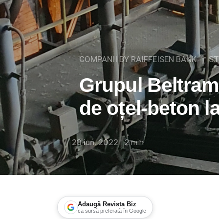
COMPANII BY RAIFFEISEN BANK
ST
Grupul Beltram
de oțel-beton 
23 iun. 2022
2
min
Adaugă Revista Biz
ca sursă preferată în Google