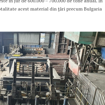
este în jur de 600.000 – 700.000 de tone anual. În
talitate acest material din țări precum Bulgaria