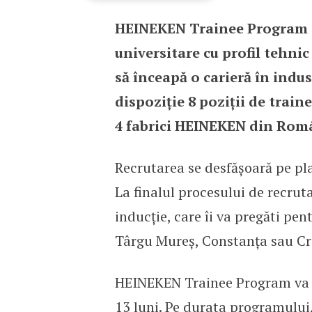
HEINEKEN Trainee Program se
HEINEKEN România lanse
universitare cu profil tehni
să înceapă o carieră în indus
dispoziție 8 poziții de trai
4 fabrici HEINEKEN din Rom
Recrutarea se desfășoară pe p
La finalul procesului de recrut
inducție, care îi va pregăti pen
Târgu Mureș, Constanța sau Cr
HEINEKEN Trainee Program va d
13 luni. Pe durata programului,