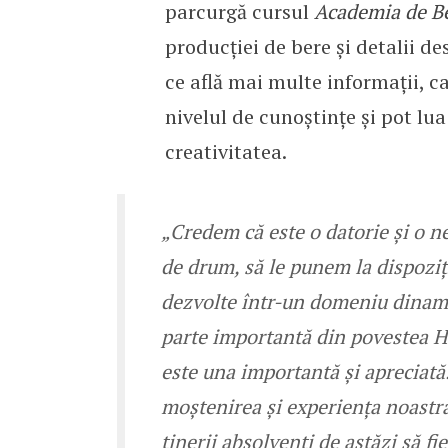
parcurgă cursul
Academia de B
producției de bere și detalii 
ce află mai multe informații, c
nivelul de cunoștințe și pot lu
creativitatea.
„Credem că este o datorie și o ne
de drum, să le punem la dispoziție
dezvolte într-un domeniu dinamic
parte importantă din povestea H
este una importantă și apreciat
moștenirea și experiența noastr
tinerii absolvenți de astăzi să f