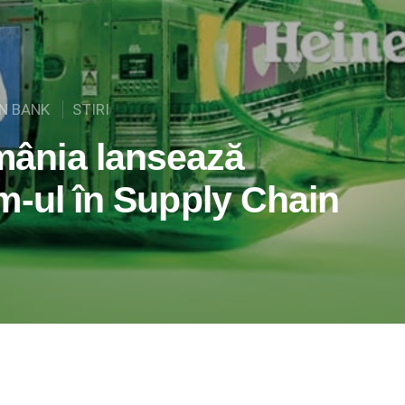
EN BANK
STIRI
ânia lansează
m-ul în Supply Chain