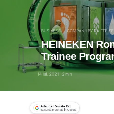
BUSINESS
COMPANII BY RAIFFEIS
HEINEKEN Rom
Trainee Progra
14 iul. 2021
2
min
Adaugă Revista Biz
ca sursă preferată în Google