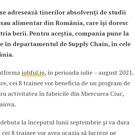
 adresează tinerilor absolvenți de studii
ază Trainee Program-ul în Sup
c sau alimentar din România, care își doresc
tria berii. Pentru aceștia, compania pune la
nee în departamentul de Supply Chain, în cele
ânia.
latforma
jobful.io
, în perioada iulie – august 2021.
are, cei 8 trainee vor beneficia de un program de
tru activitatea în fabricile din Miercurea Ciuc,
aiova.
ebuta la începutul lunii septembrie și va dura
 cei 8 trainee vor avea ocazia să lucreze pe