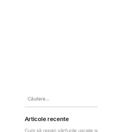
ply Chain
Caută
după:
Articole recente
Cum să repari vârfurile uscate și