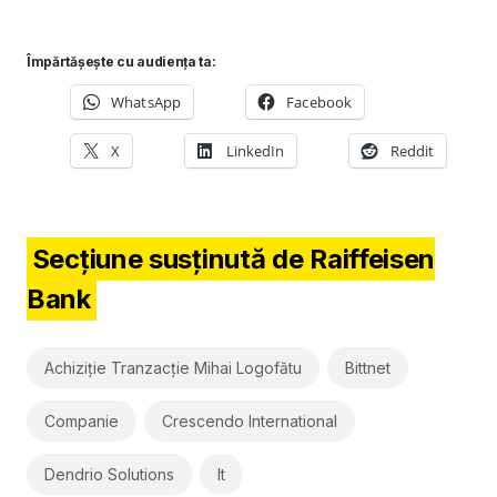
Împărtășește cu audiența ta:
WhatsApp
Facebook
X
LinkedIn
Reddit
Secțiune susținută de Raiffeisen
Bank
Achiziție Tranzacție Mihai Logofătu
Bittnet
Companie
Crescendo International
Dendrio Solutions
It