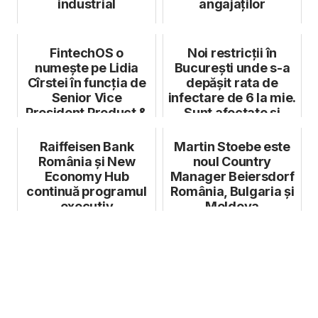
industrial
angajaților
FintechOS o
Noi restricții în
numește pe Lidia
București unde s-a
Cîrstei în funcția de
depășit rata de
Senior Vice
infectare de 6 la mie.
President Product &
Sunt afectate și
Operations
persoan...
Raiffeisen Bank
Martin Stoebe este
România și New
noul Country
Economy Hub
Manager Beiersdorf
continuă programul
România, Bulgaria și
executiv
Moldova
COMPETITIV