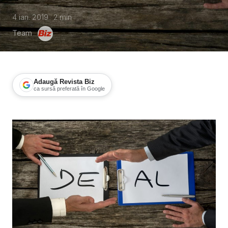
4 ian. 2019
2
min
Team
Adaugă Revista Biz
ca sursă preferată în Google
Început de an cu tranzacții noi