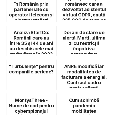
în România prin
românesc care a
parteneriate cu
dezvoltat asistentul
operatori telecom și
virtual GDPR, caută
electroretaileri
325.000 de euro pe
SeedB...
Analiză StartCo:
Doi ani de stare de
Românii care au
alertă. Marți, ultima
între 35 și 44 de ani
zi cu restricții
au deschis cele mai
împotriva
multe firme în 2023
coronavirus
"Turbulențe" pentru
ANRE modifică iar
companiile aeriene?
modalitatea de
facturare a energiei.
Contract cadru
pentru clienți
MontysThree -
Cum schimbă
Nume de cod pentru
pandemia
cyberspionajul
mobilitatea