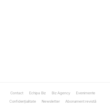
Contact
Echipa Biz
Biz Agency
Evenimente
Confidențialitate
Newsletter
Abonament revistă