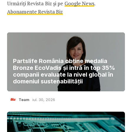
Urmăriți Revista Biz și pe
Google News
.
Abonamente Revista Biz
Partslife România obține medalia
Bronze EcoVadis și intră în top 35%
companii evaluate la nivel global în
domeniul sustenabilității
Team
iul. 30, 2026