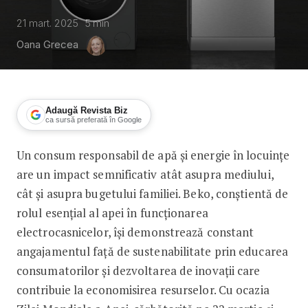
21 mart. 2025
5
min
Oana Grecea
Adaugă Revista Biz
ca sursă preferată în Google
Un consum responsabil de apă și energie în locuințe
Beko România: Un consum responsabil
are un impact semnificativ atât asupra mediului,
cât și asupra bugetului familiei. Beko, conștientă de
rolul esențial al apei în funcționarea
electrocasnicelor, își demonstrează constant
angajamentul față de sustenabilitate prin educarea
consumatorilor și dezvoltarea de inovații care
contribuie la economisirea resurselor. Cu ocazia