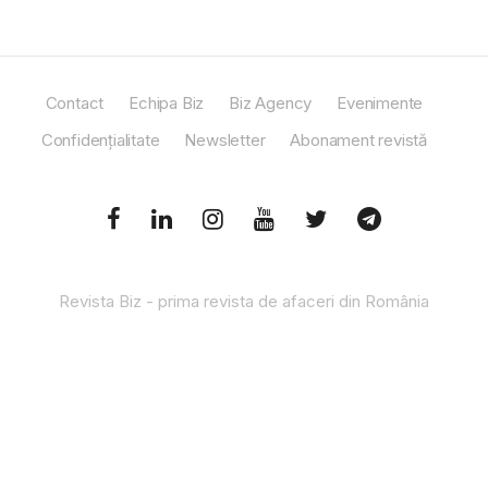
Contact
Echipa Biz
Biz Agency
Evenimente
Confidențialitate
Newsletter
Abonament revistă
Revista Biz - prima revista de afaceri din România