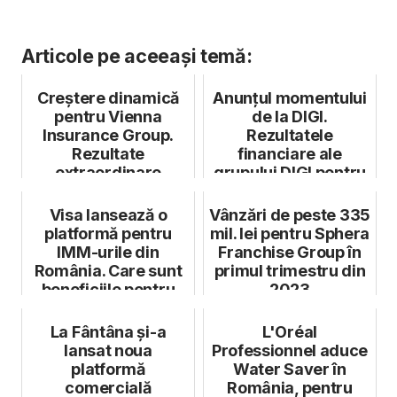
Articole pe aceeași temă:
Creștere dinamică
Anunțul momentului
pentru Vienna
de la DIGI.
Insurance Group.
Rezultatele
Rezultate
financiare ale
extraordinare
grupului DIGI pentru
înregistrate în 2025
2021 sunt în
creștere...
Visa lansează o
Vânzări de peste 335
platformă pentru
mil. lei pentru Sphera
IMM-urile din
Franchise Group în
România. Care sunt
primul trimestru din
beneficiile pentru
2023
antreprenori
La Fântâna și-a
L'Oréal
lansat noua
Professionnel aduce
platformă
Water Saver în
comercială
România, pentru