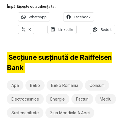
Împărtășește cu audiența ta:
WhatsApp
Facebook
X
LinkedIn
Reddit
Secțiune susținută de Raiffeisen
Bank
Apa
Beko
Beko Romania
Consum
Electrocasnice
Energie
Facturi
Mediu
Sustenabilitate
Ziua Mondiala A Apei