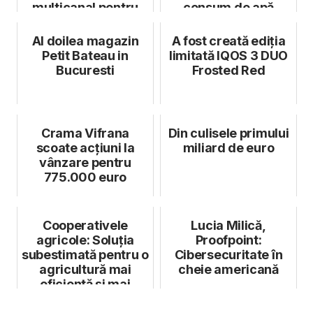
multicanal pentru
consum de apă
persoane fizice și
redus în saloanele
juridice
de coafu...
Al doilea magazin
A fost creată ediția
Petit Bateau in
limitată IQOS 3 DUO
Bucuresti
Frosted Red
Crama Vifrana
Din culisele primului
scoate acțiuni la
miliard de euro
vânzare pentru
775.000 euro
Cooperativele
Lucia Milică,
agricole: Soluția
Proofpoint:
subestimată pentru o
Cibersecuritate în
agricultură mai
cheie americană
eficientă și mai
profitabilă în...