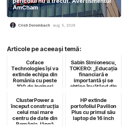
pericolul nu a trecut. Avertismentul
AmCham
Cristi Dorombach
aug. 5, 2026
Articole pe aceeași temă:
Coface
Sabin Simionescu,
Technologies își va
TOKERO: „Educația
extinde echipa din
financiară e
România cu peste
importantă și se
100 de ingineri
obține învățând din
software în
greșeli”
următorii...
ClusterPower a
HP extinde
început construcția
portofoliul Pavilion
celui mai mare
Plus cu primul său
centru de date din
laptop de 16 inch
România, lângă