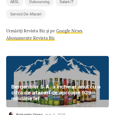
ABSL
Outsourcing
Salarii IT
Servicii De Afaceri
Urmăriți Revista Biz și pe
Google News
.
Abonamente Revista Biz
Bergenbier S.A. a încheiat anul cu o
cifră de afaceri de aproape 939
milioane lei
Romanita Oprea
aug. 5, 2026