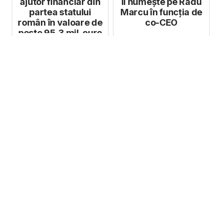
ajutor financiar din
îl numește pe Radu
partea statului
Marcu în funcția de
român în valoare de
co-CEO
peste 95,3 mil. euro