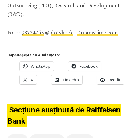
Outsourcing (ITO), Research and Development
(R&D).
Foto:
98724763
©
dotshock
|
Dreamstime.com
Împărtășește cu audiența ta:
WhatsApp
Facebook
X
LinkedIn
Reddit
Secțiune susținută de Raiffeisen
Bank