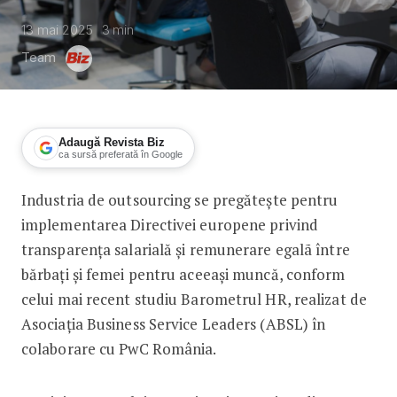
13 mai 2025
3
min
Team
Adaugă Revista Biz
ca sursă preferată în Google
Industria de outsourcing se pregătește pentru
Industria de outsourcing se pregăteșt
implementarea Directivei europene privind
transparența salarială și remunerare egalã între
bărbați și femei pentru aceeași muncă, conform
celui mai recent studiu Barometrul HR, realizat de
Asociația Business Service Leaders (ABSL) în
colaborare cu PwC România.