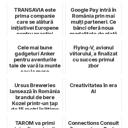
Craiova, investi...
TRANSAVIA este
Google Pay intră în
prima companie
România prin mai
care se alătură
mulți parteneri. Ce
inițiativei Europene
bănci oferă noua
pentru practici
modalitate de plată
responsabile în s...
cu mob...
Cele mai bune
Flying-V, avionul
gadgeturi Anker
viitorului, a finalizat
pentru aventurile
cu succes primul
tale de vară la munte
zbor
sau la mare
Ursus Breweries
Creativitatea în era
lansează în România
AI
brandul de bere
Kozel printr-un țap
de 15 metri înălțime
TAROM va primi
Connections Consult