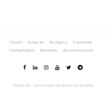
Contact
Echipa Biz
Biz Agency
Evenimente
Confidențialitate
Newsletter
Abonament revistă
Revista Biz - prima revista de afaceri din România