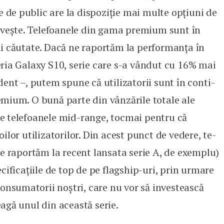
ie de public are la dispoziție mai multe opțiuni de
rivește. Telefoanele din gama premium sunt în
i căutate. Dacă ne raportăm la performanța în
ria Galaxy S10, serie care s-a vândut cu 16% mai
ent –, putem spune că utilizatorii sunt în conti­
mium. O bună parte din vânzările totale ale
 te­lefoanele mid-range, tocmai pentru că
ilor utilizatorilor. Din acest punct de vedere, te­
ne raportăm la recent lansata serie A, de exemplu)
cificațiile de top de pe flagship-uri, prin urmare
consumatorii noștri, care nu vor să investească
agă unul din această serie.