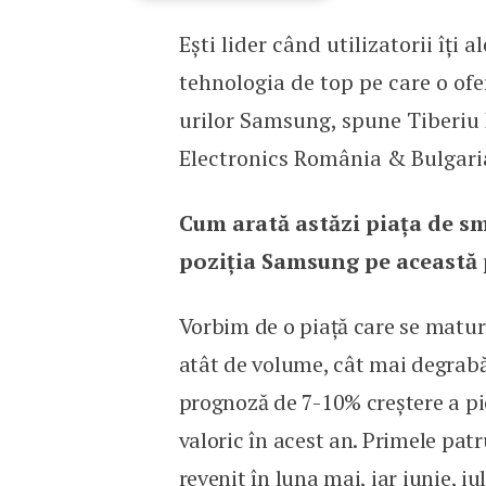
Ești lider când utilizatorii îți 
Inovația care ți se potri
tehnologia de top pe care o ofe
urilor Samsung, spune Tiberiu
Electronics România & Bulgari
Cum arată astăzi piața de s
poziția Samsung pe această 
Vorbim de o piață care se maturi
atât de volume, cât mai degrab
prognoză de 7-10% creștere a pi
valoric în acest an. Primele pa­tr
revenit în luna mai, iar iunie, i