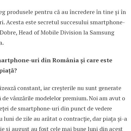
aleg produsele pentru că au încredere în tine și în
vește
ri. Acesta este secretul succesului smartphone-
 Dobre, Head of Mobile Division la Samsung
a.
martphone-uri din România și care este
piață?
zează constant, iar creșterile nu sunt gene­rate
ă de vânzările modelelor premium. Noi am avut o
eței de smartphone-uri din punct de vedere
u luni de zile au arătat o contracție, dar piața și-a
ulie și august au fost cele mai bune luni din acest