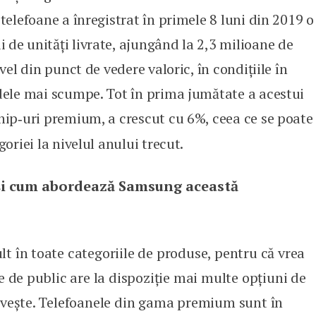
telefoane a înregistrat în primele 8 luni din 2019 o
de unități livrate, ajungând la 2,3 mi­lioane de
vel din punct de vedere valoric, în condițiile în
odele mai scumpe. Tot în prima jumătate a acestui
hip
uri premium, a crescut cu 6%, ceea ce se poate
‑
goriei la nivelul anului trecut.
și cum abordează Samsung această
t în toate categoriile de produse, pentru că vrea
ie de public are la dispoziție mai multe opțiuni de
rivește. Telefoanele din gama premium sunt în