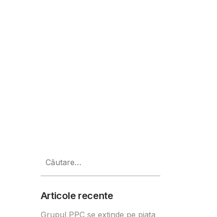
Caută
după:
Articole recente
Grupul PPC se extinde pe piața