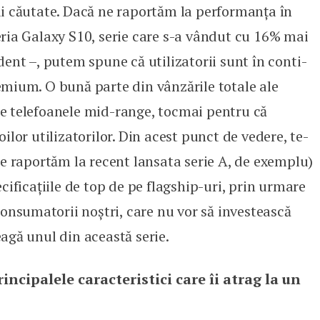
i căutate. Dacă ne raportăm la performanța în
ria Galaxy S10, serie care s-a vândut cu 16% mai
ent –, putem spune că utilizatorii sunt în conti­
mium. O bună parte din vânzările totale ale
 te­lefoanele mid-range, tocmai pentru că
ilor utilizatorilor. Din acest punct de vedere, te­
ne raportăm la recent lansata serie A, de exemplu)
cificațiile de top de pe flagship-uri, prin urmare
consumatorii noștri, care nu vor să investească
agă unul din această serie.
rincipalele caracteristici care îi atrag la un