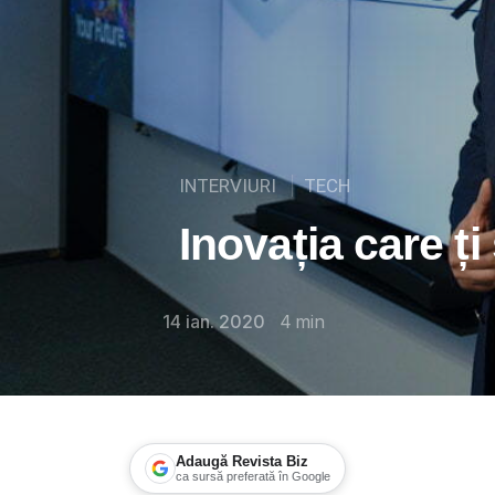
INTERVIURI
TECH
Inovația care ți
14 ian. 2020
4
min
Adaugă Revista Biz
ca sursă preferată în Google