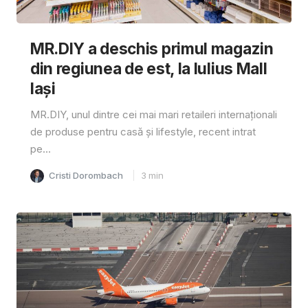
MR.DIY a deschis primul magazin
din regiunea de est, la Iulius Mall
Iași
MR.DIY, unul dintre cei mai mari retaileri internaționali
de produse pentru casă și lifestyle, recent intrat
pe...
Cristi Dorombach
3
min