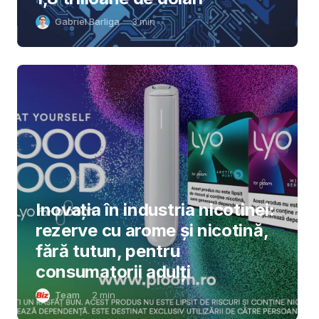
Gabriel Barliga
3
min
Inovația în industria nicotinei:
rezerve cu arome și nicotină,
fără tutun, pentru
consumatorii adulți
Team
2
min