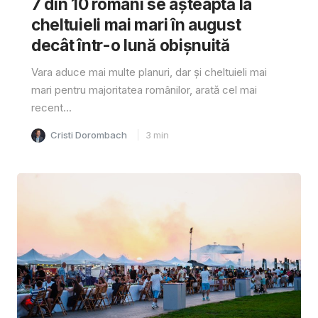
7 din 10 români se așteaptă la
cheltuieli mai mari în august
decât într-o lună obișnuită
Vara aduce mai multe planuri, dar și cheltuieli mai
mari pentru majoritatea românilor, arată cel mai
recent...
Cristi Dorombach
3
min