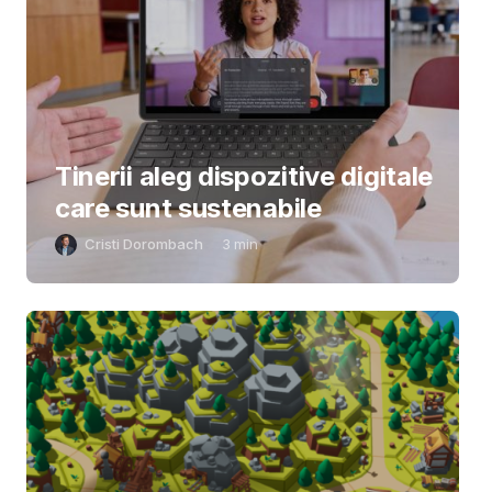
Tinerii aleg dispozitive digitale
care sunt sustenabile
Cristi Dorombach
3
min