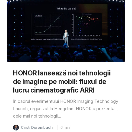
HONOR lansează noi tehnologii
de imagine pe mobil: fluxul de
lucru cinematografic ARRI
În cadrul evenimentului HONOR Imaging Technology
Launch, organizat la Hengdian, HONOR a prezentat
cele mai noi tehnologii...
Cristi Dorombach
6
min