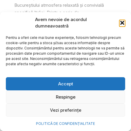
Bucureștiului atmosfera relaxată și convivială
specifică Italiei. Printr-o serie de...
Avem nevoie de acordul
Gabriel Barliga
dumneavoastră
Pentru a oferi cele mai bune experiențe, folosim tehnologii precum
cookie-urile pentru a stoca și/sau accesa informațiile despre
dispozitiv. Consimțământul pentru aceste tehnologii ne va permite să
procesăm date precum comportamentul de navigare sau ID-uri unice
pe acest site. Neconsimțământul sau retragerea consimțământului
poate afecta negativ anumite caracteristici și funcții.
Accept
Respinge
Vezi preferințe
Cum transformi cele mai
POLITICĂ DE CONFIDENȚIALITATE
frumoase amintiri ale verii într-