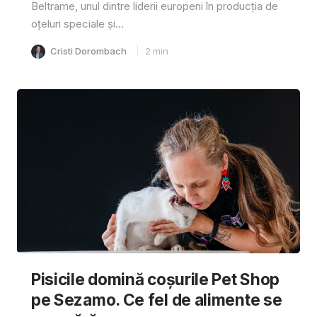
Beltrame, unul dintre liderii europeni în producția de
oțeluri speciale și...
Cristi Dorombach
2
min
Pisicile domină coșurile Pet Shop
pe Sezamo. Ce fel de alimente se