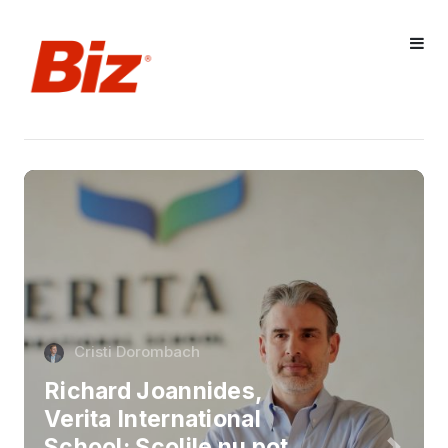
Cristi Dorombach
Richard Joannides,
Verita International
School: Școlile nu pot