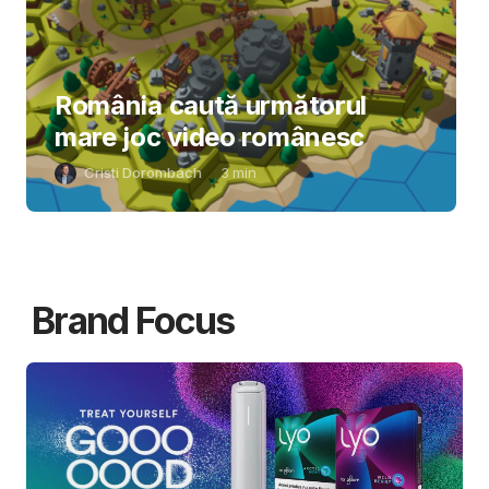
România caută următorul
mare joc video românesc
Cristi Dorombach
3
min
Brand Focus