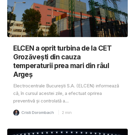
ELCEN a oprit turbina de la CET
Grozăvești din cauza
temperaturii prea mari din râul
Argeș
Electrocentrale București S.A. (ELCEN) informează
că, în cursul acestei zile, a efectuat oprirea
preventivă și controlată a...
Cristi Dorombach
2
min