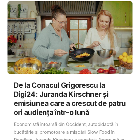
De la Conacul Grigorescu la
Digi24: Juranda Kirschner și
emisiunea care a crescut de patru
ori audiența într-o lună
Economistă întoarsă din Occident, autodidactă în
bucătărie și promotoare a mișcării Slow Food în
România, Juranda Kirschner a construit, împreună cu