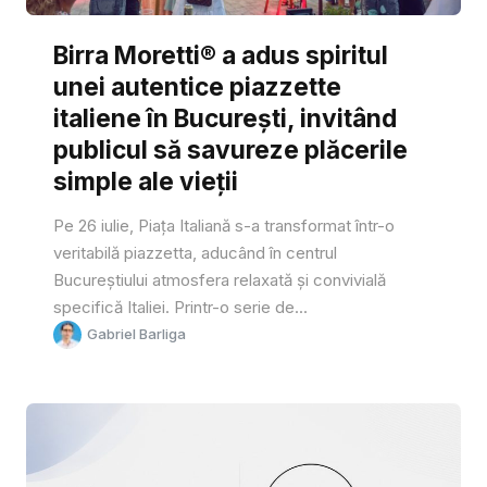
Birra Moretti® a adus spiritul
unei autentice piazzette
italiene în București, invitând
publicul să savureze plăcerile
simple ale vieții
Pe 26 iulie, Piața Italiană s-a transformat într-o
veritabilă piazzetta, aducând în centrul
Bucureștiului atmosfera relaxată și convivială
specifică Italiei. Printr-o serie de...
Gabriel Barliga