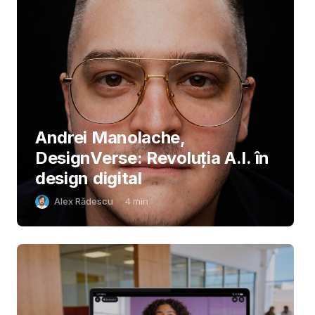
Andrei Manolache,
DesignVerse: Revoluția A.I. în
design digital
Alex Rădescu
4
min