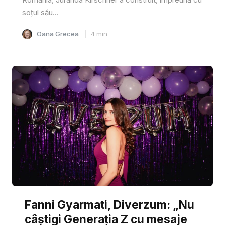
soțul său...
Oana Grecea
4
min
Fanni Gyarmati, Diverzum: „Nu
câștigi Generația Z cu mesaje