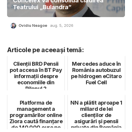
Concelex va consolida clădirea
Teatrului „Bulandra”
Ovidiu Neagoe
aug. 5, 2026
Articole pe aceeași temă:
Clienții BRD Pensii
Mercedes aduce în
pot accesa în BT Pay
România autobuzul
informații despre
pe hidrogen eCitaro
economiile din
Fuel Cell
Pilonul 2
Platforma de
NN a plătit aproape 1
management a
miliard de lei
programărilor online
clienților de
Ziora caută finanțare
asigurări și pensii
de 140.000 euro pe
private din România