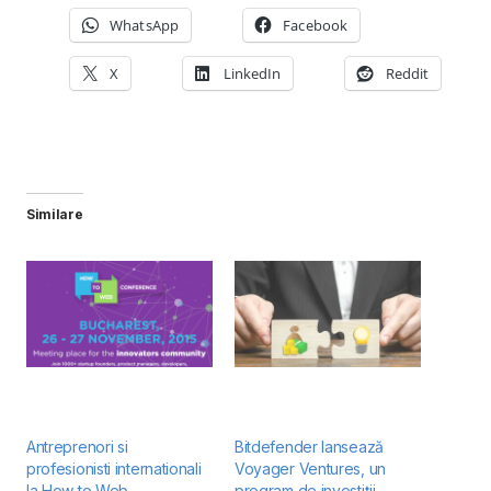
WhatsApp
Facebook
X
LinkedIn
Reddit
Similare
Antreprenori si
Bitdefender lansează
profesionisti internationali
Voyager Ventures, un
la How to Web
program de investiții