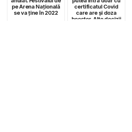
anulat. Festivalul de
putea intra doar cu
pe Arena Națională
certificatul Covid
se va ține în 2022
care are și doza
booster. Alte decizii
aprob...