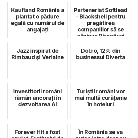
SeedBlink
în 2023
Kaufland România a
Parteneriat Softlead
plantat o pădure
- Blackshell pentru
egală cu numărul de
pregătirea
angajați
companiilor să se
alinieze Directivei
NIS 2
Jazz inspirat de
Dol.ro, 12% din
Rimbaud și Verlaine
businessul Diverta
Investitorii români
Turiștii români vor
rămân ancorați în
mai multă curățenie
dezvoltarea AI
în hoteluri
Forever Hit a fost
În România se va