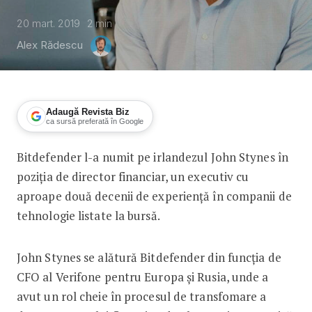
20 mart. 2019
2
min
Alex Rădescu
Adaugă Revista Biz
ca sursă preferată în Google
Bitdefender l-a numit pe irlandezul John Stynes în
John Stynes, noul director financiar 
poziția de director financiar, un executiv cu
aproape două decenii de experiență în companii de
tehnologie listate la bursă.
John Stynes se alătură Bitdefender din funcția de
CFO al Verifone pentru Europa și Rusia, unde a
avut un rol cheie în procesul de transfomare a