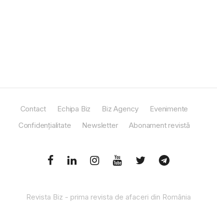
Contact
Echipa Biz
Biz Agency
Evenimente
Confidențialitate
Newsletter
Abonament revistă
Revista Biz - prima revista de afaceri din România