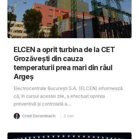
ELCEN a oprit turbina de la CET
Grozăvești din cauza
temperaturii prea mari din râul
Argeș
Electrocentrale București S.A. (ELCEN) informează
că, în cursul acestei zile, a efectuat oprirea
preventivă și controlată a...
Cristi Dorombach
2
min