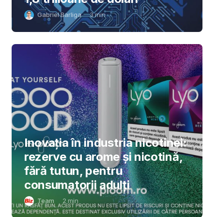
Gabriel Barliga
3
min
Inovația în industria nicotinei:
rezerve cu arome și nicotină,
fără tutun, pentru
consumatorii adulți
Team
2
min