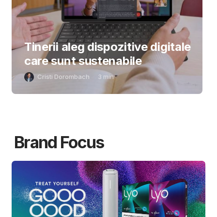
Tinerii aleg dispozitive digitale
care sunt sustenabile
Cristi Dorombach
3
min
Brand Focus