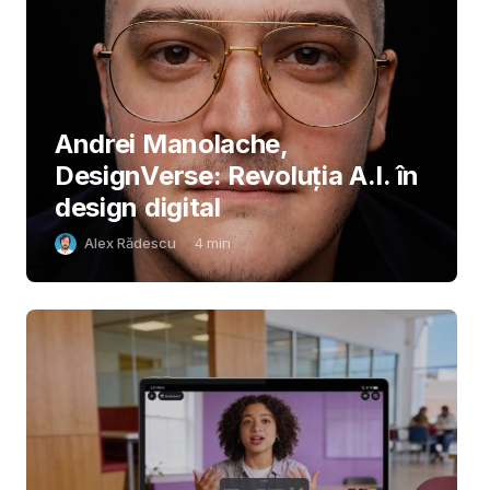
Andrei Manolache,
DesignVerse: Revoluția A.I. în
design digital
Alex Rădescu
4
min