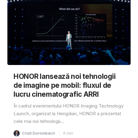
HONOR lansează noi tehnologii
de imagine pe mobil: fluxul de
lucru cinematografic ARRI
În cadrul evenimentului HONOR Imaging Technology
Launch, organizat la Hengdian, HONOR a prezentat
cele mai noi tehnologii...
Cristi Dorombach
6
min