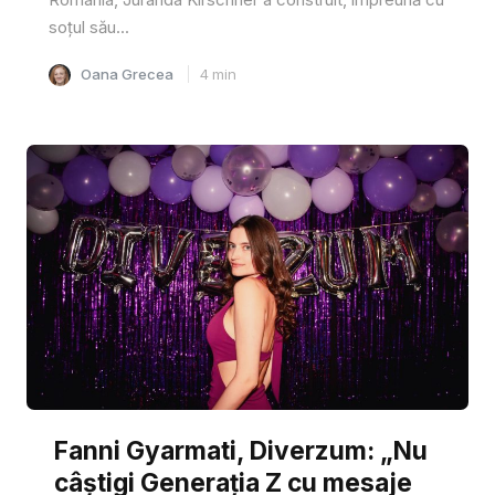
soțul său...
Oana Grecea
4
min
Fanni Gyarmati, Diverzum: „Nu
câștigi Generația Z cu mesaje