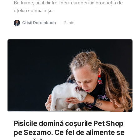
Beltrame, unul dintre liderii europeni în producția de
oțeluri speciale și...
Cristi Dorombach
2
min
Pisicile domină coșurile Pet Shop
pe Sezamo. Ce fel de alimente se