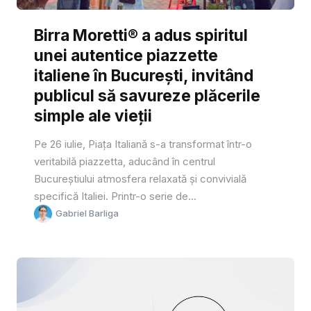
Birra Moretti® a adus spiritul
unei autentice piazzette
italiene în București, invitând
publicul să savureze plăcerile
simple ale vieții
Pe 26 iulie, Piața Italiană s-a transformat într-o
veritabilă piazzetta, aducând în centrul
Bucureștiului atmosfera relaxată și convivială
specifică Italiei. Printr-o serie de...
Gabriel Barliga