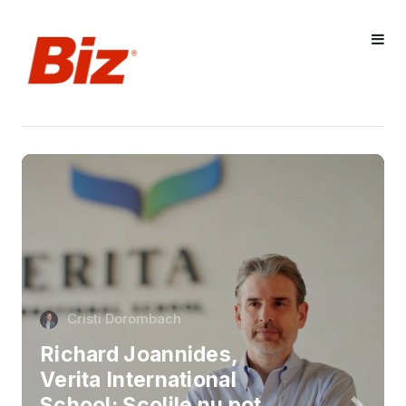
Cristi Dorombach
Richard Joannides,
Verita International
School: Școlile nu pot