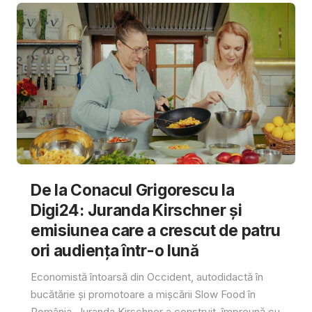
De la Conacul Grigorescu la
Digi24: Juranda Kirschner și
emisiunea care a crescut de patru
ori audiența într-o lună
Economistă întoarsă din Occident, autodidactă în
bucătărie și promotoare a mișcării Slow Food în
România, Juranda Kirschner a construit, împreună cu