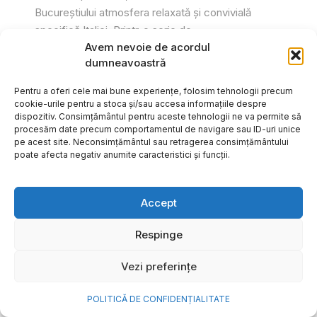
Bucureștiului atmosfera relaxată și convivială
specifică Italiei. Printr-o serie de...
Avem nevoie de acordul
Gabriel Barliga
dumneavoastră
Pentru a oferi cele mai bune experiențe, folosim tehnologii precum
cookie-urile pentru a stoca și/sau accesa informațiile despre
dispozitiv. Consimțământul pentru aceste tehnologii ne va permite să
procesăm date precum comportamentul de navigare sau ID-uri unice
pe acest site. Neconsimțământul sau retragerea consimțământului
poate afecta negativ anumite caracteristici și funcții.
Accept
Respinge
Vezi preferințe
Cum transformi cele mai
POLITICĂ DE CONFIDENȚIALITATE
frumoase amintiri ale verii într-