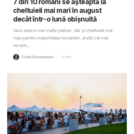
7 din 10 români se așteaptă la
cheltuieli mai mari în august
decât într-o lună obișnuită
Vara aduce mai multe planuri, dar și cheltuieli mai
mari pentru majoritatea românilor, arată cel mai
recent...
Cristi Dorombach
3
min