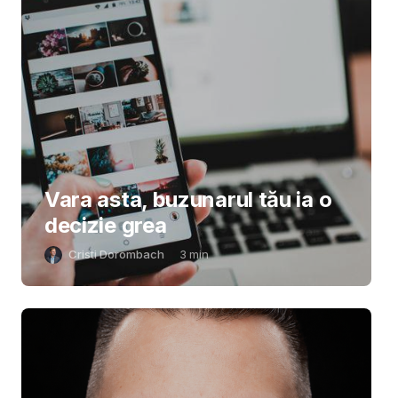
Vara asta, buzunarul tău ia o
decizie grea
Cristi Dorombach
3
min