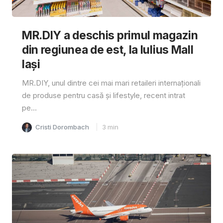
MR.DIY a deschis primul magazin
din regiunea de est, la Iulius Mall
Iași
MR.DIY, unul dintre cei mai mari retaileri internaționali
de produse pentru casă și lifestyle, recent intrat
pe...
Cristi Dorombach
3
min