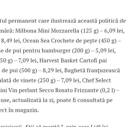
tul permanent care ilustrează această politică de
umără: Milbona Mini Mozzarella (125 g) – 6,09 lei,
 8,49 lei, Ocean Sea Crochete de pește (450 g) –
ne de pui pentru hamburger (200 g) – 5,09 lei,
50 g) – 7,09 lei, Harvest Basket Cartofi pai
at de pui (500 g) – 8,29 lei, Baghetă franțuzească
alată de vinete (250 g) – 7,09 lei, Chef Select
lini Vin perlant Secco Rosato Frizzante (0,2 l) –
use, actualizată la zi, poate fi consultată pe
ect în magazin.
isiunii „Știi că merită.”, prin care Lidl își