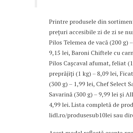
Printre produsele din sortimen
prețuri accesibile zi de zi se n
Pilos Telemea de vacă (200 g) –
9,15 lei, Baroni Chiftele cu car
Pilos Cașcaval afumat, feliat (1
preprăjiți (1 kg) – 8,09 lei, Fic
(300 g) – 1,99 lei, Chef Select S
Savarină (300 g) – 9,99 lei și Al
4,99 lei. Lista completă de prod
lidl.ro/produsesub10lei sau dir
Acest model reflectă esența prom