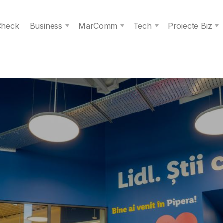
 Check
Business
MarComm
Tech
Proiecte Biz