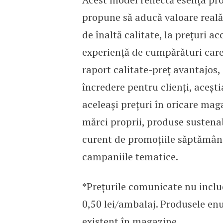
propune să aducă valoare reală
de înaltă calitate, la prețuri ac
experiență de cumpărături care
raport calitate-preț avantajos
încredere pentru clienți, aceșt
aceleași prețuri în oricare mag
mărci proprii, produse sustenab
curent de promoțiile săptămânal
campaniile tematice.
*Prețurile comunicate nu inclu
0,50 lei/ambalaj. Produsele enu
existent în magazine