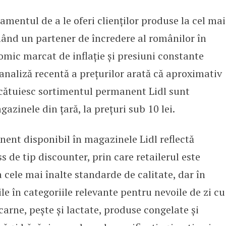
mentul de a le oferi clienților produse la cel mai
 jumătate din sortiment la prețur
nând un partener de încredere al românilor în
nomic marcat de inflație și presiuni constante
analiză recentă a prețurilor arată că aproximativ
cătuiesc sortimentul permanent Lidl sunt
gazinele din țară, la prețuri sub 10 lei.
ent disponibil în magazinele Lidl reflectă
 de tip discounter, prin care retailerul este
 cele mai înalte standarde de calitate, dar în
ile în categoriile relevante pentru nevoile de zi cu
carne, pește și lactate, produse congelate și