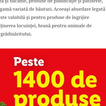
 și băcănie, produse de panificație și patiserie,
o gamă variată de băuturi. Aceeași abordare legată
este valabilă și pentru produse de îngrijire
eținerea locuinței, hrană pentru animale de
grădinăritului.