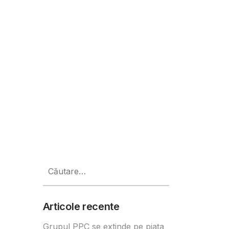
i sub 10 lei
Caută
după:
Articole recente
Grupul PPC se extinde pe piața