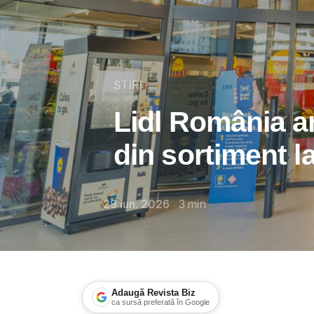
STIRI
Lidl România a
din sortiment la
29 iun. 2026
3
min
Adaugă Revista Biz
ca sursă preferată în Google