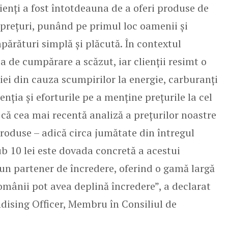
ienți a fost întotdeauna de a oferi produse de
e prețuri, punând pe primul loc oamenii și
părături simplă și plăcută. În contextul
a de cumpărare a scăzut, iar clienții resimt o
ei din cauza scumpirilor la energie, carburanți
enția și eforturile pe a menține prețurile la cel
 că cea mai recentă analiză a prețurilor noastre
roduse – adică circa jumătate din întregul
b 10 lei este dovada concretă a acestui
n partener de încredere, oferind o gamă largă
românii pot avea deplină încredere”, a declarat
ising Officer, Membru în Consiliul de