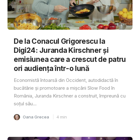
De la Conacul Grigorescu la
Digi24: Juranda Kirschner și
emisiunea care a crescut de patru
ori audiența într-o lună
Economistă întoarsă din Occident, autodidactă în
bucătărie și promotoare a mișcării Slow Food în
România, Juranda Kirschner a construit, împreună cu
soțul său...
Oana Grecea
4
min