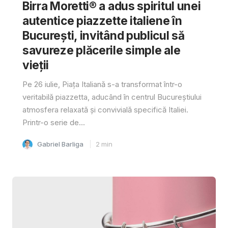
Birra Moretti® a adus spiritul unei
autentice piazzette italiene în
București, invitând publicul să
savureze plăcerile simple ale
vieții
Pe 26 iulie, Piața Italiană s-a transformat într-o
veritabilă piazzetta, aducând în centrul Bucureștiului
atmosfera relaxată și convivială specifică Italiei.
Printr-o serie de...
Gabriel Barliga
2
min