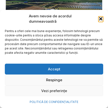
Avem nevoie de acordul
dumneavoastră
Pentru a oferi cele mai bune experiențe, folosim tehnologii precum
cookie-urile pentru a stoca și/sau accesa informațiile despre
dispozitiv. Consimțământul pentru aceste tehnologii ne va permite să
procesăm date precum comportamentul de navigare sau ID-uri unice
pe acest site. Neconsimțământul sau retragerea consimțământului
poate afecta negativ anumite caracteristici și funcții.
NOVA Power & Gas: un program
Accept
de investiții de un miliard de
euro și o nouă promisiune de
Respinge
brand: „Energie simplă. Pentru
Vezi preferințe
o viață mai bună”
POLITICĂ DE CONFIDENȚIALITATE
După aproape 20 de ani în care a investit în