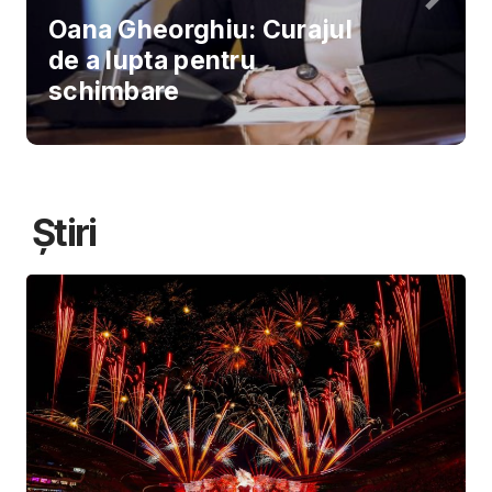
Oana Gheorghiu: Curajul
de a lupta pentru
schimbare
Știri