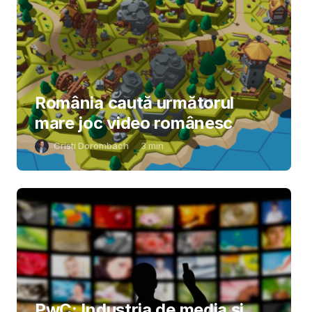
România caută următorul
mare joc video românesc
Cristi Dorombach
3
min
PwC: Industria de media și