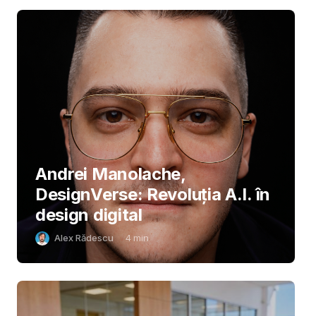
Andrei Manolache,
DesignVerse: Revoluția A.I. în
design digital
Alex Rădescu
4
min