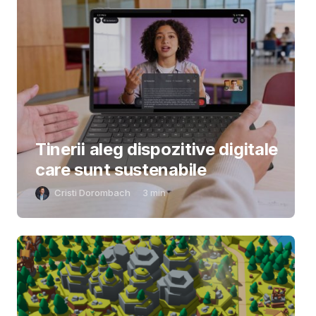
Tinerii aleg dispozitive digitale
care sunt sustenabile
Cristi Dorombach
3
min