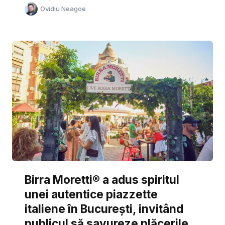
Ovidiu Neagoe
Birra Moretti® a adus spiritul
unei autentice piazzette
italiene în București, invitând
publicul să savureze plăcerile