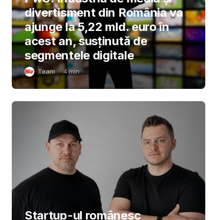
divertisment din România va
ajunge la 5,22 mld. euro în
acest an, susținută de
segmentele digitale
Team
4
min
Startup-ul românesc