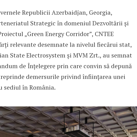
uvernele Republicii Azerbaidjan, Georgia,
u electric ce se va lega cu Aze
eneriatul Strategic în domeniul Dezvoltării și
 Proiectul „Green Energy Corridor”, CNTEE
ărți relevante desemnate la nivelul fiecărui stat,
gian State Electrosystem și MVM Zrt., au semnat
andum de Înțelegere prin care convin să depună
treprinde demersurile privind înființarea unei
cu sediul în România.