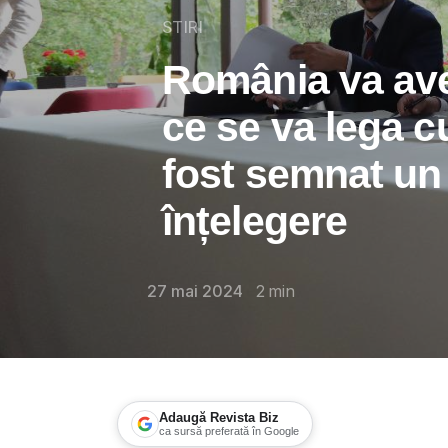
STIRI
România va ave
ce se va lega c
fost semnat u
înțelegere
27 mai 2024
2
min
Adaugă Revista Biz
ca sursă preferată în Google