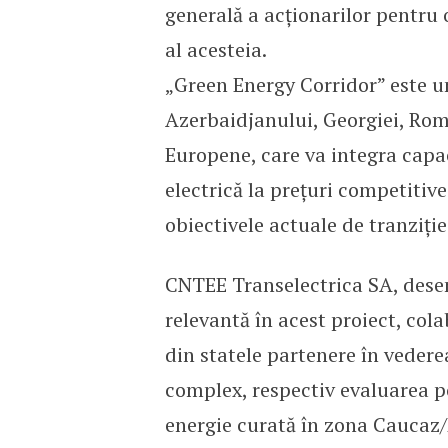
generală a acționarilor pentru o
al acesteia.
„Green Energy Corridor” este u
Azerbaidjanului, Georgiei, Româ
Europene, care va integra capac
electrică la prețuri competitiv
obiectivele actuale de tranziți
CNTEE Transelectrica SA, dese
relevantă în acest proiect, col
din statele partenere în vedere
complex, respectiv evaluarea p
energie curată în zona Caucaz/E