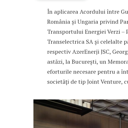
În aplicarea Acordului între G
România va avea un cabl
România și Ungaria privind Part
Transportului Energiei Verzi –
Transelectrica SA și celelalte p
respectiv AzerEnerji JSC, Geor
astăzi, la București, un Memor
eforturile necesare pentru a în
societăți de tip Joint Venture, 