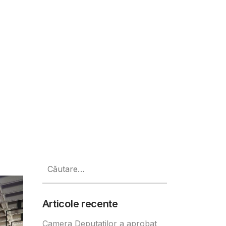
rbaidjanul. A fost semnat un me
Caută
după:
Articole recente
Camera Deputaților a aprobat