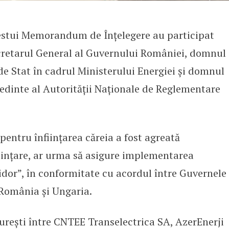
stui Memorandum de Înțelegere au participat
retarul General al Guvernului României, domnul
e Stat în cadrul Ministerului Energiei și domnul
dinte al Autorității Naționale de Reglementare
pentru înființarea căreia a fost agreată
iințare, ar urma să asigure implementarea
idor”, în conformitate cu acordul între Guvernele
 România și Ungaria.
ști între CNTEE Transelectrica SA, AzerEnerji