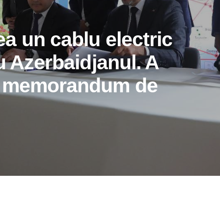
a un cablu electric
u Azerbaidjanul. A
n memorandum de