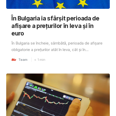
În Bulgaria ia sfârşit perioada de
afișare a prețurilor în ​​leva și în
euro
În Bulgaria se încheie, sâmbătă, perioada de afișare
obligatorie a prețurilor atât în ​​leva, cât și în...
Team
< 1
min