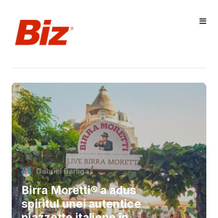
Gabriel Barliga
Birra Moretti® a adus
spiritul unei autentice
piazzette italiene în