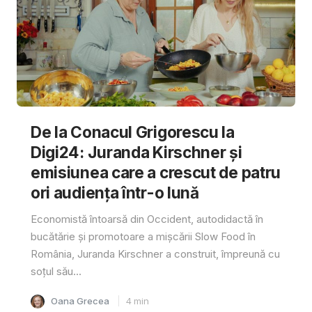
De la Conacul Grigorescu la
Digi24: Juranda Kirschner și
emisiunea care a crescut de patru
ori audiența într-o lună
Economistă întoarsă din Occident, autodidactă în
bucătărie și promotoare a mișcării Slow Food în
România, Juranda Kirschner a construit, împreună cu
soțul său...
Oana Grecea
4
min