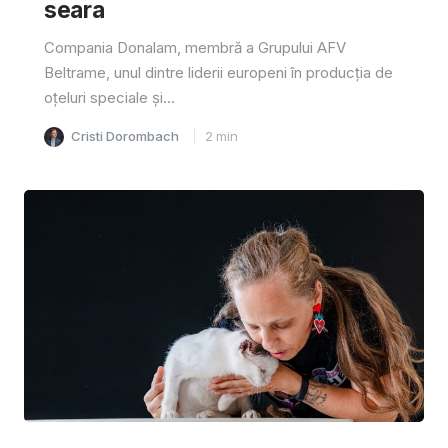
seara
Compania Donalam, membră a Grupului AFV
Beltrame, unul dintre liderii europeni în producția de
oțeluri speciale și...
Cristi Dorombach
2
min