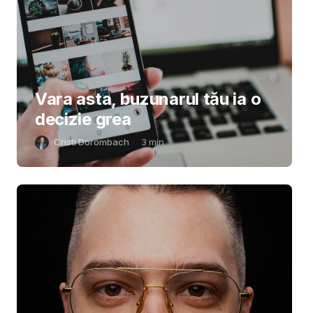
Vara asta, buzunarul tău ia o
decizie grea
Cristi Dorombach
3
min