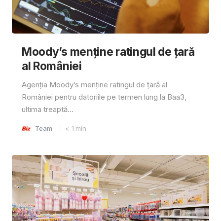
Moody’s menține ratingul de țară
al României
Agenția Moody’s menține ratingul de țară al
României pentru datoriile pe termen lung la Baa3,
ultima treaptă...
Team
< 1
min