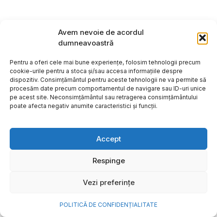
Avem nevoie de acordul
dumneavoastră
Pentru a oferi cele mai bune experiențe, folosim tehnologii precum
cookie-urile pentru a stoca și/sau accesa informațiile despre
dispozitiv. Consimțământul pentru aceste tehnologii ne va permite să
procesăm date precum comportamentul de navigare sau ID-uri unice
pe acest site. Neconsimțământul sau retragerea consimțământului
poate afecta negativ anumite caracteristici și funcții.
Accept
Cum transformi cele mai
Respinge
frumoase amintiri ale verii într-
Vezi preferințe
o bijuterie Pandora pe care o
porți zi de zi
POLITICĂ DE CONFIDENȚIALITATE