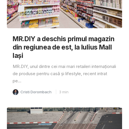
MR.DIY a deschis primul magazin
din regiunea de est, la Iulius Mall
Iași
MR.DIY, unul dintre cei mai mari retaileri internaționali
de produse pentru casă și lifestyle, recent intrat
pe...
Cristi Dorombach
3
min