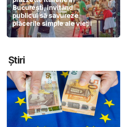
București, invitând
publicul să savureze
plăcerile simple ale vieții
Știri