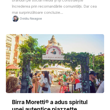
branduri pe social media și își construiește
încrederea prin recomandările comunității. Dar cea
mai surprinzătoare concluzie...
Ovidiu Neagoe
Birra Moretti® a adus spiritul
unei autentice piazzette