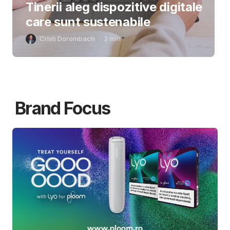
Tinerii aleg dispozitive digitale
care sunt sustenabile
Cristi Dorombach
3
min
Brand Focus