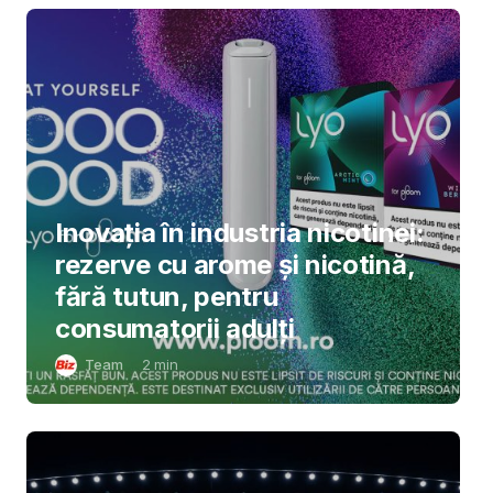
Inovația în industria nicotinei:
rezerve cu arome și nicotină,
fără tutun, pentru
consumatorii adulți
Team
2
min