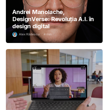
Andrei Manolache,
DesignVerse: Revoluția A.I. în
design digital
Alex Rădescu
4
min