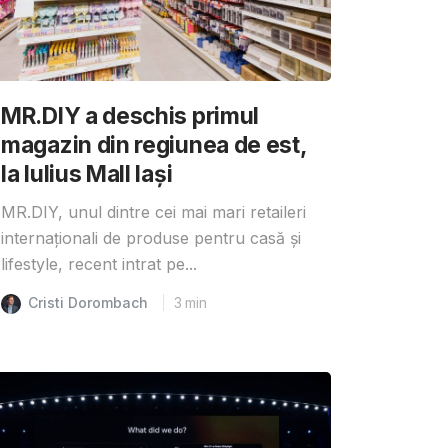
MR.DIY a deschis primul
magazin din regiunea de est,
la Iulius Mall Iași
MR.DIY, unul dintre cei mai mari retaileri
internaționali de produse pentru casă și
lifestyle, recent intrat pe...
Cristi Dorombach
3
min