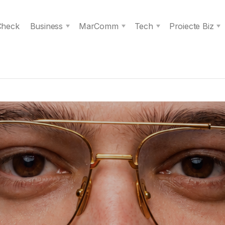
 Check
Business
MarComm
Tech
Proiecte Biz
s spiritul unei