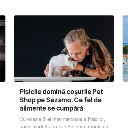
Pisicile domină coșurile Pet
Shop pe Sezamo. Ce fel de
alimente se cumpără
Cu ocazia Zilei Internaționale a Pisicilor,
supermarketul online Sezamo anunță că