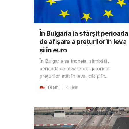
În Bulgaria ia sfârşit perioada
de afișare a prețurilor în ​​leva
și în euro
În Bulgaria se încheie, sâmbătă,
perioada de afișare obligatorie a
prețurilor atât în ​​leva, cât și în...
Team
< 1
min