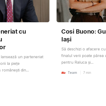
neriat cu
Cosi Buono: Gust
u
Iași
or
Să deschizi o afacere cu
finalul verii poate părea 
lansează un parteneriat
pentru Raluca și...
rii la piețe
 românești din...
Team
7
min