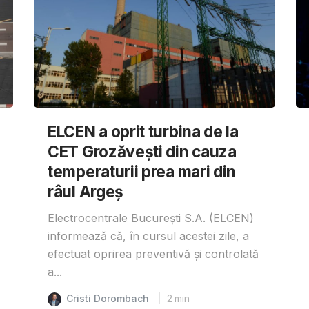
ELCEN a oprit turbina de la
CET Grozăvești din cauza
temperaturii prea mari din
râul Argeș
Electrocentrale București S.A. (ELCEN)
informează că, în cursul acestei zile, a
efectuat oprirea preventivă și controlată
a...
Cristi Dorombach
2
min