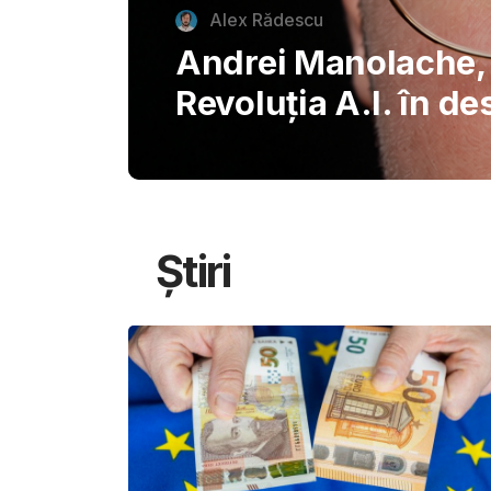
autentice piazzette 
București, invitând
savureze plăcerile s
Știri