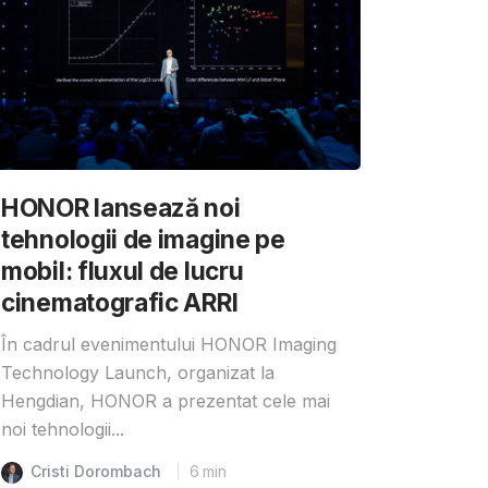
HONOR lansează noi
tehnologii de imagine pe
mobil: fluxul de lucru
cinematografic ARRI
În cadrul evenimentului HONOR Imaging
Technology Launch, organizat la
Hengdian, HONOR a prezentat cele mai
noi tehnologii...
Cristi Dorombach
6
min