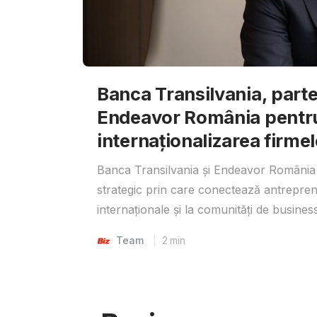
Banca Transilvania, parte
Endeavor România pentr
internaționalizarea firmel
Banca Transilvania și Endeavor România 
strategic prin care conectează antrepreno
internaționale și la comunități de business
Team
2
min