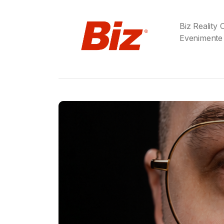
Biz Reality
Evenimente
Gabriel Barliga
Birra Moretti® a adu