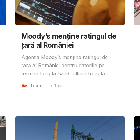
Moody’s menține ratingul de
țară al României
Agenția Moody’s menține ratingul de
țară al României pentru datoriile pe
termen lung la Baa3, ultima treaptă...
Team
< 1
min