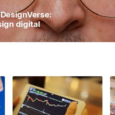
italiene în
 publicul să
imple ale vieții