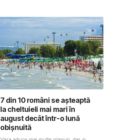
7 din 10 români se așteaptă
la cheltuieli mai mari în
august decât într-o lună
obișnuită
Vara aduce mai multe planuri, dar și