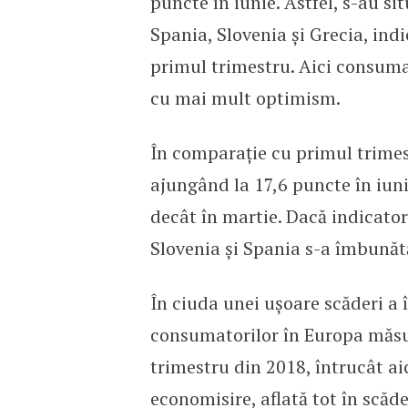
puncte în iunie. Astfel, s-au si
Spania, Slovenia și Grecia, ind
primul trimestru. Aici consumato
cu mai mult optimism.
În comparație cu primul trimest
ajungând la 17,6 puncte în iun
decât în martie. Dacă indicatoru
Slovenia și Spania s-a îmbunătă
În ciuda unei ușoare scăderi a 
consumatorilor în Europa măsur
trimestru din 2018, întrucât aici
economisire, aflată tot în scăd