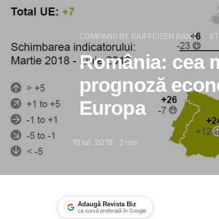
COMPANII BY RAIFFEISEN BANK
ST
România: cea m
prognoză econo
Europa
18 iul. 2018
2
min
Adaugă Revista Biz
ca sursă preferată în Google