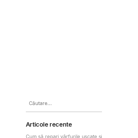
ă Europa
Caută
după:
Articole recente
Cum să repari vârfurile uscate și