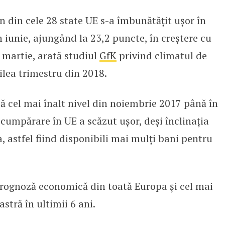
 din cele 28 state UE s-a îmbunătățit ușor în
tă prognoză economică din toat
n iunie, ajungând la 23,2 puncte, în creștere cu
 martie, arată studiul
GfK
privind climatul de
lea trimestru din 2018.
ă cel mai înalt nivel din noiembrie 2017 până în
 cumpărare în UE a scăzut ușor, deși înclinația
, astfel fiind disponibili mai mulți bani pentru
rognoză economică din toată Europa și cel mai
astră în ultimii 6 ani.