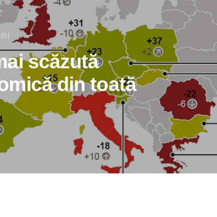
IRI
ai scăzută
mică din toată