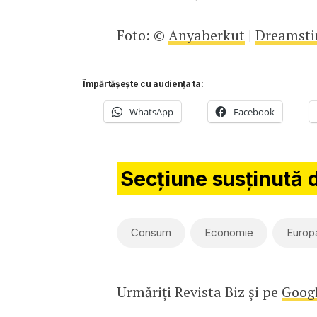
Foto:
©
Anyaberkut
|
Dreamst
Împărtășește cu audiența ta:
WhatsApp
Facebook
Secțiune susținută 
Consum
Economie
Europ
Urmăriți Revista Biz și pe
Goog