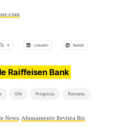
ime.com
X
LinkedIn
Reddit
de Raiffeisen Bank
a
Gfk
Prognoza
Romania
le News
.
Abonamente Revista Biz