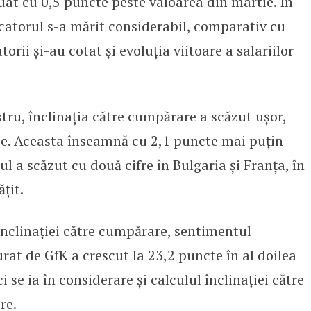
tuat cu 0,5 puncte peste valoarea din martie. În
icatorul s-a mărit considerabil, comparativ cu
rii și-au cotat şi evoluţia viitoare a salariilor
ru, înclinația către cumpărare a scăzut ușor,
ie. Aceasta înseamnă cu 2,1 puncte mai puțin
l a scăzut cu două cifre în Bulgaria și Franța, în
țit.
înclinației către cumpărare, sentimentul
at de GfK a crescut la 23,2 puncte în al doilea
 se ia în considerare și calculul înclinației către
ere.