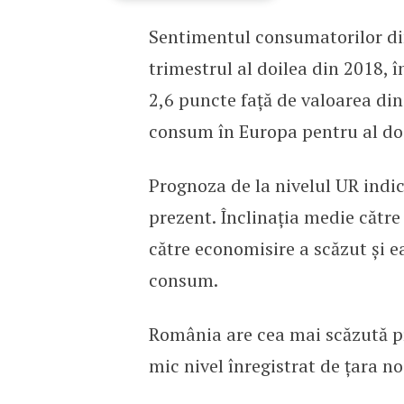
Sentimentul consumatorilor din
România: cea mai scăzu
trimestrul al doilea din 2018, î
2,6 puncte față de valoarea din
consum în Europa pentru al doi
Prognoza de la nivelul UR indic
prezent. Înclinația medie către
către economisire a scăzut şi ea
consum.
România are cea mai scăzută p
mic nivel înregistrat de țara no