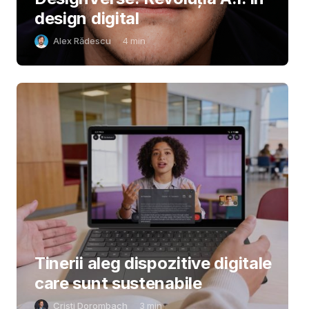
design digital
Alex Rădescu
4
min
Tinerii aleg dispozitive digitale
care sunt sustenabile
Cristi Dorombach
3
min