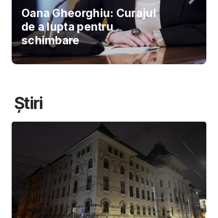
Oana Gheorghiu: Curajul
de a lupta pentru
schimbare
Știri