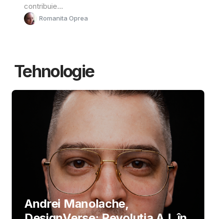
contribuie...
Romanita Oprea
Tehnologie
Andrei Manolache,
DesignVerse: Revoluția A.I. în