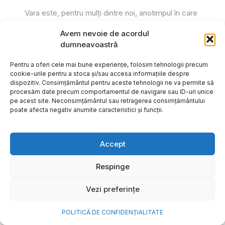
Vara este, pentru mulți dintre noi, anotimpul în care
se întâmplă cele mai importante lucruri. Plecăm în
Avem nevoie de acordul
vacanțe pe care le planificăm luni...
dumneavoastră
Cristiana Todiresei
Pentru a oferi cele mai bune experiențe, folosim tehnologii precum
cookie-urile pentru a stoca și/sau accesa informațiile despre
dispozitiv. Consimțământul pentru aceste tehnologii ne va permite să
procesăm date precum comportamentul de navigare sau ID-uri unice
pe acest site. Neconsimțământul sau retragerea consimțământului
poate afecta negativ anumite caracteristici și funcții.
Accept
Respinge
Vezi preferințe
POLITICĂ DE CONFIDENȚIALITATE
NOVA Power & Gas: un program