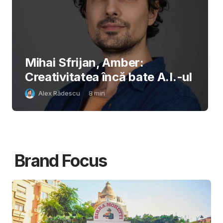
Mihai Sfrijan, Amber:
Creativitatea încă bate A.I.-ul
Alex Rădescu
8
min
Brand Focus