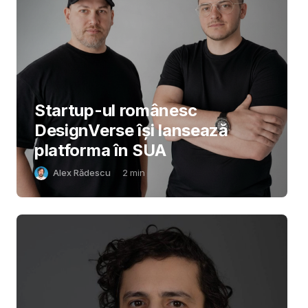
Startup-ul românesc
DesignVerse își lansează
platforma în SUA
Alex Rădescu
2
min