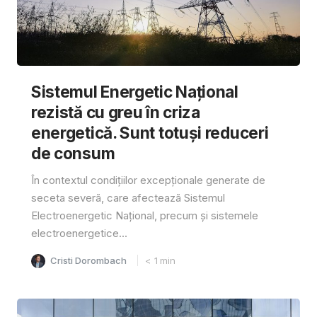
Sistemul Energetic Național
rezistă cu greu în criza
energetică. Sunt totuși reduceri
de consum
În contextul condițiilor excepționale generate de
seceta severã, care afecteazã Sistemul
Electroenergetic Național, precum și sistemele
electroenergetice...
Cristi Dorombach
< 1
min