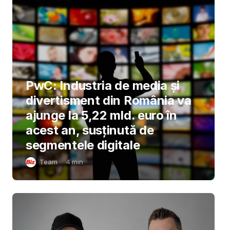
PwC: Industria de media și
divertisment din România va
ajunge la 5,22 mld. euro în
acest an, susținută de
segmentele digitale
Team
4
min