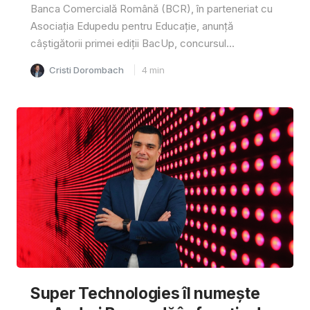
Banca Comercială Română (BCR), în parteneriat cu
Asociația Edupedu pentru Educație, anunță
câștigătorii primei ediții BacUp, concursul...
Cristi Dorombach
4
min
Super Technologies îl numește