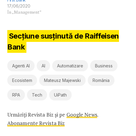
17/06/2020
În „Management”
Secțiune susținută de Raiffeisen
Bank
Agenti AI
AI
Automatizare
Business
Ecosistem
Mateusz Majewski
România
RPA
Tech
UiPath
Urmăriți Revista Biz și pe
Google News
.
Abonamente Revista Biz