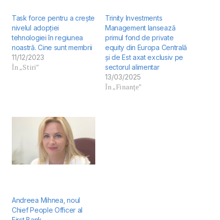
Task force pentru a crește
Trinity Investments
nivelul adopției
Management lansează
tehnologiei în regiunea
primul fond de private
noastră. Cine sunt membrii
equity din Europa Centrală
11/12/2023
și de Est axat exclusiv pe
În „Stiri”
sectorul alimentar
13/03/2025
În „Finanțe”
Andreea Mihnea, noul
Chief People Officer al
First Bank