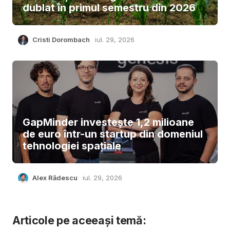
dublat în primul semestru din 2026
Cristi Dorombach
iul. 29, 2026
GapMinder investește 1,2 milioane
de euro într-un startup din domeniul
tehnologiei spațiale
Alex Rădescu
iul. 29, 2026
Articole pe aceeași temă: