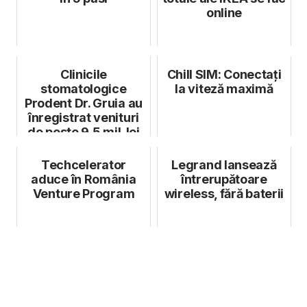
online
Clinicile
Chill SIM: Conectați
stomatologice
la viteză maximă
Prodent Dr. Gruia au
înregistrat venituri
de peste 9,5 mil. lei
în 2024
Techcelerator
Legrand lansează
aduce în România
întrerupătoare
Venture Program
wireless, fără baterii