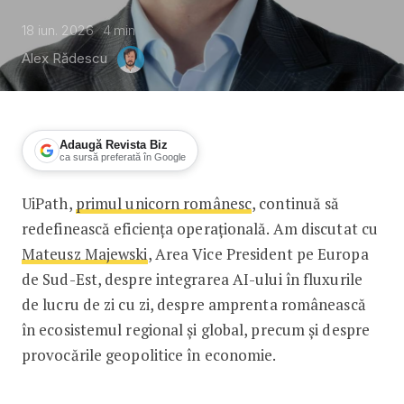
18 iun. 2026
4
min
Alex Rădescu
Adaugă Revista Biz
ca sursă preferată în Google
UiPath,
primul unicorn românesc
, continuă să
Mateusz Majewski, UiPath: Bătălia A.I
redefinească eficiența operațională. Am discutat cu
Mateusz Majewski
, Area Vice President pe Europa
de Sud-Est, despre integrarea AI-ului în fluxurile
de lucru de zi cu zi, despre amprenta românească
în ecosistemul regional și global, precum și despre
provocările geopolitice în economie.