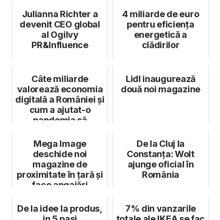
Julianna Richter a
4 miliarde de euro
devenit CEO global
pentru eficiența
al Ogilvy
energetică a
PR&Influence
clădirilor
Câte miliarde
Lidl inaugurează
valorează economia
două noi magazine
digitală a României și
cum a ajutat-o
pandemia să
crească
Mega Image
De la Cluj la
deschide noi
Constanța: Wolt
magazine de
ajunge oficial în
proximitate în țară și
România
face angajări
De la idee la produs,
7% din vanzarile
in 5 pasi
totale ale IKEA se fac