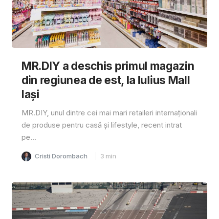
MR.DIY a deschis primul magazin
din regiunea de est, la Iulius Mall
Iași
MR.DIY, unul dintre cei mai mari retaileri internaționali
de produse pentru casă și lifestyle, recent intrat
pe...
Cristi Dorombach
3
min