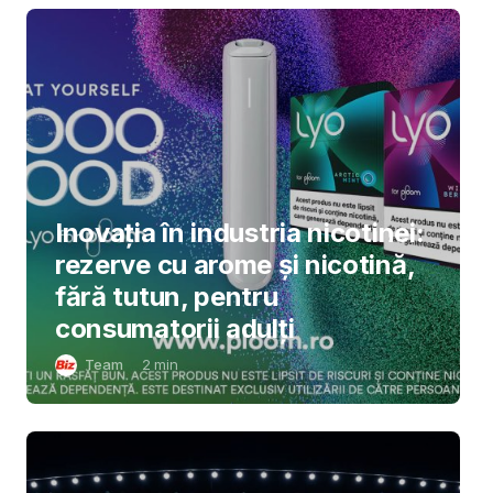
Inovația în industria nicotinei:
rezerve cu arome și nicotină,
fără tutun, pentru
consumatorii adulți
Team
2
min