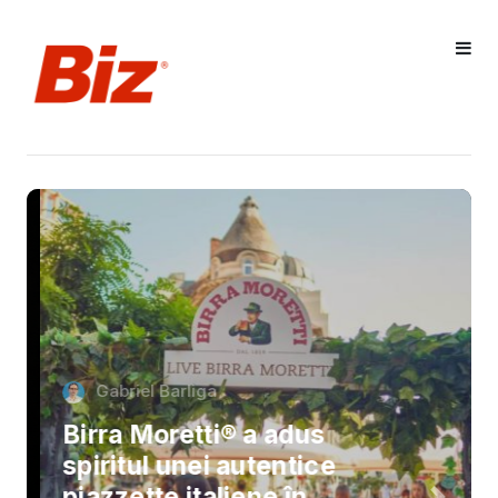
Gabriel Barliga
Birra Moretti® a adus
spiritul unei autentice
piazzette italiene în