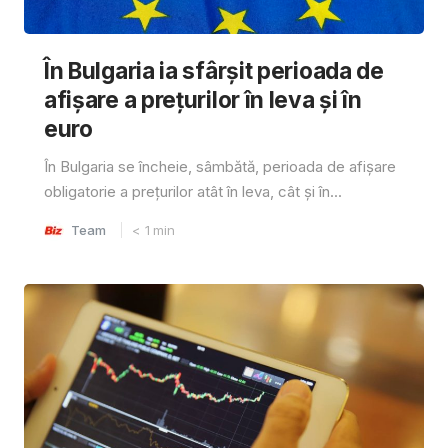
În Bulgaria ia sfârşit perioada de
afișare a prețurilor în ​​leva și în
euro
În Bulgaria se încheie, sâmbătă, perioada de afișare
obligatorie a prețurilor atât în ​​leva, cât și în...
Team
< 1
min