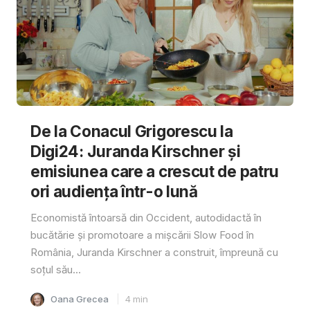
De la Conacul Grigorescu la
Digi24: Juranda Kirschner și
emisiunea care a crescut de patru
ori audiența într-o lună
Economistă întoarsă din Occident, autodidactă în
bucătărie și promotoare a mișcării Slow Food în
România, Juranda Kirschner a construit, împreună cu
soțul său...
Oana Grecea
4
min