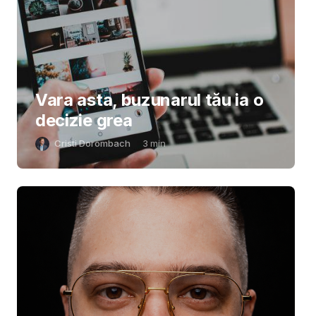
Vara asta, buzunarul tău ia o
decizie grea
Cristi Dorombach
3
min