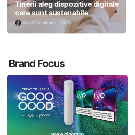
Tinerii aleg dispozitive digitale
care sunt sustenabile
Cristi Dorombach
3
min
Brand Focus