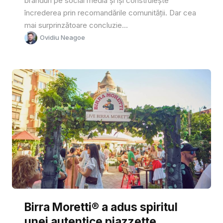
branduri pe social media și își construiește
încrederea prin recomandările comunității. Dar cea
mai surprinzătoare concluzie...
Ovidiu Neagoe
Birra Moretti® a adus spiritul
unei autentice piazzette