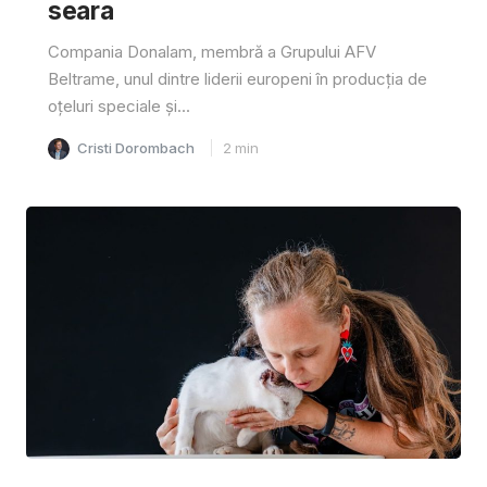
seara
Compania Donalam, membră a Grupului AFV
Beltrame, unul dintre liderii europeni în producția de
oțeluri speciale și...
Cristi Dorombach
2
min