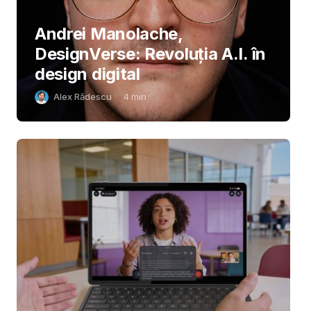
Andrei Manolache,
DesignVerse: Revoluția A.I. în
design digital
Alex Rădescu
4
min