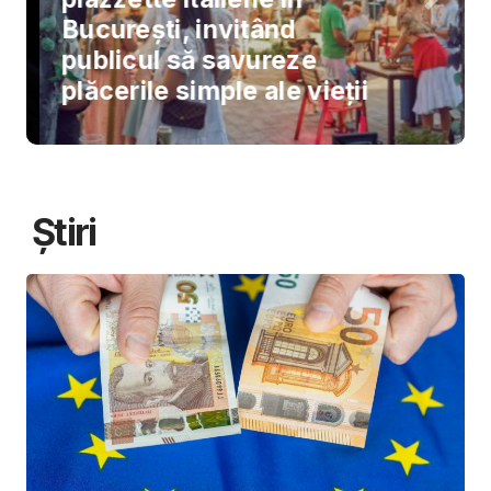
București, invitând
publicul să savureze
plăcerile simple ale vieții
Știri