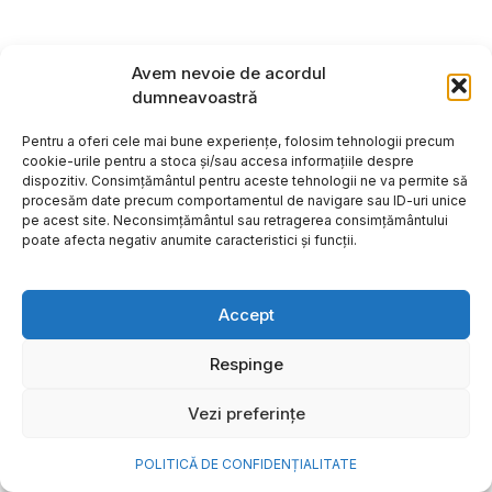
Avem nevoie de acordul
dumneavoastră
Pentru a oferi cele mai bune experiențe, folosim tehnologii precum
cookie-urile pentru a stoca și/sau accesa informațiile despre
dispozitiv. Consimțământul pentru aceste tehnologii ne va permite să
procesăm date precum comportamentul de navigare sau ID-uri unice
pe acest site. Neconsimțământul sau retragerea consimțământului
poate afecta negativ anumite caracteristici și funcții.
Accept
Cum transformi cele mai
Respinge
frumoase amintiri ale verii într-
Vezi preferințe
o bijuterie Pandora pe care o
porți zi de zi
POLITICĂ DE CONFIDENȚIALITATE