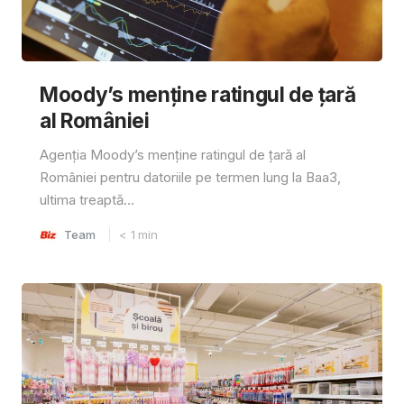
Moody’s menține ratingul de țară
al României
Agenția Moody’s menține ratingul de țară al
României pentru datoriile pe termen lung la Baa3,
ultima treaptă...
Team
< 1
min