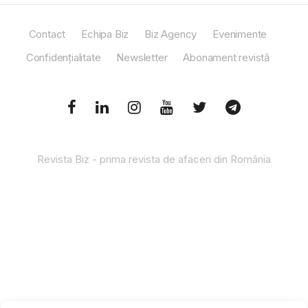
Contact
Echipa Biz
Biz Agency
Evenimente
Confidențialitate
Newsletter
Abonament revistă
Revista Biz - prima revista de afaceri din România