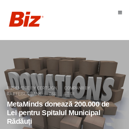
BIZREMOTE BY CERTSIGN
COMPANII BY
RAIFFEISEN BANK
CSR
STIRI
MetaMinds donează 200.000 de
Lei pentru Spitalul Municipal
Rădăuți