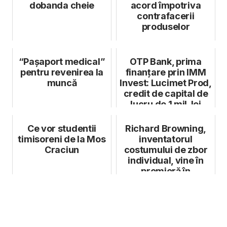
dobanda cheie
acord împotriva
contrafacerii
produselor
“Pașaport medical”
OTP Bank, prima
pentru revenirea la
finanțare prin IMM
muncă
Invest: Lucimet Prod,
credit de capital de
lucru de 1 mil. lei
Ce vor studentii
Richard Browning,
timisoreni de la Mos
inventatorul
Craciun
costumului de zbor
individual, vine în
premieră în
România, la
GoTech...