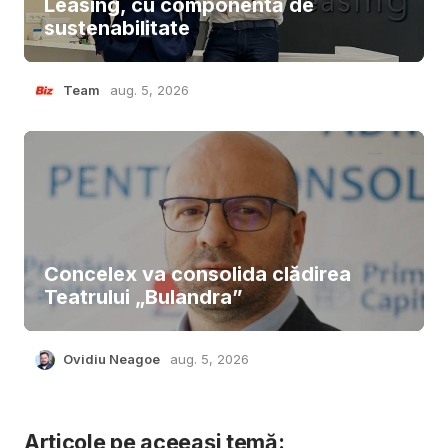
Leasing, cu componentă de
sustenabilitate
Team
aug. 5, 2026
Concelex va consolida clădirea
Teatrului „Bulandra”
Ovidiu Neagoe
aug. 5, 2026
Articole pe aceeași temă: