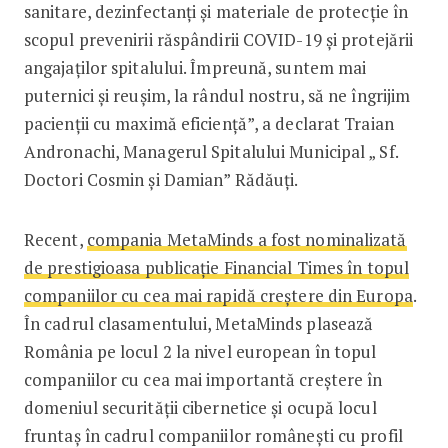
sanitare, dezinfectanţi şi materiale de protecţie în
scopul prevenirii răspândirii COVID-19 și protejării
angajaților spitalului. Împreună, suntem mai
puternici și reușim, la rândul nostru, să ne îngrijim
pacienții cu maximă eficiență”, a declarat Traian
Andronachi, Managerul Spitalului Municipal „ Sf.
Doctori Cosmin și Damian” Rădăuți.
Recent,
compania MetaMinds a fost nominalizată
de prestigioasa publicație Financial Times în topul
companiilor cu cea mai rapidă creștere din Europa
.
În cadrul clasamentului, MetaMinds plasează
România pe locul 2 la nivel european în topul
companiilor cu cea mai importantă creștere în
domeniul securității cibernetice și ocupă locul
fruntaș în cadrul companiilor românești cu profil