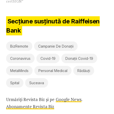
certSIGN”
Secțiune susținută de Raiffeisen
Bank
BizRemote
Campanie De Donații
Coronavirus
Covid-19
Donații Covid-19
MetaMinds
Personal Medical
Rădăuți
Spital
Suceava
Urmăriți Revista Biz și pe
Google News
.
Abonamente Revista Biz