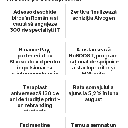
Adesso deschide
Zentiva finalizează
birou în România și
achiziția Alvogen
caută să angajeze
300 de specialiști IT
Binance Pay,
Atos lansează
parteneriat cu
RoBOOST, program
Blackcatcard pentru
național de sprijinire
impulsionarea
a startup-urilor și
criptomonedelor în
IMM-urilor
România
Teraplast
Rata şomajului a
aniversează 130 de
ajuns la 5,2% în luna
ani de tradiție printr-
august
un rebranding
strategic
Fed mentine
Temu a semnat un