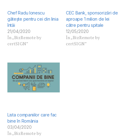
Chef Radu Ionescu
CEC Bank, sponsorizări de
gătește pentru cei din linia
aproape 1 milion de lei
întâi
către pentru spitale
21/04/2020
12/05/2020
În „BizRemote by
În „BizRemote by
certSIGN”
certSIGN”
Lista companiilor care fac
bine în România
03/04/2020
În „BizRemote by