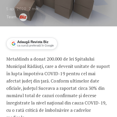
5 apr. 2020
2
min
Team
Adaugă Revista Biz
ca sursă preferată în Google
MetaMinds a donat 200.000 de lei Spitalului
MetaMinds donează 200.000 de Lei pe
Municipal Rădăuți, care a devenit unitate de suport
în lupta împotriva COVID-19 pentru cel mai
afectat județ din țară. Conform ultimelor date
oficiale, județul Suceava a raportat circa 30% din
numărul total de cazuri confirmate și decese
înregistrate la nivel național din cauza COVID-19,
cu o rată critică de îmbolnăvire a cadrelor