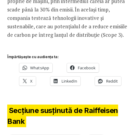
proprie de mașini, prin intermediul căreia ar putea
scade până la 30% din emisii. În același timp,
compania testează tehnologii inovative și
sustenabile, care au potențialul de a reduce emisiile
de carbon pe întreg lanțul de distribuție (Scope 3).
Împărtășește cu audiența ta:
WhatsApp
Facebook
X
LinkedIn
Reddit
Secțiune susținută de Raiffeisen
Bank