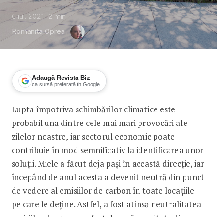
6 iul. 2021
2
min
Romanita Oprea
Adaugă Revista Biz
ca sursă preferată în Google
Lupta împotriva schimbărilor climatice este
Miele a atins nivelul „net zero” al emis
probabil una dintre cele mai mari provocări ale
zilelor noastre, iar sectorul economic poate
contribuie în mod semnificativ la identificarea unor
soluții. Miele a făcut deja pași în această direcție, iar
începând de anul acesta a devenit neutră din punct
de vedere al emisiilor de carbon în toate locațiile
pe care le deține. Astfel, a fost atinsă neutralitatea