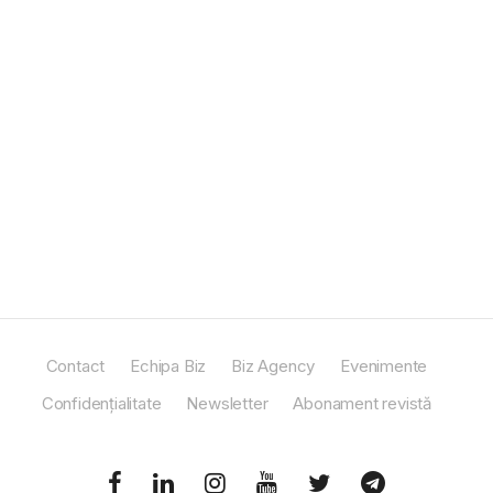
Contact
Echipa Biz
Biz Agency
Evenimente
Confidențialitate
Newsletter
Abonament revistă