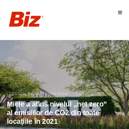
COMPANII BY RAIFFEISEN BANK
CSR
STIRI
Miele a atins nivelul „net zero”
al emisiilor de CO2 din toate
locațiile în 2021