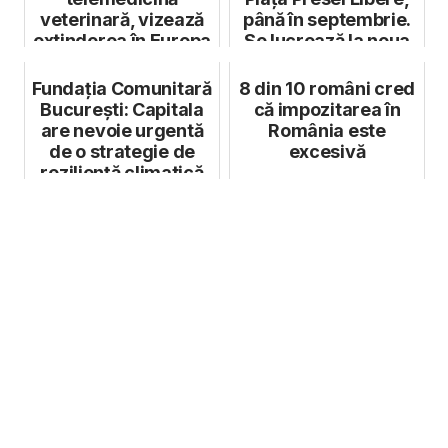
veterinară, vizează
până în septembrie.
extinderea în Europa
Se lucrează la noua
și Orientul ...
linie ...
Fundația Comunitară
8 din 10 români cred
București: Capitala
că impozitarea în
are nevoie urgentă
România este
de o strategie de
excesivă
reziliență climatică