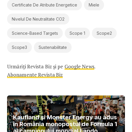
Certificate De Atribute Energetice
Miele
Nivelul De Neutralitate CO2
Science-Based Targets
Scope 1
Scope2
Scope3
Sustenabilitate
Urmăriți Revista Biz și pe
Google News
.
Abonamente Revista Biz
Kaufland și Monster Energy au adus
în România monopostul de Formula 1
al campionului mondial Lando