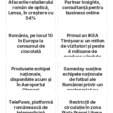
Afacerile retailerului
Partner Insights,
român de optică,
consultanță pentru
Lensa, în creștere cu
business online
54%
România, pe locul 10
Primul an IKEA
în Europa la
Timișoara: un milion
consumul de
de vizitatori și peste
ciocolată
4 milioane de
produse vândute
Produsele echipei
Sameday susţine
naționale,
echipele naționale
disponibile acum și
de fotbal ale
în Aeroportul
României printr-un
Otopeni
parteneriat cu
Federaţia Română ...
TelePaws, platformă
Restricții de
românească de
circulație în zona
telemedicină
Piața Presei Libere,