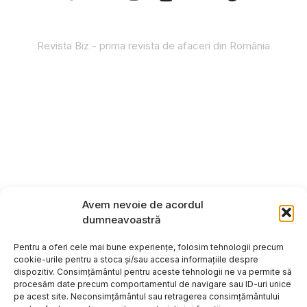
Revista Biz - prima revista de afaceri din România
Avem nevoie de acordul
dumneavoastră
Pentru a oferi cele mai bune experiențe, folosim tehnologii precum
cookie-urile pentru a stoca și/sau accesa informațiile despre
dispozitiv. Consimțământul pentru aceste tehnologii ne va permite să
procesăm date precum comportamentul de navigare sau ID-uri unice
pe acest site. Neconsimțământul sau retragerea consimțământului