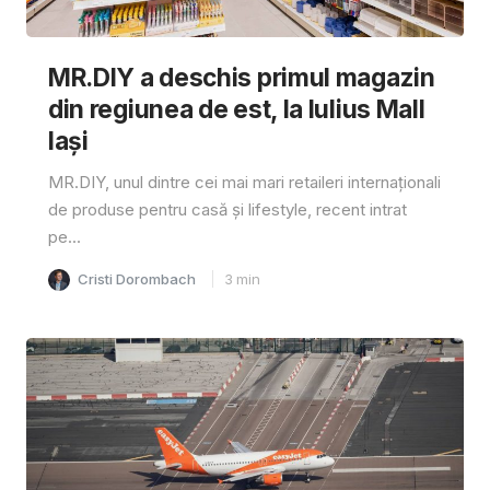
MR.DIY a deschis primul magazin
din regiunea de est, la Iulius Mall
Iași
MR.DIY, unul dintre cei mai mari retaileri internaționali
de produse pentru casă și lifestyle, recent intrat
pe...
Cristi Dorombach
3
min