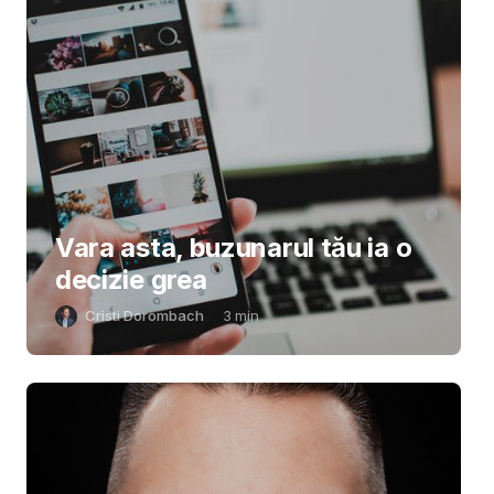
Vara asta, buzunarul tău ia o
decizie grea
Cristi Dorombach
3
min