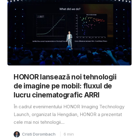
HONOR lansează noi tehnologii
de imagine pe mobil: fluxul de
lucru cinematografic ARRI
În cadrul evenimentului HONOR Imaging Technology
Launch, organizat la Hengdian, HONOR a prezentat
cele mai noi tehnologii...
Cristi Dorombach
6
min