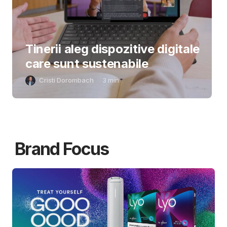
Tinerii aleg dispozitive digitale
care sunt sustenabile
Cristi Dorombach
3
min
Brand Focus