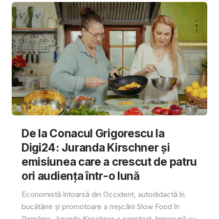
De la Conacul Grigorescu la
Digi24: Juranda Kirschner și
emisiunea care a crescut de patru
ori audiența într-o lună
Economistă întoarsă din Occident, autodidactă în
bucătărie și promotoare a mișcării Slow Food în
România, Juranda Kirschner a construit, împreună cu