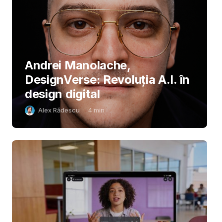
Andrei Manolache,
DesignVerse: Revoluția A.I. în
design digital
Alex Rădescu
4
min