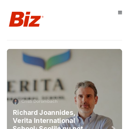
Cristi Dorombach
Richard Joannides,
Verita International
School: Școlile nu pot