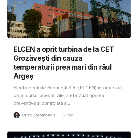
ELCEN a oprit turbina de la CET
Grozăvești din cauza
temperaturii prea mari din râul
Argeș
Electrocentrale București S.A. (ELCEN) informează
că, în cursul acestei zile, a efectuat oprirea
preventivă și controlată a...
Cristi Dorombach
2
min