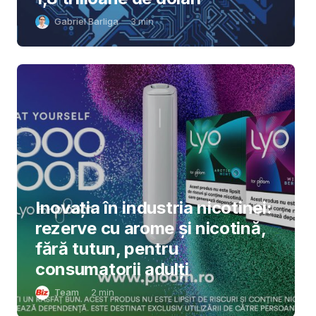
Gabriel Barliga
3
min
Inovația în industria nicotinei:
rezerve cu arome și nicotină,
fără tutun, pentru
consumatorii adulți
Team
2
min