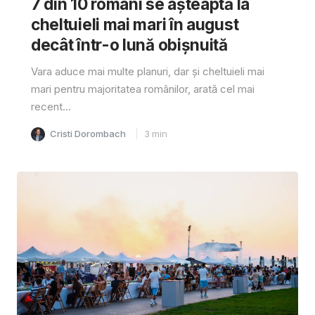
7 din 10 români se așteaptă la
cheltuieli mai mari în august
decât într-o lună obișnuită
Vara aduce mai multe planuri, dar și cheltuieli mai
mari pentru majoritatea românilor, arată cel mai
recent...
Cristi Dorombach
3
min