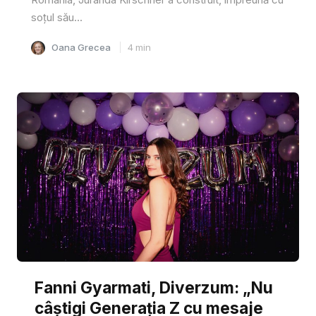
soțul său...
Oana Grecea
4
min
Fanni Gyarmati, Diverzum: „Nu
câștigi Generația Z cu mesaje