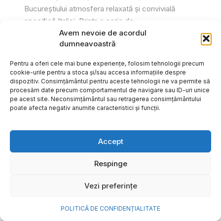
Bucureștiului atmosfera relaxată și convivială
specifică Italiei. Printr-o serie de...
Avem nevoie de acordul
Gabriel Barliga
dumneavoastră
Pentru a oferi cele mai bune experiențe, folosim tehnologii precum
cookie-urile pentru a stoca și/sau accesa informațiile despre
dispozitiv. Consimțământul pentru aceste tehnologii ne va permite să
procesăm date precum comportamentul de navigare sau ID-uri unice
pe acest site. Neconsimțământul sau retragerea consimțământului
poate afecta negativ anumite caracteristici și funcții.
Accept
Respinge
Vezi preferințe
Cum transformi cele mai
POLITICĂ DE CONFIDENȚIALITATE
frumoase amintiri ale verii într-