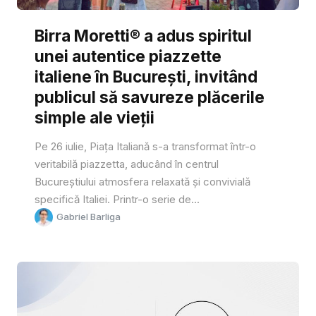
Birra Moretti® a adus spiritul
unei autentice piazzette
italiene în București, invitând
publicul să savureze plăcerile
simple ale vieții
Pe 26 iulie, Piața Italiană s-a transformat într-o
veritabilă piazzetta, aducând în centrul
Bucureștiului atmosfera relaxată și convivială
specifică Italiei. Printr-o serie de...
Gabriel Barliga