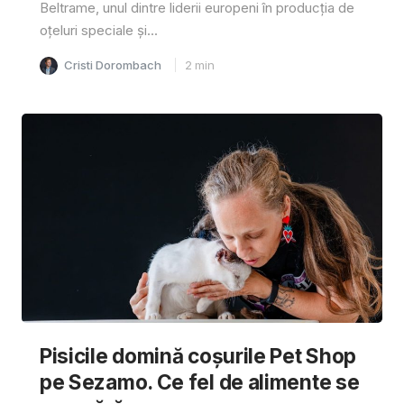
Beltrame, unul dintre liderii europeni în producția de
oțeluri speciale și...
Cristi Dorombach
2
min
Pisicile domină coșurile Pet Shop
pe Sezamo. Ce fel de alimente se