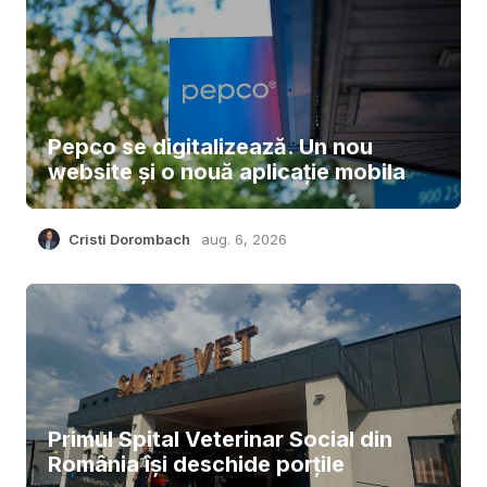
Pepco se digitalizează. Un nou
website și o nouă aplicație mobila
Cristi Dorombach
aug. 6, 2026
Primul Spital Veterinar Social din
România își deschide porțile