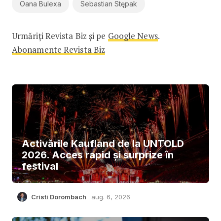
Oana Bulexa
Sebastian Stępak
Urmăriți Revista Biz și pe
Google News
.
Abonamente Revista Biz
Activările Kaufland de la UNTOLD
2026. Acces rapid și surprize în
festival
Cristi Dorombach
aug. 6, 2026