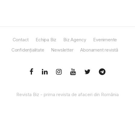
Contact
Echipa Biz
Biz Agency
Evenimente
Confidențialitate
Newsletter
Abonament revistă
Revista Biz - prima revista de afaceri din România