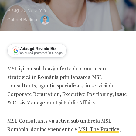
9 aug. 2023
3
min
Gabriel Barliga
Adaugă Revista Biz
ca sursă preferată în Google
MSL își consolidează oferta de comunicare
MSL își consolidează oferta de comu
strategică în România prin lansarea MSL
Consultants, agenție specializată în servicii de
Corporate Reputation, Executive Positioning, Issue
& Crisis Management și Public Affairs.
MSL Consultants va activa sub umbrela MSL
România, dar independent de
MSL The Practice
,