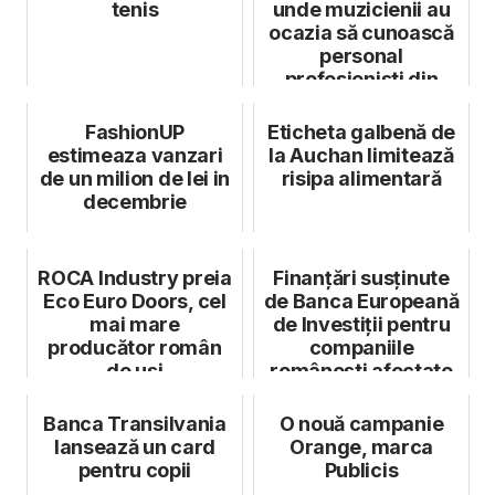
tenis
unde muzicienii au
ocazia să cunoască
personal
profesioniști din
domeniul muzicii și
...
FashionUP
Eticheta galbenă de
estimeaza vanzari
la Auchan limitează
de un milion de lei in
risipa alimentară
decembrie
ROCA Industry preia
Finanțări susținute
Eco Euro Doors, cel
de Banca Europeană
mai mare
de Investiții pentru
producător român
companiile
de uși
românești afectate
de pandemi...
Banca Transilvania
O nouă campanie
lansează un card
Orange, marca
pentru copii
Publicis