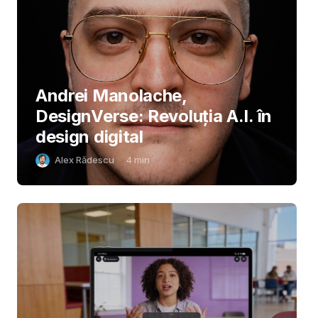
Andrei Manolache,
DesignVerse: Revoluția A.I. în
design digital
Alex Rădescu
4
min