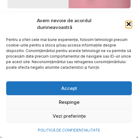
Cum transformi cele mai
Avem nevoie de acordul
frumoase amintiri ale verii într-
dumneavoastră
o bijuterie Pandora pe care o
Pentru a oferi cele mai bune experiențe, folosim tehnologii precum
porți zi de zi
cookie-urile pentru a stoca și/sau accesa informațiile despre
dispozitiv. Consimțământul pentru aceste tehnologii ne va permite să
procesăm date precum comportamentul de navigare sau ID-uri unice
Vara este, pentru mulți dintre noi, anotimpul în care
pe acest site. Neconsimțământul sau retragerea consimțământului
se întâmplă cele mai importante lucruri. Plecăm în
poate afecta negativ anumite caracteristici și funcții.
vacanțe pe care le planificăm luni...
Cristiana Todiresei
Accept
Respinge
Vezi preferințe
POLITICĂ DE CONFIDENȚIALITATE