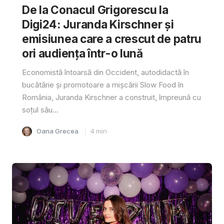
De la Conacul Grigorescu la
Digi24: Juranda Kirschner și
emisiunea care a crescut de patru
ori audiența într-o lună
Economistă întoarsă din Occident, autodidactă în
bucătărie și promotoare a mișcării Slow Food în
România, Juranda Kirschner a construit, împreună cu
soțul său...
Oana Grecea
4
min