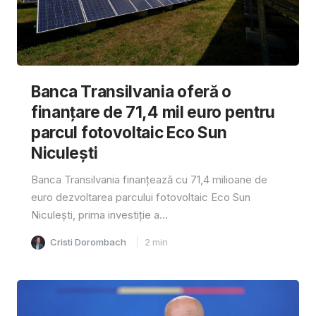
Banca Transilvania oferă o
finanțare de 71,4 mil euro pentru
parcul fotovoltaic Eco Sun
Niculești
Banca Transilvania finanțează cu 71,4 milioane de
euro dezvoltarea parcului fotovoltaic Eco Sun
Niculești, prima investiție a...
Cristi Dorombach
2
min