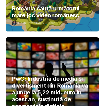
România caută următorul
mare joc video românesc
Cristi Dorombach
3
min
PwC: Industria de media și
divertisment din România va
ajunge la 5,22 mld. euro în
acest an, susținută de