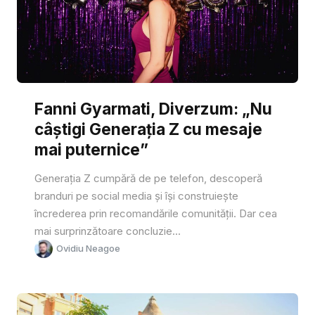
Fanni Gyarmati, Diverzum: „Nu
câștigi Generația Z cu mesaje
mai puternice”
Generația Z cumpără de pe telefon, descoperă
branduri pe social media și își construiește
încrederea prin recomandările comunității. Dar cea
mai surprinzătoare concluzie...
Ovidiu Neagoe