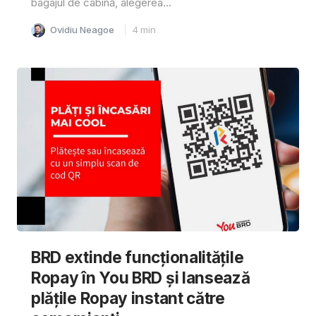
bagajul de cabină, alegerea...
Ovidiu Neagoe
4
min
BRD extinde funcționalitățile
Ropay în You BRD și lansează
plățile Ropay instant către