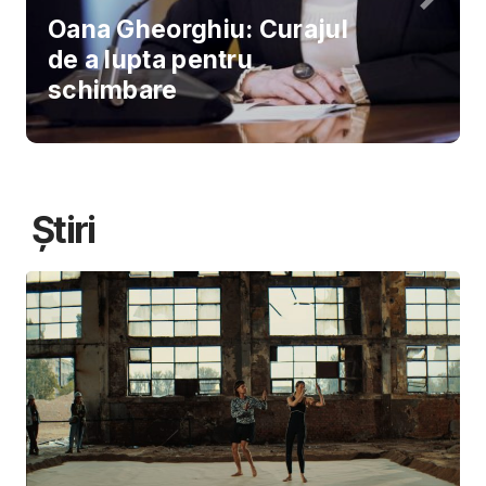
Oana Gheorghiu: Curajul
de a lupta pentru
schimbare
Știri