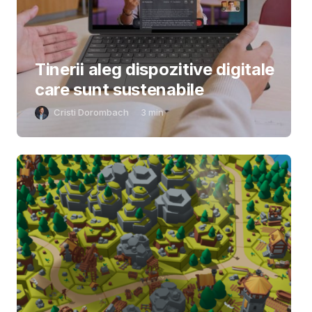
Tinerii aleg dispozitive digitale
care sunt sustenabile
Cristi Dorombach
3
min