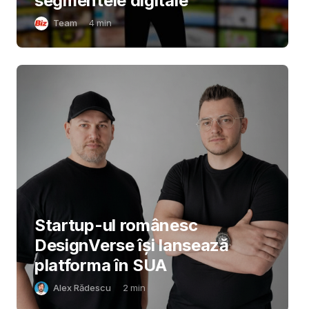
segmentele digitale
Team
4
min
Startup-ul românesc
DesignVerse își lansează
platforma în SUA
Alex Rădescu
2
min