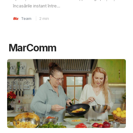
încasările instant între...
Team
2
min
MarComm