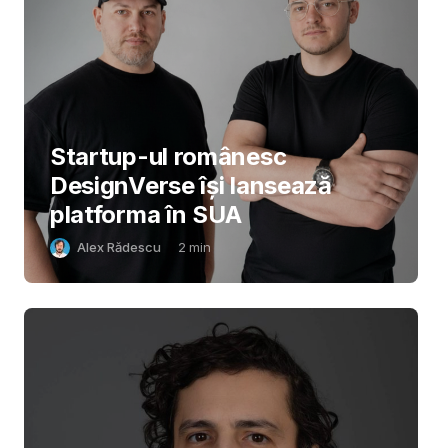
Startup-ul românesc
DesignVerse își lansează
platforma în SUA
Alex Rădescu
2
min