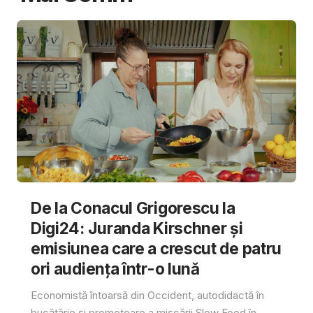
De la Conacul Grigorescu la
Digi24: Juranda Kirschner și
emisiunea care a crescut de patru
ori audiența într-o lună
Economistă întoarsă din Occident, autodidactă în
bucătărie și promotoare a mișcării Slow Food în