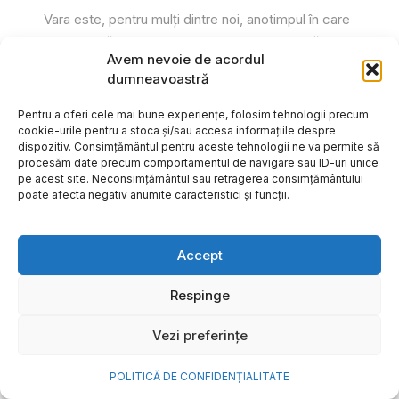
Vara este, pentru mulți dintre noi, anotimpul în care
se întâmplă cele mai importante lucruri. Plecăm în
Avem nevoie de acordul
vacanțe pe care le planificăm luni...
dumneavoastră
Cristiana Todiresei
Pentru a oferi cele mai bune experiențe, folosim tehnologii precum
cookie-urile pentru a stoca și/sau accesa informațiile despre
dispozitiv. Consimțământul pentru aceste tehnologii ne va permite să
procesăm date precum comportamentul de navigare sau ID-uri unice
pe acest site. Neconsimțământul sau retragerea consimțământului
poate afecta negativ anumite caracteristici și funcții.
Accept
Respinge
Vezi preferințe
POLITICĂ DE CONFIDENȚIALITATE
NOVA Power & Gas: un program