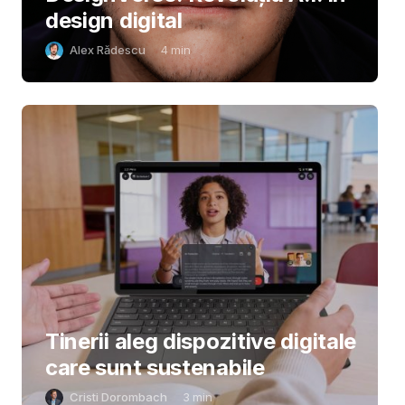
design digital
Alex Rădescu
4
min
Tinerii aleg dispozitive digitale
care sunt sustenabile
Cristi Dorombach
3
min