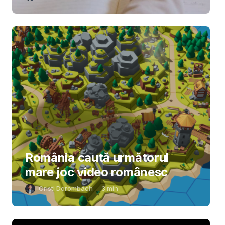
România caută următorul
mare joc video românesc
Cristi Dorombach
3
min