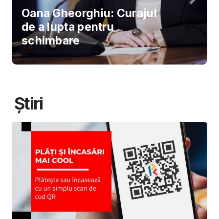
Oana Gheorghiu: Curajul
de a lupta pentru
schimbare
Știri