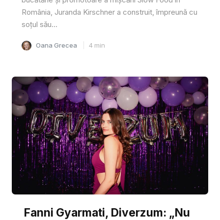
România, Juranda Kirschner a construit, împreună cu
soțul său...
Oana Grecea
4
min
Fanni Gyarmati, Diverzum: „Nu