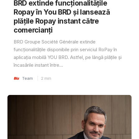
BRD extinde funcționalitățile
Ropay în You BRD și lansează
plățile Ropay instant către
comercianți
BRD Groupe Société Générale extinde
funcționalitățile disponibile prin serviciul RoPay în
aplicația mobilă YOU BRD. Astfel, pe lângă plățile și
încasările instant între...
Team
2
min