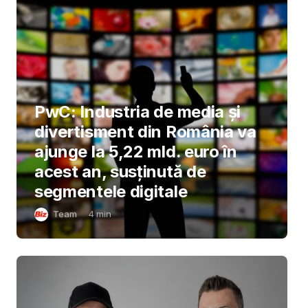
PwC: Industria de media și
divertisment din România va
ajunge la 5,22 mld. euro în
acest an, susținută de
segmentele digitale
Team
4
min