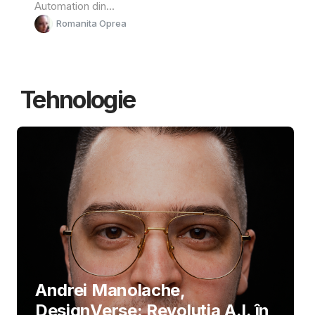
Automation din...
Romanita Oprea
Tehnologie
Andrei Manolache,
DesignVerse: Revoluția A.I. în