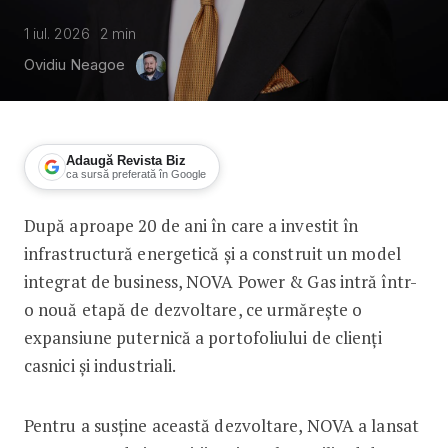
1 iul. 2026
2
min
Ovidiu Neagoe
Adaugă Revista Biz
ca sursă preferată în Google
După aproape 20 de ani în care a investit în
NOVA Power & Gas, program de investi
infrastructură energetică și a construit un model
integrat de business, NOVA Power & Gas intră într-
o nouă etapă de dezvoltare, ce urmărește o
expansiune puternică a portofoliului de clienți
casnici și industriali.
Pentru a susține această dezvoltare, NOVA a lansat