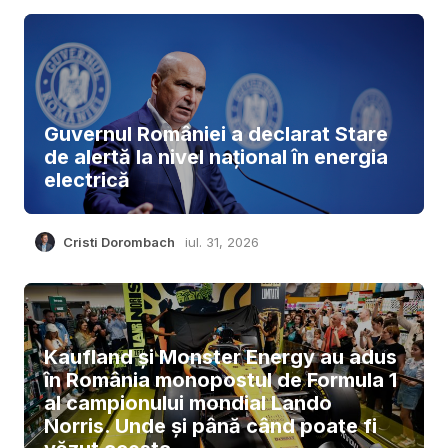
Guvernul României a declarat Stare
de alertă la nivel național în energia
electrică
Cristi Dorombach
iul. 31, 2026
Kaufland și Monster Energy au adus
în România monopostul de Formula 1
al campionului mondial Lando
Norris. Unde și până când poate fi