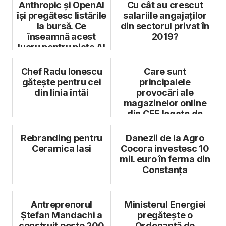
Anthropic și OpenAI
Cu cât au crescut
își pregătesc listările
salariile angajaților
la bursă. Ce
din sectorul privat în
înseamnă acest
2019?
lucru pentru piața AI
Chef Radu Ionescu
Care sunt
gătește pentru cei
principalele
din linia întâi
provocări ale
magazinelor online
din CEE legate de
vânzările
internaționale
Rebranding pentru
Danezii de la Agro
Ceramica Iasi
Cocora investesc 10
mil. euro în ferma din
Constanța
Antreprenorul
Ministerul Energiei
Ștefan Mandachi a
pregătește o
construit peste 200
Ordonanță de