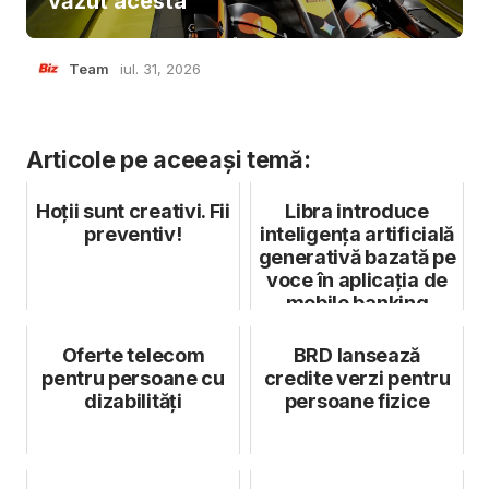
văzut acesta
Team
iul. 31, 2026
Articole pe aceeași temă:
Hoţii sunt creativi. Fii
Libra introduce
preventiv!
inteligența artificială
generativă bazată pe
voce în aplicația de
mobile banking
Oferte telecom
BRD lansează
pentru persoane cu
credite verzi pentru
dizabilități
persoane fizice