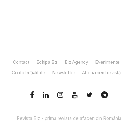
Contact
Echipa Biz
Biz Agency
Evenimente
Confidențialitate
Newsletter
Abonament revistă
Revista Biz - prima revista de afaceri din România