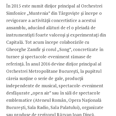
În 2015 este numit dirijor principal al Orchestrei
Simfonice „Muntenia” din Târgoviște și începe o
revigorare a activității concertistice a acestui
ansamblu, aducând alături de el o pleiadă de
instrumentiști foarte valoroși și experimentați din
Capitală. Tot acum începe colaborările cu
Gheorghe Zamfir și corul „Song”, concretizate în
turnee și spectacole-eveniment rămase de
referință. În anul 2016 devine dirijor principal al
Orchestrei Metropolitane București, la pupitrul
căreia susține o serie de gale, producții
independente de musical, spectacole-eveniment
desfășurate „open air” sau în săli de spectacole
emblematice (Ateneul Român, Opera Națională
București, Sala Radio, Sala Palatului), organizate
sau produse de regizorul Răzvan Ioan Dincă,