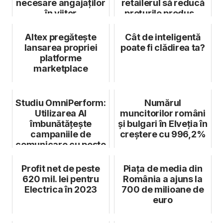
necesare angajaților
retailerul să reducă
în viitor
prețurile produs...
Altex pregătește
Cât de inteligentă
lansarea propriei
poate fi clădirea ta?
platforme
marketplace
Studiu OmniPerform:
Numărul
Utilizarea AI
muncitorilor români
îmbunătățește
și bulgari în Elveția în
campaniile de
creștere cu 996,2%
comunicare cu peste
200%
Profit net de peste
Piața de media din
620 mil. lei pentru
România a ajuns la
Electrica în 2023
700 de milioane de
euro