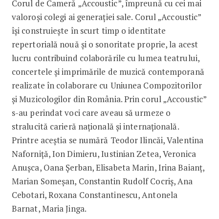
Corul de Cameră „Accoustic”, împreună cu cei mai
valoroși colegi ai generației sale. Corul „Accoustic”
își construiește în scurt timp o identitate
repertorială nouă și o sonoritate proprie, la acest
lucru contribuind colaborările cu lumea teatrului,
concertele și imprimările de muzică contemporană
realizate în colaborare cu Uniunea Compozitorilor
și Muzicologilor din România. Prin corul „Accoustic”
s-au perindat voci care aveau să urmeze o
stralucită carieră națională și internațională.
Printre aceștia se numără Teodor Ilincăi, Valentina
Naforniță, Ion Dimieru, Iustinian Zetea, Veronica
Anușca, Oana Șerban, Elisabeta Marin, Irina Baianț,
Marian Someșan, Constantin Rudolf Cocriș, Ana
Cebotari, Roxana Constantinescu, Antonela
Barnat, Maria Jinga.