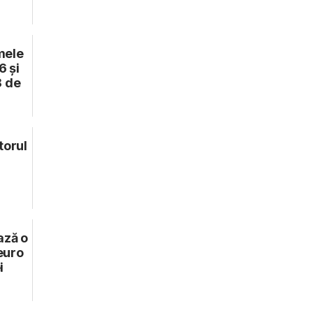
mele
 și
8 de
torul
ază o
 euro
i
.