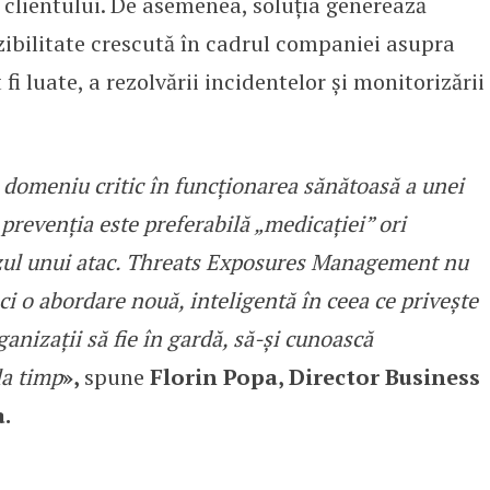
 clientului. De asemenea, soluția generează
zibilitate crescută în cadrul companiei asupra
fi luate, a rezolvării incidentelor și monitorizării
n domeniu critic în funcționarea sănătoasă a unei
 prevenția este preferabilă „medicației” ori
azul unui atac. Threats Exposures Management nu
ci o abordare nouă, inteligentă în ceea ce privește
ganizații să fie în gardă, să-și cunoască
la timp
»,
spune
Florin Popa, Director Business
.