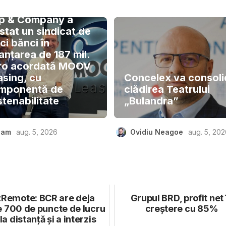
lip & Company a
stat un sindicat de
ci bănci în
anțarea de 187 mil.
ro acordată MOOV
asing, cu
Concelex va consoli
mponentă de
clădirea Teatrului
stenabilitate
„Bulandra”
eam
aug. 5, 2026
Ovidiu Neagoe
aug. 5, 20
zRemote: BCR are deja
Grupul BRD, profit net 
e 700 de puncte de lucru
creștere cu 85%
la distanță și a interzis