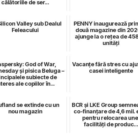
călătoriile de ser...
ilicon Valley sub Dealul
PENNY inaugurează pri
Feleacului
două magazine din 2026
ajunge la o rețea de 45
unități
spersky: God of War,
Vacanțe fără stres cu aju
esday și pisica Beluga –
casei inteligente
incipalele subiecte de
nteres ale copiilor în...
fland se extinde cu un
BCR și LKE Group semne
nou magazin
co-finanțare de 4,6 mil.
pentru relocarea une
facilități de produc..