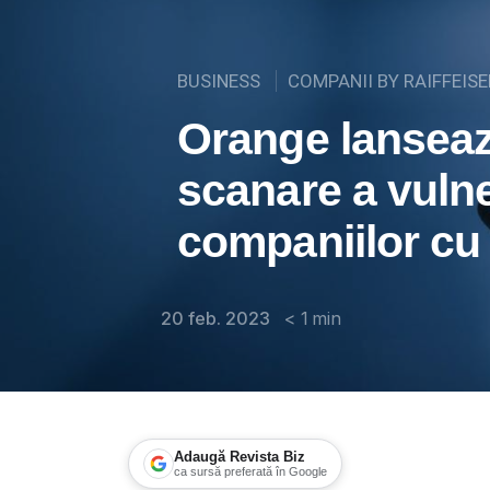
BUSINESS
COMPANII BY RAIFFEIS
Orange lanseaz
scanare a vulner
companiilor cu 
20 feb. 2023
< 1
min
Adaugă Revista Biz
ca sursă preferată în Google