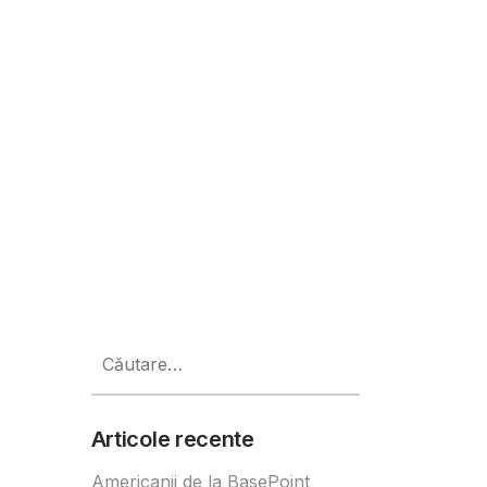
 companiilor cu ajutorul AI
Caută
după:
Articole recente
Americanii de la BasePoint