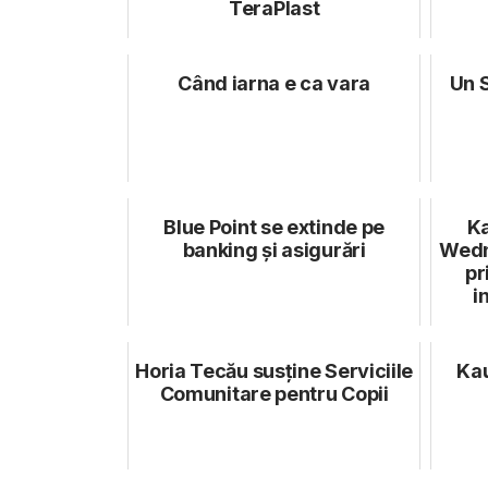
TeraPlast
Când iarna e ca vara
Un S
Blue Point se extinde pe
Ka
banking şi asigurări
Wedn
pr
i
Horia Tecău susține Serviciile
Kau
Comunitare pentru Copii