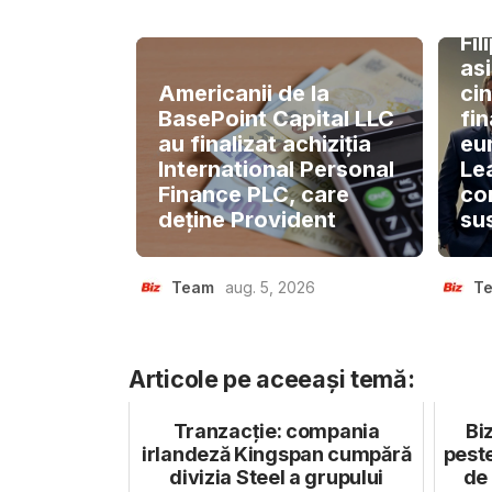
Fi
asi
Americanii de la
cin
BasePoint Capital LLC
fin
au finalizat achiziția
eu
International Personal
Le
Finance PLC, care
co
deține Provident
su
Team
aug. 5, 2026
T
Articole pe aceeași temă:
Tranzacție: compania
Bi
irlandeză Kingspan cumpără
pest
divizia Steel a grupului
de 