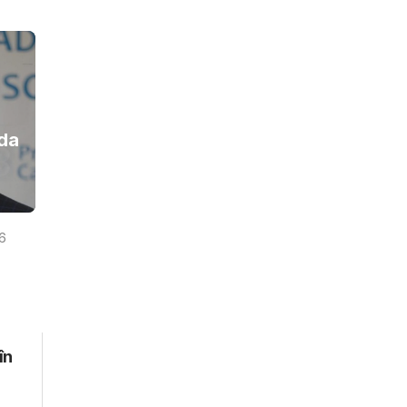
da
26
în