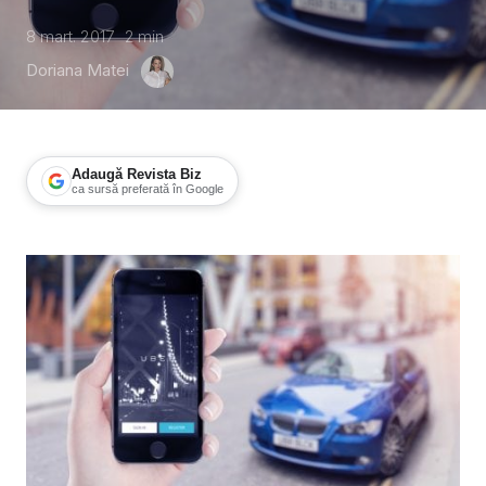
8 mart. 2017
2
min
Doriana Matei
Adaugă Revista Biz
ca sursă preferată în Google
Parteneriat pentru siguranța femeilor