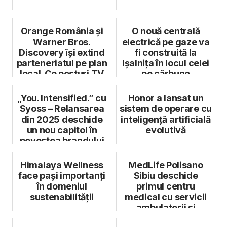
Orange România și
O nouă centrală
Warner Bros.
electrică pe gaze va
Discovery își extind
fi construită la
parteneriatul pe plan
Ișalnița în locul celei
local. Ce posturi TV
pe cărbune
vor f...
„You. Intensified.” cu
Honor a lansat un
Syoss – Relansarea
sistem de operare cu
din 2025 deschide
inteligență artificială
un nou capitol în
evolutivă
povestea brandului
Himalaya Wellness
MedLife Polisano
face pași importanți
Sibiu deschide
în domeniul
primul centru
sustenabilității
medical cu servicii
ambulatorii și
spitalicești perman...