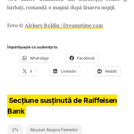
bărbați, comandă o mașină după lăsarea nopții.
Foto ©
Aleksey Boldin | Dreamstime.com
Împărtășește cu audiența ta:
WhatsApp
Facebook
X
LinkedIn
Reddit
Secțiune susținută de Raiffeisen
Bank
2%
Abuzuri Asupra Femeilor