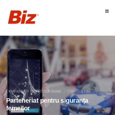
COMPANII BY RAIFFEISEN BANK
CSR
STIRI
Parteneriat pentru siguranța
femeilor