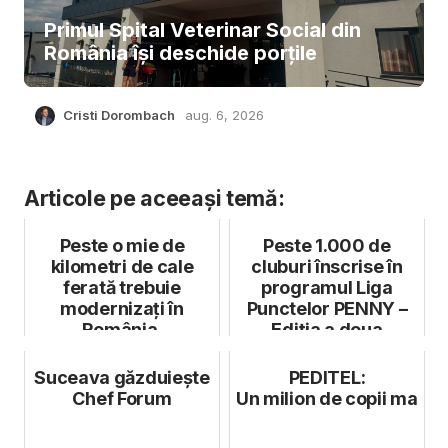
Primul Spital Veterinar Social din
România își deschide porțile
Cristi Dorombach
aug. 6, 2026
Articole pe aceeași temă:
Peste o mie de
Peste 1.000 de
kilometri de cale
cluburi înscrise în
ferată trebuie
programul Liga
modernizați în
Punctelor PENNY –
România.
Ediția a doua
Suceava găzduiește
PEDITEL:
Chef Forum
Un milion de copii mai tâ