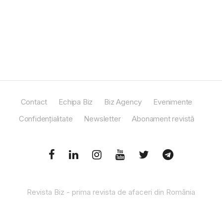
Contact
Echipa Biz
Biz Agency
Evenimente
Confidențialitate
Newsletter
Abonament revistă
Revista Biz - prima revista de afaceri din România