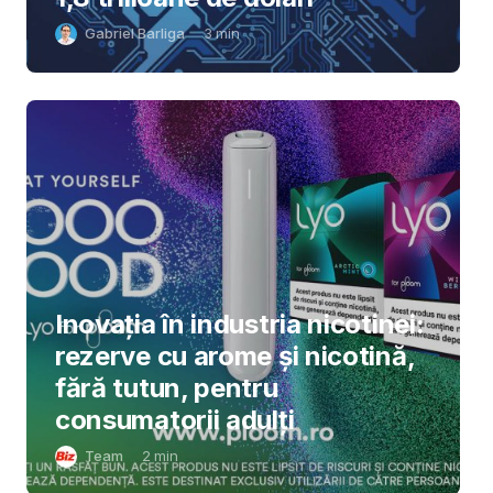
Gabriel Barliga
3
min
Inovația în industria nicotinei:
rezerve cu arome și nicotină,
fără tutun, pentru
consumatorii adulți
Team
2
min