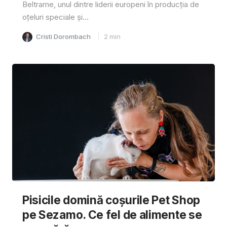
Beltrame, unul dintre liderii europeni în producția de
oțeluri speciale și...
Cristi Dorombach
2
min
Pisicile domină coșurile Pet Shop
pe Sezamo. Ce fel de alimente se