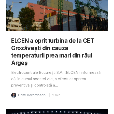
ELCEN a oprit turbina de la CET
Grozăvești din cauza
temperaturii prea mari din râul
Argeș
Electrocentrale București S.A. (ELCEN) informează
că, în cursul acestei zile, a efectuat oprirea
preventivă și controlată a...
Cristi Dorombach
2
min