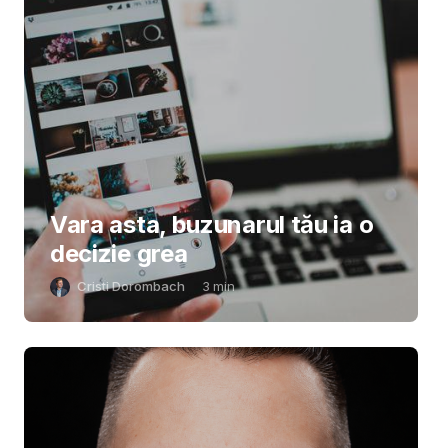
Vara asta, buzunarul tău ia o
decizie grea
Cristi Dorombach
3
min