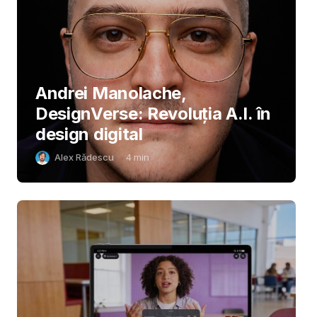
Andrei Manolache,
DesignVerse: Revoluția A.I. în
design digital
Alex Rădescu
4
min