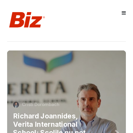
Cristi Dorombach
Richard Joannides,
Verita International
School: Școlile nu pot