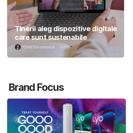
Tinerii aleg dispozitive digitale
care sunt sustenabile
Cristi Dorombach
3
min
Brand Focus