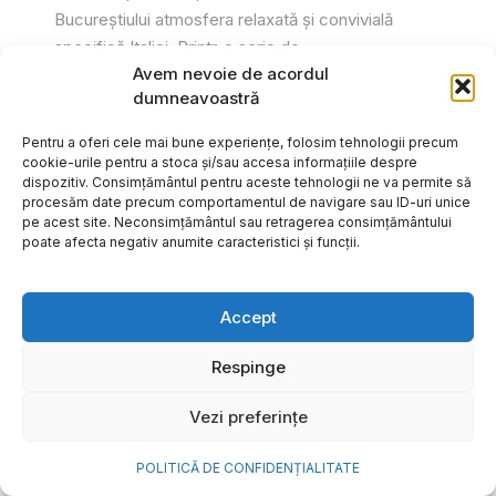
Bucureștiului atmosfera relaxată și convivială
specifică Italiei. Printr-o serie de...
Avem nevoie de acordul
Gabriel Barliga
dumneavoastră
Pentru a oferi cele mai bune experiențe, folosim tehnologii precum
cookie-urile pentru a stoca și/sau accesa informațiile despre
dispozitiv. Consimțământul pentru aceste tehnologii ne va permite să
procesăm date precum comportamentul de navigare sau ID-uri unice
pe acest site. Neconsimțământul sau retragerea consimțământului
poate afecta negativ anumite caracteristici și funcții.
Accept
Respinge
Vezi preferințe
Cum transformi cele mai
POLITICĂ DE CONFIDENȚIALITATE
frumoase amintiri ale verii într-