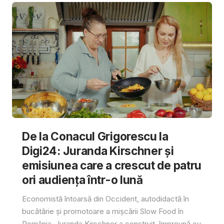
De la Conacul Grigorescu la
Digi24: Juranda Kirschner și
emisiunea care a crescut de patru
ori audiența într-o lună
Economistă întoarsă din Occident, autodidactă în
bucătărie și promotoare a mișcării Slow Food în
România, Juranda Kirschner a construit, împreună cu