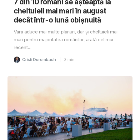
7 din 10 români se așteaptă la
cheltuieli mai mari în august
decât într-o lună obișnuită
Vara aduce mai multe planuri, dar și cheltuieli mai
mari pentru majoritatea românilor, arată cel mai
recent...
Cristi Dorombach
3
min