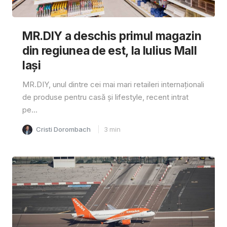
MR.DIY a deschis primul magazin
din regiunea de est, la Iulius Mall
Iași
MR.DIY, unul dintre cei mai mari retaileri internaționali
de produse pentru casă și lifestyle, recent intrat
pe...
Cristi Dorombach
3
min