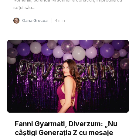
soțul său...
Oana Grecea
4
min
Fanni Gyarmati, Diverzum: „Nu
câștigi Generația Z cu mesaje