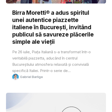
Birra Moretti® a adus spiritul
unei autentice piazzette
italiene în București, invitând
publicul să savureze plăcerile
simple ale vieții
Pe 26 iulie, Piața Italiană s-a transformat într-o
veritabilă piazzetta, aducând în centrul
Bucureștiului atmosfera relaxată și convivială
specifică Italiei. Printr-o serie de...
Gabriel Barliga