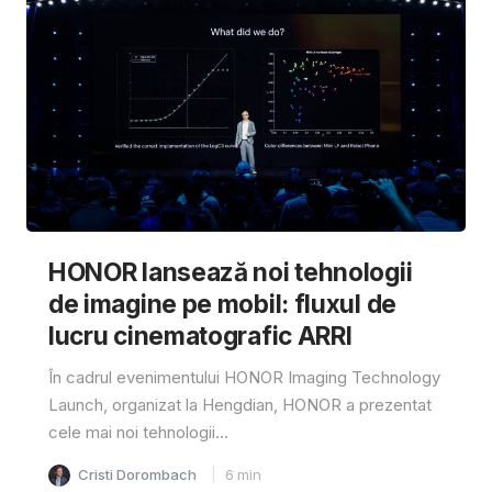
HONOR lansează noi tehnologii
de imagine pe mobil: fluxul de
lucru cinematografic ARRI
În cadrul evenimentului HONOR Imaging Technology
Launch, organizat la Hengdian, HONOR a prezentat
cele mai noi tehnologii...
Cristi Dorombach
6
min