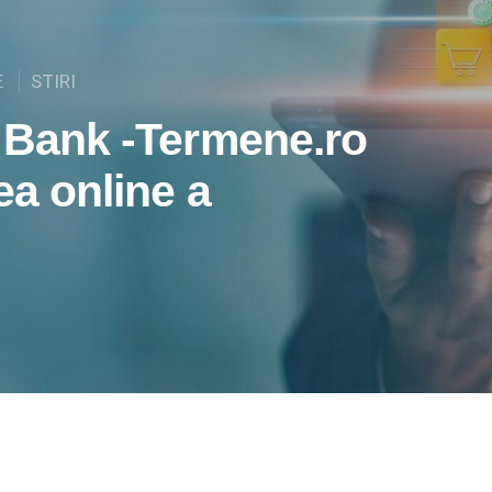
E
STIRI
I Bank -Termene.ro
ea online a