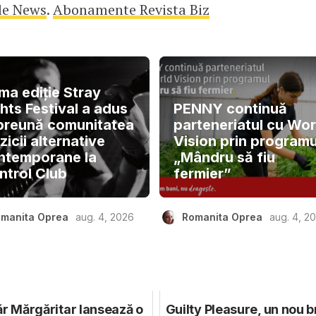
le News
.
Abonamente Revista Biz
ma ediție Stray
hts Festival a adus
PENNY continuă
preună comunitatea
parteneriatul cu Wor
icii alternative
Vision prin programu
ntemporane la
„Mândru să fiu
ntrol Club
fermier”
manita Oprea
aug. 4, 2026
Romanita Oprea
aug. 4, 2
r Mărgăritar lansează o
Guilty Pleasure, un nou 