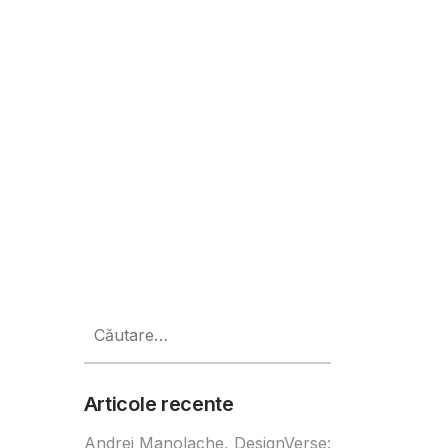
ne a companiilor
Caută
după:
Articole recente
Andrei Manolache, DesignVerse: