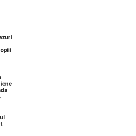
azuri
a
opiii
a
liene
ada
.
ul
t