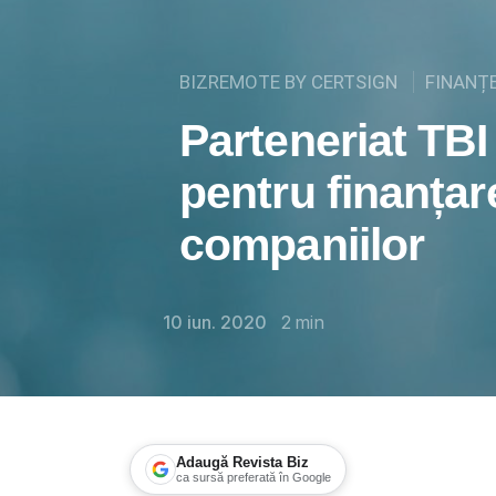
BIZREMOTE BY CERTSIGN
FINANȚ
Parteneriat TB
pentru finanțar
companiilor
10 iun. 2020
2
min
Adaugă Revista Biz
ca sursă preferată în Google