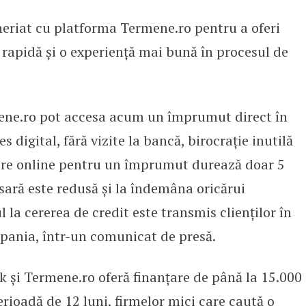
eriat cu platforma Termene.ro pentru a oferi
ermene.ro pentru finanțarea onli
 rapidă și o experiență mai bună în procesul de
ene.ro pot accesa acum un împrumut direct în
es digital, fără vizite la bancă, birocrație inutilă
care online pentru un împrumut durează doar 5
ară este redusă și la îndemâna oricărui
 la cererea de credit este transmis clienților în
ania, într-un comunicat de presă.
k și Termene.ro oferă finanțare de până la 15.000
perioadă de 12 luni, firmelor mici care caută o