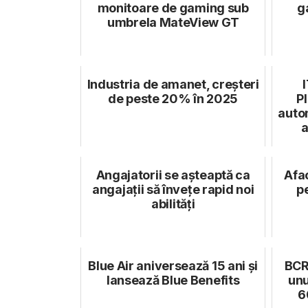
monitoare de gaming sub
g
umbrela MateView GT
Industria de amanet, creșteri
de peste 20% în 2025
P
autom
a
Angajatorii se așteaptă ca
Afa
angajații să învețe rapid noi
p
abilități
Blue Air aniversează 15 ani și
BCR
lansează Blue Benefits
unu
6