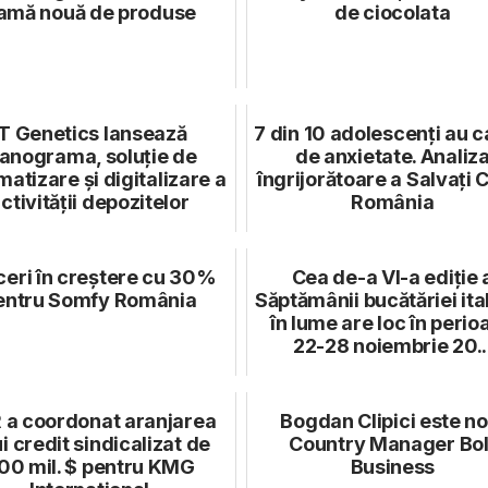
amă nouă de produse
de ciocolata
IT Genetics lansează
7 din 10 adolescenți au c
lanograma, soluție de
de anxietate. Analiz
atizare și digitalizare a
îngrijorătoare a Salvați C
ctivității depozitelor
România
ceri în creștere cu 30%
Cea de-a VI-a ediţie 
entru Somfy România
Săptămânii bucătăriei ita
în lume are loc în perio
22-28 noiembrie 20..
 a coordonat aranjarea
Bogdan Clipici este no
i credit sindicalizat de
Country Manager Bol
00 mil. $ pentru KMG
Business