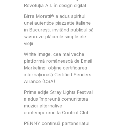
Revoluția A.I. în design digital
Birra Moretti® a adus spiritul
unei autentice piazzette italiene
în București, invitând publicul să
savureze plăcerile simple ale
vieții
White Image, cea mai veche
platformă românească de Email
Marketing, obține certificarea
internațională Certified Senders
Alliance (CSA)
Prima ediție Stray Lights Festival
a adus împreună comunitatea
muzicii alternative
contemporane la Control Club
PENNY continuă parteneriatul