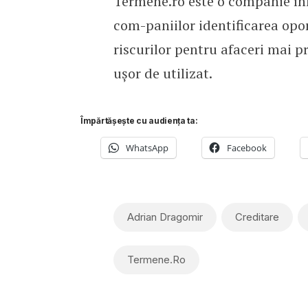
Termene.ro este o companie înf
com-paniilor identificarea opor
riscurilor pentru afaceri mai pr
ușor de utilizat.
Împărtășește cu audiența ta:
WhatsApp
Facebook
Adrian Dragomir
Creditare
Termene.ro