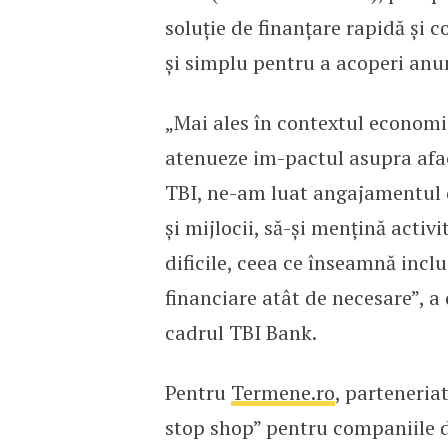
soluție de finanțare rapidă și 
și simplu pentru a acoperi anu
„Mai ales în contextul economic
atenueze im-pactul asupra afac
TBI, ne-am luat angajamentul de
și mijlocii, să-și mențină acti
dificile, ceea ce înseamnă inclu
financiare atât de necesare”, a
cadrul TBI Bank.
Pentru
Termene.ro
, parteneria
stop shop” pentru companiile 