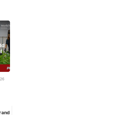
ld
l
026
brand