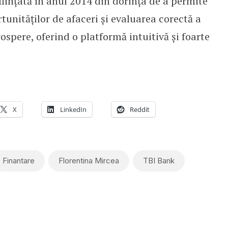
iințată în anul 2014 din dorința de a permite
tunităților de afaceri și evaluarea corectă a
ospere, oferind o platformă intuitivă și foarte
X
LinkedIn
Reddit
Finantare
Florentina Mircea
TBI Bank