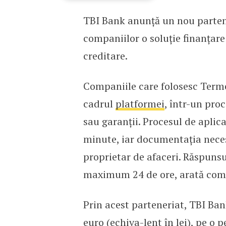
TBI Bank anunță un nou parten
Parteneriat TBI Bank -T
companiilor o soluție finanțare
creditare.
Companiile care folosesc Term
cadrul
platformei
, într-un proc
sau garanții. Procesul de apli
minute, iar documentația neces
proprietar de afaceri. Răspunsul
maximum 24 de ore, arată comp
Prin acest parteneriat, TBI Ban
euro (echiva-lent în lei), pe o 