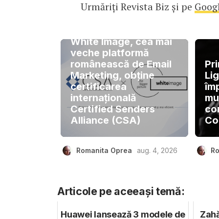
Urmăriți Revista Biz și pe
Goog
White Image, cea mai
veche platformă
românească de Email
Pri
Marketing, obține
Lig
certificarea
îm
internațională
muz
Certified Senders
co
Alliance (CSA)
Co
Romanita Oprea
aug. 4, 2026
Ro
Articole pe aceeași temă:
Huawei lansează 3 modele de
Zahă